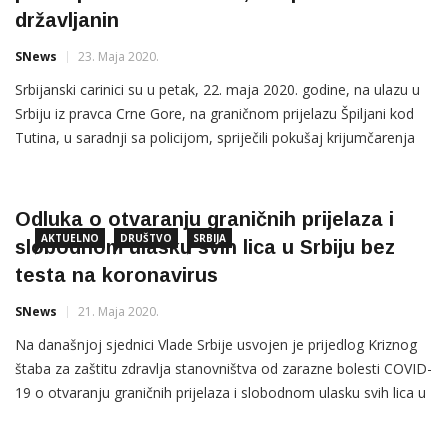
državljanin
SNews
23. Maja 2020.
Srbijanski carinici su u petak, 22. maja 2020. godine, na ulazu u
Srbiju iz pravca Crne Gore, na graničnom prijelazu Špiljani kod
Tutina, u saradnji sa policijom, spriječili pokušaj krijumčarenja
preko pola miliona neprijavljenih eura. Prekršaj je otkriven nakon
što je u prepodnevnim satima na red za redovnu kontrolu
pristigao luksuzni mercedes turskih registarskih oznaka
Odluka o otvaranju graničnih prijelaza i
AKTUELNO
DRUŠTVO
SRBIJA
slobodnom ulasku svih lica u Srbiju bez
testa na koronavirus
SNews
21. Maja 2020.
Na današnjoj sjednici Vlade Srbije usvojen je prijedlog Kriznog
štaba za zaštitu zdravlja stanovništva od zarazne bolesti COVID-
19 o otvaranju graničnih prijelaza i slobodnom ulasku svih lica u
Republiku Srbiju, bez neophodnog testa na korona virus i
dozvole komisije. Testiranje na lični zahtev koštaće šest hiljada