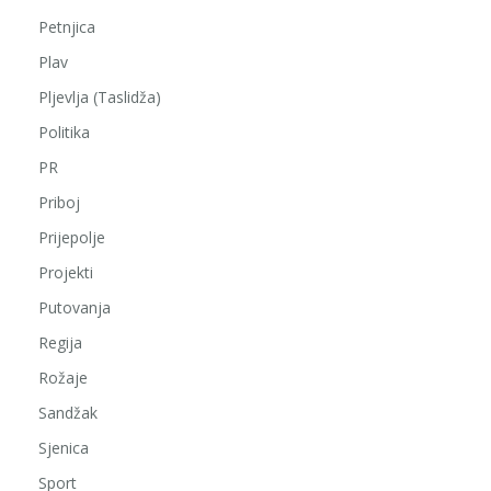
Petnjica
Plav
Pljevlja (Taslidža)
Politika
PR
Priboj
Prijepolje
Projekti
Putovanja
Regija
Rožaje
Sandžak
Sjenica
Sport