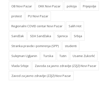
OB Novi Pazar
OKK Novi Pazar
policija
Prijepolje
protest
PU Novi Pazar
Regionalni COVID centar Novi Pazar
Salih Hot
Sandžak
SDA Sandžaka
Sjenica
Srbija
Stranka pravde i pomirenja (SPP)
studenti
Sulejman Ugljanin
Turska
Tutin
Usame Zukorlić
Vlada Srbije
Zavoda za javno zdravlje (ZZJZ) Novi Pazar
Zavod za javno zdravlje (ZZJZ) Novi Pazar