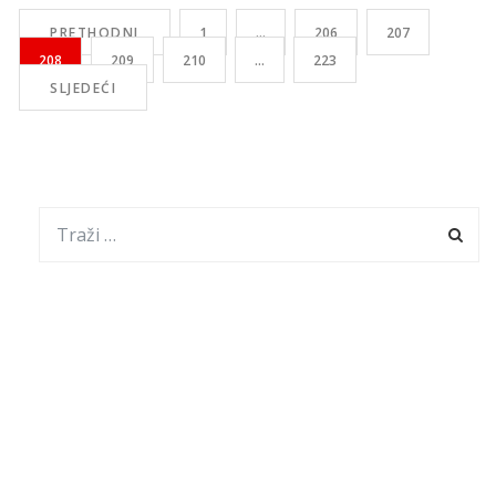
primaocimima penzija, koji prethodno nisu imali otvorene
PRETHODNI
1
…
206
207
tekuće račune, već su novac primali na […]
208
209
210
…
223
SLJEDEĆI