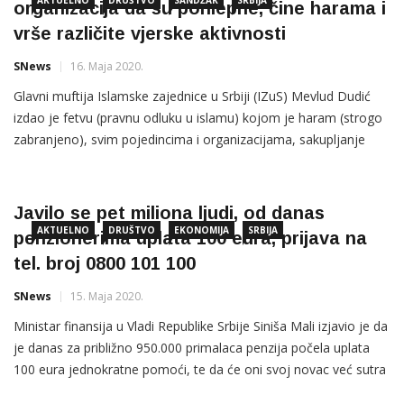
organizacija da su pohlepne, čine harama i
vrše različite vjerske aktivnosti
SNews
16. Maja 2020.
Glavni muftija Islamske zajednice u Srbiji (IZuS) Mevlud Dudić
izdao je fetvu (pravnu odluku u islamu) kojom je haram (strogo
zabranjeno), svim pojedincima i organizacijama, sakupljanje
zekata i sadekatu-l-fitra, bez ovlaštenja nadležnih organa
islamske zajednice koju on zastupa. Na sajtu IZuS objavljena je
fetva sa datumom od 10. jula 2014. godine Na listi organizacija
Javilo se pet miliona ljudi, od danas
AKTUELNO
DRUŠTVO
EKONOMIJA
SRBIJA
penzionerima uplata 100 eura, prijava na
tel. broj 0800 101 100
SNews
15. Maja 2020.
Ministar finansija u Vladi Republike Srbije Siniša Mali izjavio je da
je danas za približno 950.000 primalaca penzija počela uplata
100 eura jednokratne pomoći, te da će oni svoj novac već sutra
moći da podignu u svojim bankama. Kako je naveo