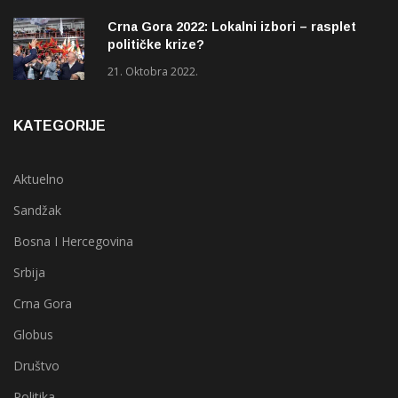
Crna Gora 2022: Lokalni izbori – rasplet
političke krize?
21. Oktobra 2022.
KATEGORIJE
Aktuelno
Sandžak
Bosna I Hercegovina
Srbija
Crna Gora
Globus
Društvo
Politika