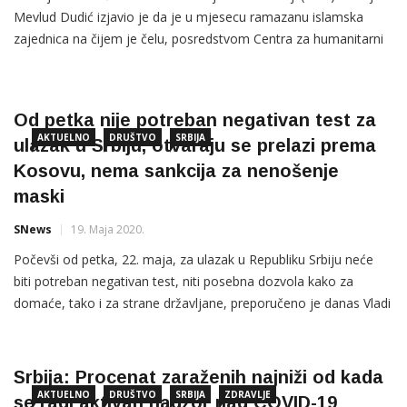
Mevlud Dudić izjavio je da je u mjesecu ramazanu islamska
zajednica na čijem je čelu, posredstvom Centra za humanitarni
rad Hajrat, sakupila 150 hiljada eura i pomogla više od šest
hiljada džematlija. On je naglasio da nijedna porodica na ovim
prostorima, sve do Subotice nije ostala bez […]
Od petka nije potreban negativan test za
AKTUELNO
DRUŠTVO
SRBIJA
ulazak u Srbiju, otvaraju se prelazi prema
Kosovu, nema sankcija za nenošenje
maski
SNews
19. Maja 2020.
Počevši od petka, 22. maja, za ulazak u Republiku Srbiju neće
biti potreban negativan test, niti posebna dozvola kako za
domaće, tako i za strane državljane, preporučeno je danas Vladi
Republike Srbije. Na sastanku Kriznog štaba za zaštitu zdravlja
stanovništva od zarazne bolesti COVID-19 analizirana je
trenutna epidemiološka situacija i prilagođavanje mera
Srbija: Procenat zaraženih najniži od kada
sadašnjoj
AKTUELNO
DRUŠTVO
SRBIJA
ZDRAVLJE
se radi aktivan nadzor nad COVID-19