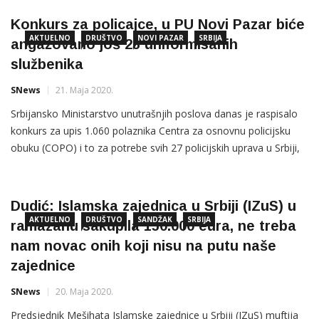
dinara na teritorije cijele Republike Srbije, dok će za
Konkurs za policajce, u PU Novi Pazar biće
AKTUELNO
DRUŠTVO
NOVI PAZAR
SRBIJA
angažovano još 25 uniformisanih
službenika
SNews
21. Maja 2020.
Srbijansko Ministarstvo unutrašnjih poslova danas je raspisalo
konkurs za upis 1.060 polaznika Centra za osnovnu policijsku
obuku (COPO) i to za potrebe svih 27 policijskih uprava u Srbiji,
na koji se zainteresovani mogu prijaviti do 5. juna. Od 1.060
polaznika Centra za policijsku obuku, 510 će se stručno
osposoblјavati za obavlјanje poslova i zadataka uniformisanog
Dudić: Islamska zajednica u Srbiji (IZuS) u
[…]
AKTUELNO
DRUŠTVO
SANDŽAK
SRBIJA
ramazanu sakupila 150.000 eura, ne treba
nam novac onih koji nisu na putu naše
zajednice
SNews
20. Maja 2020.
Predsjednik Mešihata Islamske zajednice u Srbiji (IZuS) muftija