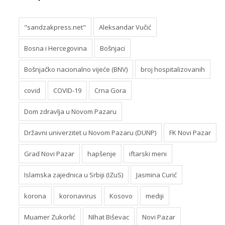
"sandzakpress.net"
Aleksandar Vučić
Bosna i Hercegovina
Bošnjaci
Bošnjačko nacionalno vijeće (BNV)
broj hospitalizovanih
covid
COVID-19
Crna Gora
Dom zdravlja u Novom Pazaru
Državni univerzitet u Novom Pazaru (DUNP)
FK Novi Pazar
Grad Novi Pazar
hapšenje
iftarski meni
Islamska zajednica u Srbiji (IZuS)
Jasmina Curić
korona
koronavirus
Kosovo
mediji
Muamer Zukorlić
NIhat Biševac
Novi Pazar