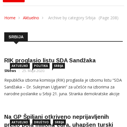
Home
Aktuelno
Archive by category Srbija
(Page 208)
SRBIJA
RIK proglasio listu SDA Sandžaka
AKTUELNO
POLITIKA
SRBIJA
SNews
25. Maja 2020.
Republička izborna komisija (RIK) proglasila je izbornu listu “SDA
Sandžaka – Dr. Sulejman Ugljanin” za učešće na izborima za
narodne poslanike u Srbiji 21. juna. Stranka demokratske akcije
(SDA) Sandžaka će na parlamentarnima izborima nstupati pod
rednim brojem 11., kao
Na GP Špiljani otkriveno neprijavljenih
AKTUELNO
DRUŠTVO
SRBIJA
preko pola miliona eura, uhapšen turski