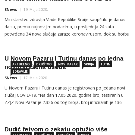
SNews
19. Maja 2020.
Ministarstvo zdravlja Vlade Republike Srbije saopštilo je danas
da su, prema najnovijim podacima, u posljednja 24 sata
potvrđena 34 nova slučaja zaraze koronavirusom, dok su borbu
sa COVID-19 izgubila još tri pacijenta. U Republici
Srbiji su do danas, do 15 sati, registrovana ukupno 10.733
potvrđena slučaja COVID–19, a od poslednjeg izvještaja
U Novom Pazaru i Tutinu danas po jedna
testirani su uzorci
AKTUELNO
DRUŠTVO
NOVI PAZAR
SRBIJA
TUTIN
novozaražena osoba
ZDRAVLJE
SNews
17. Maja 2020.
U Novom Pazaru i Tutinu danas je registrovan po jedana novi
slučaj COVID-19. “Na dan 17.05.2020. godine broj testiranih u
ZZJZ Novi Pazar je 2.326 od tog broja, broj inficiranih je 136:
Novi Pazar 99 lica, Tutin 27 lica, Raška 5 lica, Beograd 1 lice,
Novi Sad 1 lice, Čačak 2 lica, Pančevo 1 lice”, […]
Dudić fetvom o zekatu optužio više
AKTUELNO
DRUŠTVO
SANDŽAK
SRBIJA