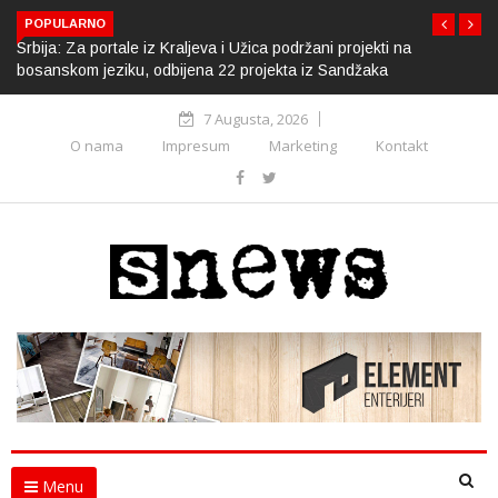
POPULARNO
Srbija: Za portale iz Kraljeva i Užica podržani projekti na
bosanskom jeziku, odbijena 22 projekta iz Sandžaka
7 Augusta, 2026
O nama
Impresum
Marketing
Kontakt
Menu