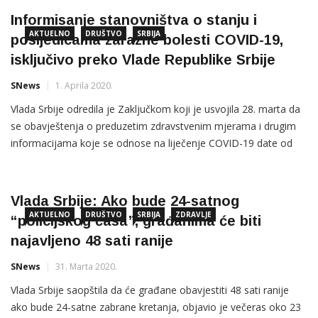
zatvaranju svih kladionica, kockarnica i automat klubova i oni
Informisanje stanovništva o stanju i
AKTUELNO
DRUŠTVO
SRBIJA
posljedicama zarazne bolesti COVID-19,
isključivo preko Vlade Republike Srbije
SNews
1. Aprila 2020.
Vlada Srbije odredila je Zaključkom koji je usvojila 28. marta da
se obavještenja o preduzetim zdravstvenim mjerama i drugim
informacijama koje se odnose na liječenje COVID-19 date od
strane neovlašćenih lica ne mogu smatrati tačnim i provjerenim i
upozorila da se za takvo ponašanje može snositi odgovornost
za širenje dezinformacija u vanrednom stanju, objavili su […]
Vlada Srbije: Ako bude 24-satnog
AKTUELNO
DRUŠTVO
SRBIJA
ZDRAVLJE
“policijskog časa”, građanima će biti
najavljeno 48 sati ranije
SNews
31. Marta 2020.
Vlada Srbije saopštila da će građane obavjestiti 48 sati ranije
ako bude 24-satne zabrane kretanja, objavio je večeras oko 23