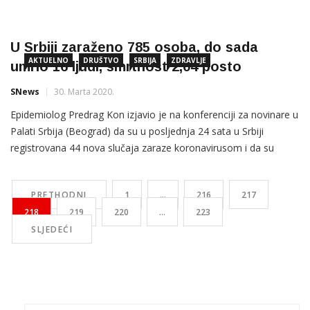
novinare u Palati Srbija da je u posljednja 24 sata registrovano
115 novih slučajeva zaraze koronavirusom i da je zabilježeno
još sedam smrtnih slučajeva. Stevanović je […]
U Srbiji zaraženo 785 osoba, do sada
AKTUELNO
DRUŠTVO
SRBIJA
ZDRAVLJE
umrlo 16 ljudi, smrtnost 2,04 posto
SNews
30. Marta 2020.
Epidemiolog Predrag Kon izjavio je na konferenciji za novinare u
Palati Srbija (Beograd) da su u posljednja 24 sata u Srbiji
registrovana 44 nova slučaja zaraze koronavirusom i da su
zabilježena još tri smrtna slučaja. Od posljednjeg izveštaja do
15 sati testirani su uzorci 622 osobe od kojih je 44 pozitivno i
PRETHODNI
1
…
216
217
578 negativno na […]
218
219
220
…
223
SLJEDEĆI