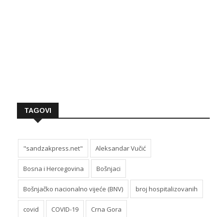
TAGOVI
"sandzakpress.net"
Aleksandar Vučić
Bosna i Hercegovina
Bošnjaci
Bošnjačko nacionalno vijeće (BNV)
broj hospitalizovanih
covid
COVID-19
Crna Gora