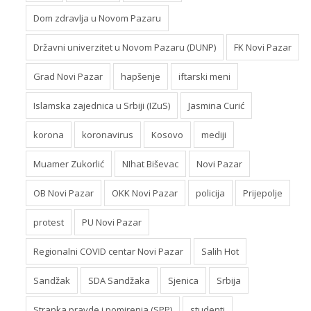
Dom zdravlja u Novom Pazaru
Državni univerzitet u Novom Pazaru (DUNP)
FK Novi Pazar
Grad Novi Pazar
hapšenje
iftarski meni
Islamska zajednica u Srbiji (IZuS)
Jasmina Curić
korona
koronavirus
Kosovo
mediji
Muamer Zukorlić
NIhat Biševac
Novi Pazar
OB Novi Pazar
OKK Novi Pazar
policija
Prijepolje
protest
PU Novi Pazar
Regionalni COVID centar Novi Pazar
Salih Hot
Sandžak
SDA Sandžaka
Sjenica
Srbija
Stranka pravde i pomirenja (SPP)
studenti