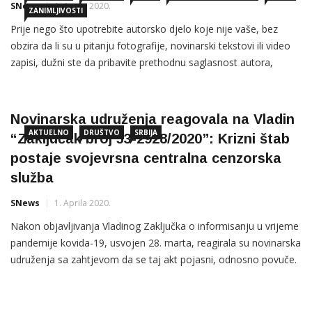
SNews
1. Aprila 2020.
ZANIMLJIVOSTI
Prije nego što upotrebite autorsko djelo koje nije vaše, bez
obzira da li su u pitanju fotografije, novinarski tekstovi ili video
zapisi, dužni ste da pribavite prethodnu saglasnost autora,
odnosno, nosioca autorskog prava, navodi se u Vodiču kroz
autorska prava onlajn medija, čiji je autor i priređivač advokat
Dragan Milić, a izdavač Asocijacija onlajn medija […]
Novinarska udruženja reagovala na Vladin
AKTUELNO
DRUŠTVO
SRBIJA
“Zaključak broj 53-2928/2020”: Krizni štab
postaje svojevrsna centralna cenzorska
služba
SNews
1. Aprila 2020.
Nakon objavljivanja Vladinog Zaključka o informisanju u vrijeme
pandemije kovida-19, usvojen 28. marta, reagirala su novinarska
udruženja sa zahtjevom da se taj akt pojasni, odnosno povuče.
Nezavisno udruženje novinara Srbije (NUNS) zahtjeva od Vlade
Srbije hitno pojašnjenje i tumačenje donijetog Zaključka broj
53-2928/2020 od 28. marta 2020. godine, kojim se određuje