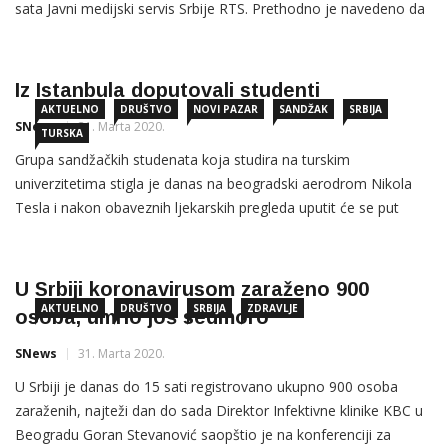
sata Javni medijski servis Srbije RTS. Prethodno je navedeno da
je ministar policije Nebojša Stefanović objavio na Tviteru da nije
tačna informacija koja kruži društvenim mrežama o tome “da se
sutra uveče uvodi 24-časovni karantin, […]
Iz Istanbula doputovali studenti
AKTUELNO
DRUŠTVO
NOVI PAZAR
SANDŽAK
SRBIJA
SNews
31. Marta 2020.
TURSKA
Grupa sandžačkih studenata koja studira na turskim
univerzitetima stigla je danas na beogradski aerodrom Nikola
Tesla i nakon obaveznih ljekarskih pregleda uputit će se put
Sandžaka, saopštilo je Bošnjačko nacionalno vijeće (BNV). Kako
se navodi veliki broj studenata iz Sandžaka koji su trenutno na
studijama u Republici Turskoj u prethodnih nekoliko dana obratili
U Srbiji koronavirusom zaraženo 900
su se
AKTUELNO
DRUŠTVO
SRBIJA
ZDRAVLJE
osoba, umrlo još sedmoro
SNews
31. Marta 2020.
U Srbiji je danas do 15 sati registrovano ukupno 900 osoba
zaraženih, najteži dan do sada Direktor Infektivne klinike KBC u
Beogradu Goran Stevanović saopštio je na konferenciji za