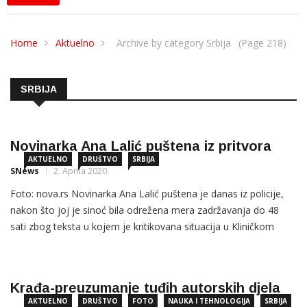
Home
Aktuelno
Archive by category Srbija
(Page 218)
SRBIJA
Novinarka Ana Lalić puštena iz pritvora
AKTUELNO
DRUŠTVO
SRBIJA
SNews
2. Aprila 2020.
Foto: nova.rs Novinarka Ana Lalić puštena je danas iz policije,
nakon što joj je sinoć bila odrežena mera zadržavanja do 48
sati zbog teksta u kojem je kritikovana situacija u Kliničkom
centru Vojvodine u vreme pandemije zarazne bolesti kovid-19.
„Novinarka je puštena, ukinuta joj je mera
Krađa-preuzumanje tuđih autorskih djela
AKTUELNO
DRUŠTVO
FOTO
NAUKA I TEHNOLOGIJA
SRBIJA