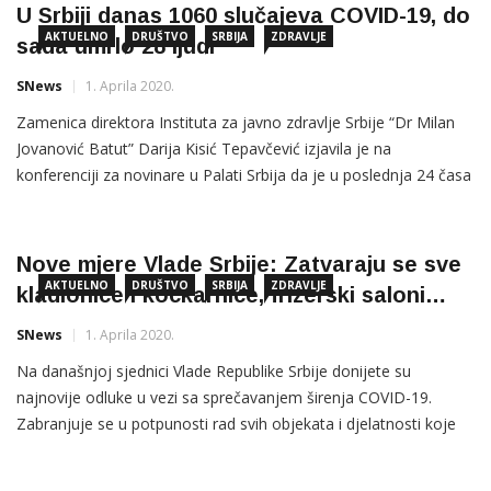
U Srbiji danas 1060 slučajeva COVID-19, do
AKTUELNO
DRUŠTVO
SRBIJA
ZDRAVLJE
sada umrlo 28 ljudi
SNews
1. Aprila 2020.
Zamenica direktora Instituta za javno zdravlje Srbije “Dr Milan
Jovanović Batut” Darija Kisić Tepavčević izjavila je na
konferenciji za novinare u Palati Srbija da je u poslednja 24 časa
registrovano 160 novih slučajeva zaraze koronavirusom, pri
čemu je zabeleženo još pet smrtnih slučajeva, objavljeno je na
sajtu Vlade Srbije. Kisić Tepavčević je saopštila da
Nove mjere Vlade Srbije: Zatvaraju se sve
AKTUELNO
DRUŠTVO
SRBIJA
ZDRAVLJE
kladionice i kockarnice, frizerski saloni…
SNews
1. Aprila 2020.
Na današnjoj sjednici Vlade Republike Srbije donijete su
najnovije odluke u vezi sa sprečavanjem širenja COVID-19.
Zabranjuje se u potpunosti rad svih objekata i djelatnosti koje
podrazumjevaju blizak fizički kontakt, kao što su frizerski i
kozmetički saloni, fitnes klubovi i teretane. “Doneta je odluka o