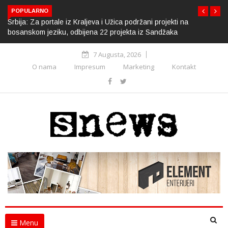
POPULARNO
Srbija: Za portale iz Kraljeva i Užica podržani projekti na
bosanskom jeziku, odbijena 22 projekta iz Sandžaka
7 Augusta, 2026
O nama
Impresum
Marketing
Kontakt
Menu