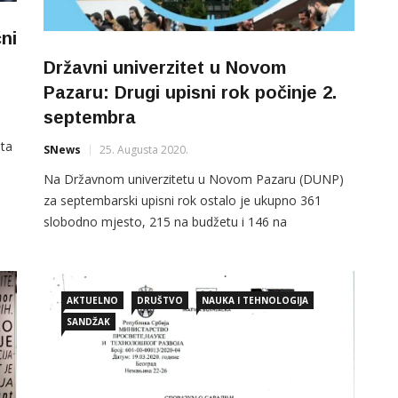
ni
Državni univerzitet u Novom
Pazaru: Drugi upisni rok počinje 2.
septembra
uta
SNews
25. Augusta 2020.
Na Državnom univerzitetu u Novom Pazaru (DUNP)
za septembarski upisni rok ostalo je ukupno 361
a
slobodno mjesto, 215 na budžetu i 146 na
samofinansiranju. Kako je danas saopšteno iz te
visokoškolske ustanove na Departmanu za
matematičke nauke, u čijem sastavu su 2 studijska
AKTUELNO
DRUŠTVO
NAUKA I TEHNOLOGIJA
programa, Matematika i Informatika i matematika, u
SANDŽAK
drugom roku mogu da se […]