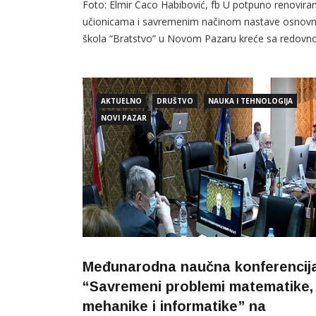
Foto: Elmir Caco Habibović, fb U potpuno renovira
učionicama i savremenim načinom nastave osnov
škola “Bratstvo” u Novom Pazaru kreće sa redov
nastavom od 28.septembra. Foto:fb stranica
OŠ”Bratstvo” Iako nisu u potpunosti završeni svi
građevinski radovi, od ponedjeljka će
AKTUELNO
DRUŠTVO
NAUKA I TEHNOLOGIJA
NOVI PAZAR
Međunarodna naučna konferencij
“Savremeni problemi matematike,
mehanike i informatike” na