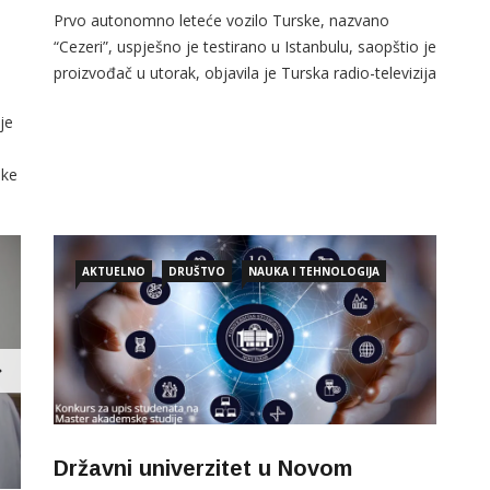
Prvo autonomno leteće vozilo Turske, nazvano
“Cezeri”, uspješno je testirano u Istanbulu, saopštio je
proizvođač u utorak, objavila je Turska radio-televizija
(TRT).
je
https://cdn.trt.net.tr/videos/8144/a87a/9652/5f61cc93
34263.mp4 Za dizajn i proizvodnju zasluženi su turski
ike
inžinjeri, a “Cezeri” je tokom testova leta prototipa od
230 kilograma,
AKTUELNO
DRUŠTVO
NAUKA I TEHNOLOGIJA
ske
Državni univerzitet u Novom