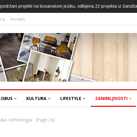
ca podržani projekti na bosanskom jeziku, odbijena 22 projekta iz Sandž
ing
Kontakt
LOBUS
KULTURA
LIFESTYLE
ZANIMLJIVOSTI
uka i tehnologija
(Page 24)