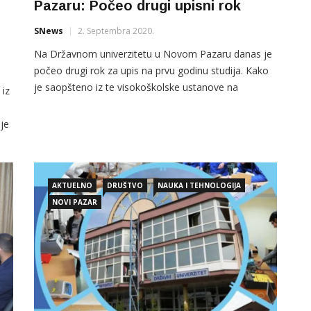
Pazaru: Počeo drugi upisni rok
SNews
2. Septembra 2020.
Na Državnom univerzitetu u Novom Pazaru danas je
počeo drugi rok za upis na prvu godinu studija. Kako
je saopšteno iz te visokoškolske ustanove na
 iz
studijskim programima ove visokoškolske ustanove
ostalo je 215 budžetskih mjesta i 146
je
samofinansirajućih. Za prijavljivanje kandidata
nom
rezervisana su dva dana, tako da budući brucoši
dokumenta za upis mogu podnijeti i […]
AKTUELNO
DRUŠTVO
NAUKA I TEHNOLOGIJA
ća
NOVI PAZAR