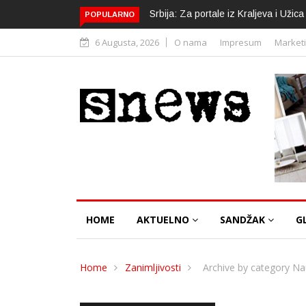
Srbija: Za portale iz Kraljeva i Uži
POPULARNO
6 Augusta, 2026
O nama
Impresum
Market
HOME
AKTUELNO
SANDŽAK
G
Home
Zanimljivosti
Archive by category Na