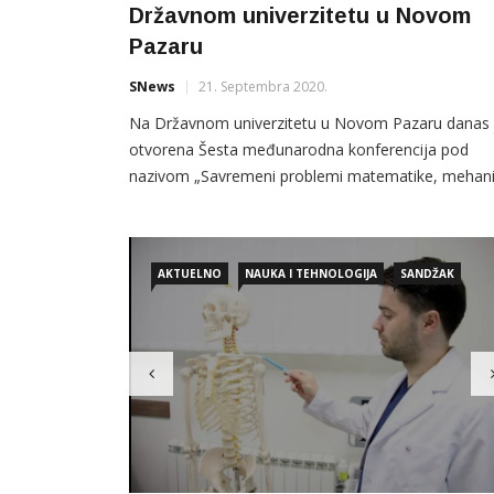
Državnom univerzitetu u Novom
Pazaru
SNews
21. Septembra 2020.
Na Državnom univerzitetu u Novom Pazaru danas 
otvorena Šesta međunarodna konferencija pod
nazivom „Savremeni problemi matematike, mehan
i informatike (CPMMI 2020)“, koja je elektronskim
putem okupila preko 40 učesnika iz zemlje i
inostranstva: Kanade, Rusije, Bjelorusije, Indije,
AKTUELNO
NAUKA I TEHNOLOGIJA
SANDŽAK
Turske, Irana…. Kako je saopšteno sa te viskoškol
ustanove konferencija se