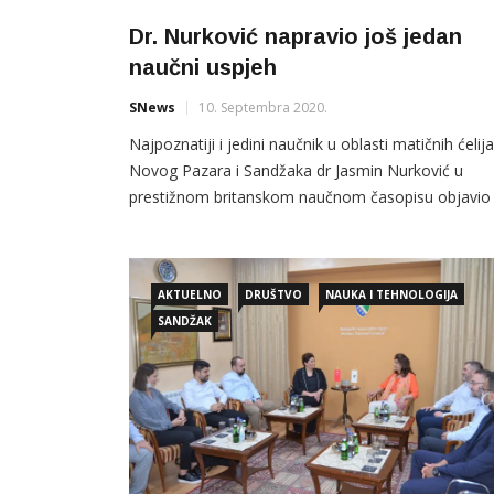
Dr. Nurković napravio još jedan
naučni uspjeh
SNews
10. Septembra 2020.
Najpoznatiji i jedini naučnik u oblasti matičnih ćelija
Novog Pazara i Sandžaka dr Jasmin Nurković u
prestižnom britanskom naučnom časopisu objavio 
studiju u kojoj se konstatira da djeca sa cerebral
paralizom imaju problem sa smanjenom gustinom
kostiju i sklonija su prelomima. Posljednja naučna
AKTUELNO
DRUŠTVO
NAUKA I TEHNOLOGIJA
studija doktora medicinskih nauka Jasmina Nurkovi
SANDŽAK
ukazuje koliko je