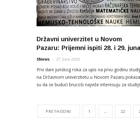
Državni univerzitet u Novom
Pazaru: Prijemni ispiti 28. i 29. jun
SNews
27. Juna 2020.
Prvi dani junskog roka za upis na prvu godinu studi
na Državnom univerzitetu u Novom Pazaru pokazal
su da se budući brucoši najviše interesuju za studij
programe: arhitektura, softversko inženjerstvo i
vaspitač u predškolskim ustanovama, saopšteno je
te visokoškolske ustanove. “Za mjesto na arhitektu
PRETHODNI
1
…
22
konkurisalo je dva puta više kandidata nego što je