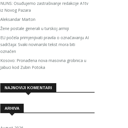
NUNS: Osuđujemo zastrašivanje redakcije A1tv
iz Novog Pazara
Aleksandar Marton
Žene postale generali u turskoj armiji
EU počela primjenjivati pravila o označavanju AI
sadržaja: Svaki novinarski tekst mora biti
označen
Kosovo: Pronađena nova masovna grobnica u
Jabuci kod Zubin Potoka
NAJNOVIJI KOMENTARI
ARHIVA
August 2026