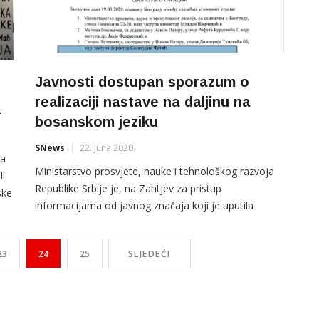
Javnosti dostupan sporazum o
realizaciji nastave na daljinu na
a
bosanskom jeziku
SNews
22. Juna 2020.
ja
Ministarstvo prosvjete, nauke i tehnološkog razvoja
i
Republike Srbije je, na Zahtjev za pristup
ske
informacijama od javnog značaja koji je uputila
redakcija SNews-a, javnosti stavilo na uvid Sporazum
 iz
o saradnji između Ministarstva, Matice bošnjačke i
ri
23
24
25
SLJEDEĆI
Sandžak TV koji se odnosi na realizaciju nastave na
daljinu putem tv kanala na bosanskom jeziku. Fetić i
Fehratović potpisali su