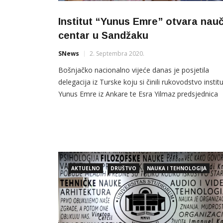
Institut “Yunus Emre” otvara nauč
centar u Sandžaku
SNews
2. Septembra 2020.
Bošnjačko nacionalno vijeće danas je posjetila
delegacija iz Turske koju si činili rukovodstvo instit
Yunus Emre iz Ankare te Esra Yilmaz predsjednica
gradske opštine Mamak iz Ankare. “Na sastanku je
bilo riječi o saradnji na projektima koji su u planu z
naredni period između Bošnjačkog nacionalnog
vijeća, instituta Yunus Emre te opštine Mamak.
Bošnjačko
AKTUELNO
DRUŠTVO
NAUKA I TEHNOLOGIJA