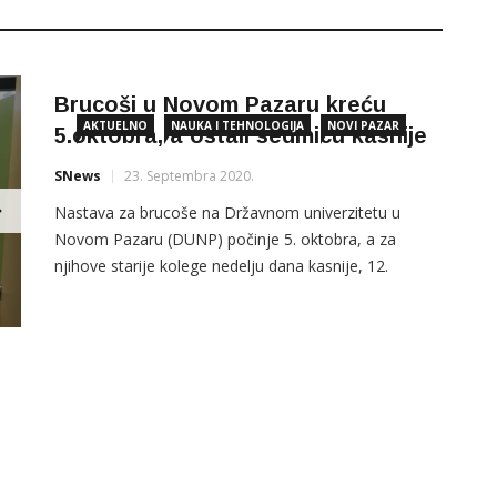
Brucoši u Novom Pazaru kreću
AKTUELNO
NAUKA I TEHNOLOGIJA
NOVI PAZAR
5.oktobra, a ostali sedmicu kasnije
SNews
23. Septembra 2020.
Nastava za brucoše na Državnom univerzitetu u
Novom Pazaru (DUNP) počinje 5. oktobra, a za
njihove starije kolege nedelju dana kasnije, 12.
oktobra, ako ne dodje do pogoršanja epidemiološke
situacije, saopšteno je danas iz ove visokoobrazovne
ustanove. Rektor Miladin Kostić rekao je da će se
nastava za najveći broj studijskih programa održavati
na klasičan način, […]