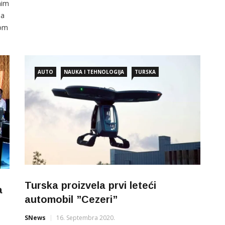
nim
na
nom
AUTO
NAUKA I TEHNOLOGIJA
TURSKA
Turska proizvela prvi leteći
a
automobil ”Cezeri”
SNews
16. Septembra 2020.