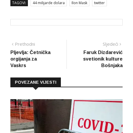
TAGOVI:
44 milijarde dolara
Ilon Mask
twitter
Navigacija
Prethodna
Sljed
Prethodni
Sljedeći
vijest
vijes
Pljevlja: Četnička
Faruk Dizdarević
članaka
orgijanja za
svetionik kulture
Vaskrs
Bošnjaka
POVEZANE VIJESTI