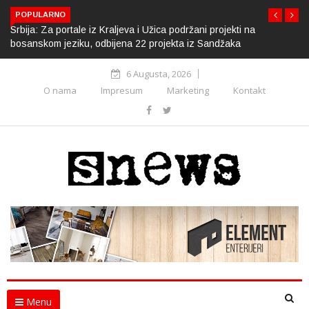
POPULARNO
Srbija: Za portale iz Kraljeva i Užica podržani projekti na
bosanskom jeziku, odbijena 22 projekta iz Sandžaka
6 Augusta, 2026
O nama
Impresum
Marketing
Kontakt
Menu