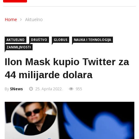
Home
Aktuelno
AKTUELNO
DRUŠTVO
GLOBUS
NAUKA I TEHNOLOGIJA
ZANIMLJIVOSTI
Ilon Mask kupio Twitter za
44 milijarde dolara
By
SNews
25. Aprila 2022.
955