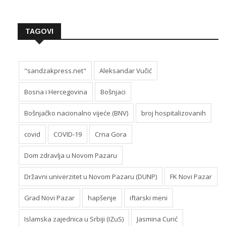
TAGOVI
"sandzakpress.net"
Aleksandar Vučić
Bosna i Hercegovina
Bošnjaci
Bošnjačko nacionalno vijeće (BNV)
broj hospitalizovanih
covid
COVID-19
Crna Gora
Dom zdravlja u Novom Pazaru
Državni univerzitet u Novom Pazaru (DUNP)
FK Novi Pazar
Grad Novi Pazar
hapšenje
iftarski meni
Islamska zajednica u Srbiji (IZuS)
Jasmina Curić