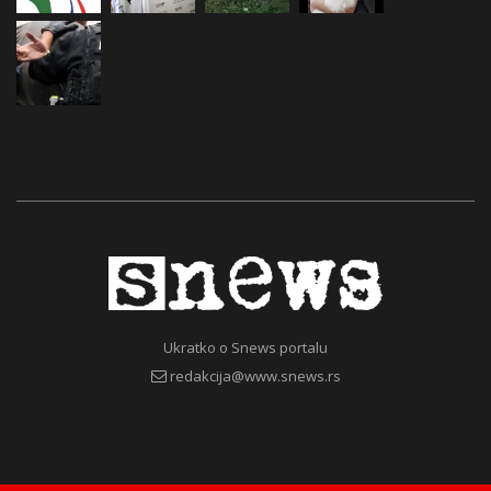
Ukratko o Snews portalu
redakcija@www.snews.rs