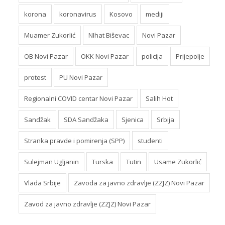
korona
koronavirus
Kosovo
mediji
Muamer Zukorlić
NIhat Biševac
Novi Pazar
OB Novi Pazar
OKK Novi Pazar
policija
Prijepolje
protest
PU Novi Pazar
Regionalni COVID centar Novi Pazar
Salih Hot
Sandžak
SDA Sandžaka
Sjenica
Srbija
Stranka pravde i pomirenja (SPP)
studenti
Sulejman Ugljanin
Turska
Tutin
Usame Zukorlić
Vlada Srbije
Zavoda za javno zdravlje (ZZJZ) Novi Pazar
Zavod za javno zdravlje (ZZJZ) Novi Pazar