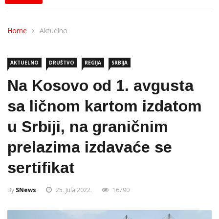
Home
Aktuelno
AKTUELNO
DRUŠTVO
REGIJA
SRBIJA
Na Kosovo od 1. avgusta
sa ličnom kartom izdatom
u Srbiji, na graničnim
prelazima izdavaće se
sertifikat
By
SNews
25. Jula 2022.
16790