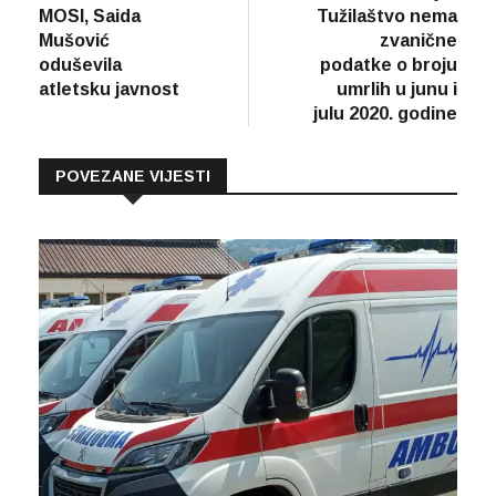
članaka
MOSI, Saida
Tužilaštvo nema
Mušović
zvanične
oduševila
podatke o broju
atletsku javnost
umrlih u junu i
julu 2020. godine
POVEZANE VIJESTI