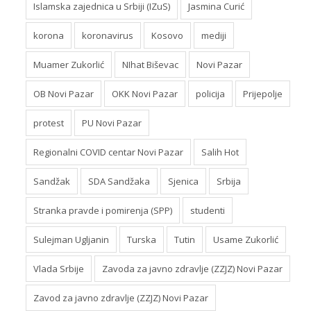
Islamska zajednica u Srbiji (IZuS)
Jasmina Curić
korona
koronavirus
Kosovo
mediji
Muamer Zukorlić
NIhat Biševac
Novi Pazar
OB Novi Pazar
OKK Novi Pazar
policija
Prijepolje
protest
PU Novi Pazar
Regionalni COVID centar Novi Pazar
Salih Hot
Sandžak
SDA Sandžaka
Sjenica
Srbija
Stranka pravde i pomirenja (SPP)
studenti
Sulejman Ugljanin
Turska
Tutin
Usame Zukorlić
Vlada Srbije
Zavoda za javno zdravlje (ZZJZ) Novi Pazar
Zavod za javno zdravlje (ZZJZ) Novi Pazar