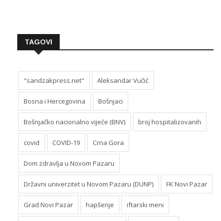
TAGOVI
"sandzakpress.net"
Aleksandar Vučić
Bosna i Hercegovina
Bošnjaci
Bošnjačko nacionalno vijeće (BNV)
broj hospitalizovanih
covid
COVID-19
Crna Gora
Dom zdravlja u Novom Pazaru
Državni univerzitet u Novom Pazaru (DUNP)
FK Novi Pazar
Grad Novi Pazar
hapšenje
iftarski meni