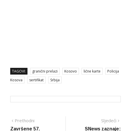
TAGOVI:
granični prelazi
Kosovo
lične karte
Policija
Kosova
sertifikat
Srbija
Navigacija
Prethodna
Sljed
Prethodni
Sljedeći
vijest
vijes
Završene 57.
SNews zaznaje: