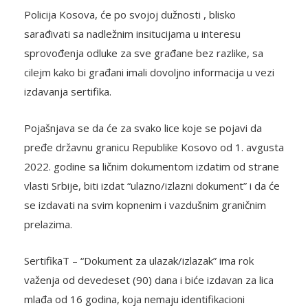
Policija Kosova, će po svojoj dužnosti , blisko
sarađivati sa nadležnim insitucijama u interesu
sprovođenja odluke za sve građane bez razlike, sa
cilejm kako bi građani imali dovoljno informacija u vezi
izdavanja sertifika.
Pojašnjava se da će za svako lice koje se pojavi da
pređe državnu granicu Republike Kosovo od 1. avgusta
2022. godine sa ličnim dokumentom izdatim od strane
vlasti Srbije, biti izdat “ulazno/izlazni dokument” i da će
se izdavati na svim kopnenim i vazdušnim graničnim
prelazima.
SertifikaT – “Dokument za ulazak/izlazak” ima rok
važenja od devedeset (90) dana i biće izdavan za lica
mlađa od 16 godina, koja nemaju identifikacioni