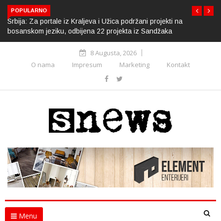
POPULARNO
Srbija: Za portale iz Kraljeva i Užica podržani projekti na
bosanskom jeziku, odbijena 22 projekta iz Sandžaka
8 Augusta, 2026
O nama
Impresum
Marketing
Kontakt
Menu