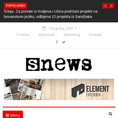
POPULARNO
Srbija: Za portale iz Kraljeva i Užica podržani projekti na
bosanskom jeziku, odbijena 22 projekta iz Sandžaka
7 Augusta, 2026
O nama
Impresum
Marketing
Kontakt
Menu