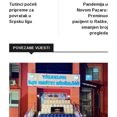
vijest
vijes
Tutinci počeli
Pandemija u
članaka
pripreme za
Novom Pazaru:
povratak u
Preminuo
Srpsku ligu
pacijent iz Raške,
smanjen broj
pregleda
POVEZANE VIJESTI