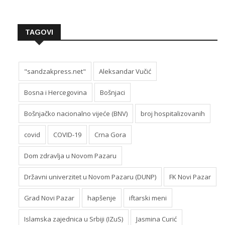
TAGOVI
"sandzakpress.net"
Aleksandar Vučić
Bosna i Hercegovina
Bošnjaci
Bošnjačko nacionalno vijeće (BNV)
broj hospitalizovanih
covid
COVID-19
Crna Gora
Dom zdravlja u Novom Pazaru
Državni univerzitet u Novom Pazaru (DUNP)
FK Novi Pazar
Grad Novi Pazar
hapšenje
iftarski meni
Islamska zajednica u Srbiji (IZuS)
Jasmina Curić