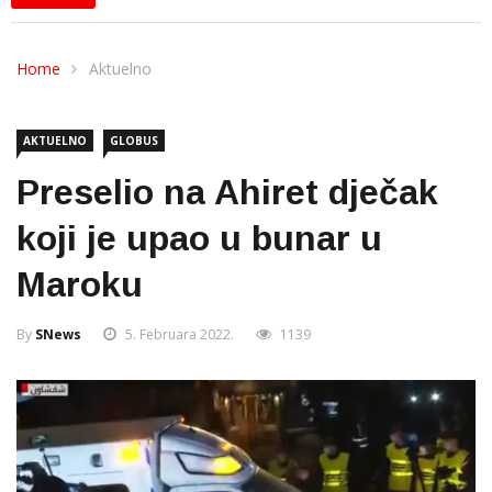
Home
Aktuelno
AKTUELNO
GLOBUS
Preselio na Ahiret dječak
koji je upao u bunar u
Maroku
By
SNews
5. Februara 2022.
1139