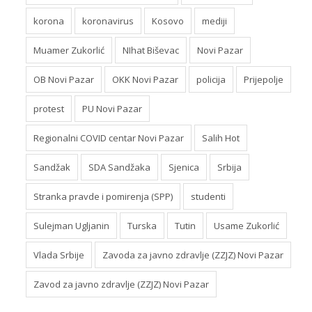
korona
koronavirus
Kosovo
mediji
Muamer Zukorlić
NIhat Biševac
Novi Pazar
OB Novi Pazar
OKK Novi Pazar
policija
Prijepolje
protest
PU Novi Pazar
Regionalni COVID centar Novi Pazar
Salih Hot
Sandžak
SDA Sandžaka
Sjenica
Srbija
Stranka pravde i pomirenja (SPP)
studenti
Sulejman Ugljanin
Turska
Tutin
Usame Zukorlić
Vlada Srbije
Zavoda za javno zdravlje (ZZJZ) Novi Pazar
Zavod za javno zdravlje (ZZJZ) Novi Pazar