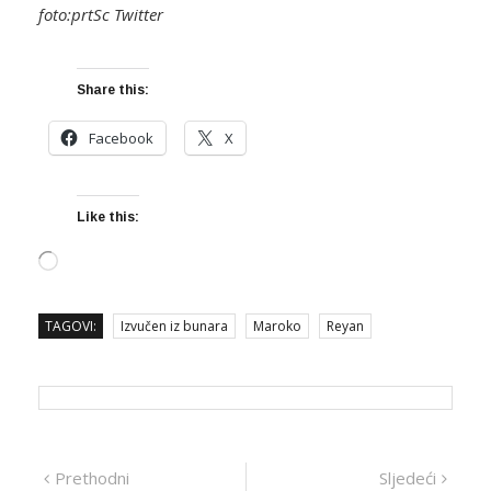
foto:prtSc Twitter
Share this:
Facebook
X
Like this:
Loading…
TAGOVI:
Izvučen iz bunara
Maroko
Reyan
Navigacija
Prethodna
Sljed
Prethodni
Sljedeći