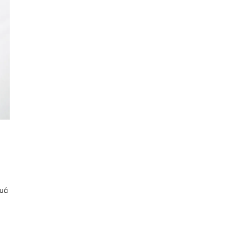
ući
je