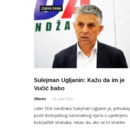
IZJAVA DANA
Sulejman Ugljanin: Kažu da im je
Vučić babo
SNews
28. Jula 2020.
Lider SDA Sandžaka Sulejman Ugljanin je, prihvataj
poziv Bošnjačkog nacionalnog vijeća o ujedinjenu
bošnjačkih stranaka, rekao da, ako se tri stranke
ujedine moći će da se riješi visoki stepen autonomi