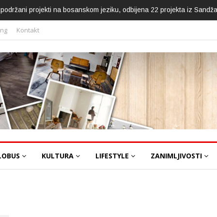
ca podržani projekti na bosanskom jeziku, odbijena 22 projekta iz Sandž
ing
Kontakt
LOBUS
KULTURA
LIFESTYLE
ZANIMLJIVOSTI