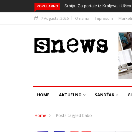
Srbija: Za portale iz Kraljeva i Uži
POPULARNO
7 Augusta, 2026
O nama
Impresum
Market
HOME
AKTUELNO
SANDŽAK
G
Home
Posts tagged babo