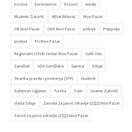
korona
koronavirus
Kosovo
mediji
Muamer Zukorlić
NIhat Biševac
Novi Pazar
OB Novi Pazar
OKK Novi Pazar
policija
Prijepolje
protest
PU Novi Pazar
Regionalni COVID centar Novi Pazar
Salih Hot
Sandžak
SDA Sandžaka
Sjenica
Srbija
Stranka pravde i pomirenja (SPP)
studenti
Sulejman Ugljanin
Turska
Tutin
Usame Zukorlić
Vlada Srbije
Zavoda za javno zdravlje (ZZJZ) Novi Pazar
Zavod za javno zdravlje (ZZJZ) Novi Pazar