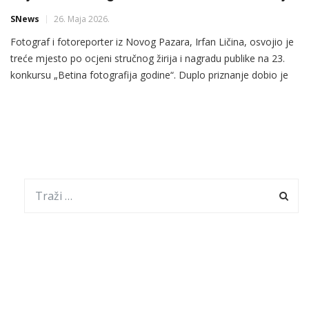
SNews
26. Maja 2026.
Fotograf i fotoreporter iz Novog Pazara, Irfan Ličina, osvojio je
treće mjesto po ocjeni stručnog žirija i nagradu publike na 23.
konkursu „Betina fotografija godine“. Duplo priznanje dobio je
za fotografiju „Sava i Nadija“, nastalu tokom studentskog
protesta u Kraljevu 2025. godine. Od ukupno