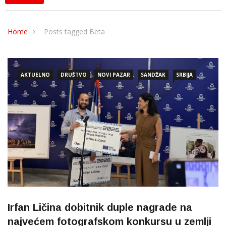
Home
Posts tagged Beta
AKTUELNO
DRUŠTVO
NOVI PAZAR
SANDŽAK
SRBIJA
Irfan Ličina dobitnik duple nagrade na
najvećem fotografskom konkursu u zemlji