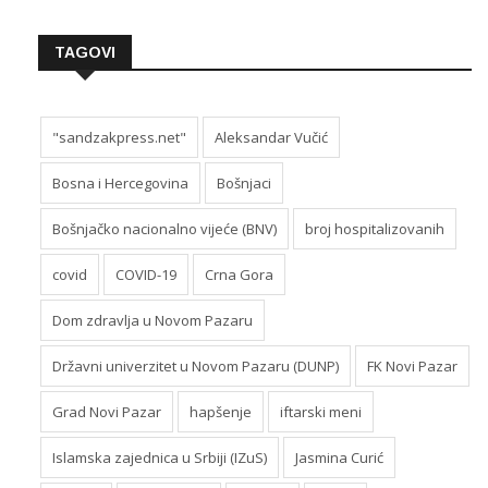
TAGOVI
"sandzakpress.net"
Aleksandar Vučić
Bosna i Hercegovina
Bošnjaci
Bošnjačko nacionalno vijeće (BNV)
broj hospitalizovanih
covid
COVID-19
Crna Gora
Dom zdravlja u Novom Pazaru
Državni univerzitet u Novom Pazaru (DUNP)
FK Novi Pazar
Grad Novi Pazar
hapšenje
iftarski meni
Islamska zajednica u Srbiji (IZuS)
Jasmina Curić