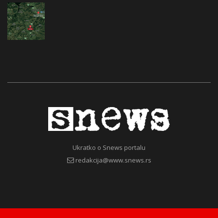
Ukratko o Snews portalu
redakcija@www.snews.rs