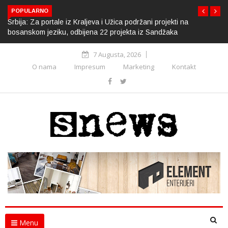
POPULARNO
Srbija: Za portale iz Kraljeva i Užica podržani projekti na
bosanskom jeziku, odbijena 22 projekta iz Sandžaka
7 Augusta, 2026
O nama
Impresum
Marketing
Kontakt
Menu