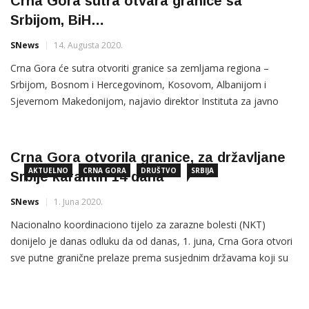
Crna Gora sutra otvara granice sa
Srbijom, BiH…
SNews
14. Augusta 2020.
Crna Gora će sutra otvoriti granice sa zemljama regiona –
Srbijom, Bosnom i Hercegovinom, Kosovom, Albanijom i
Sjevernom Makedonijom, najavio direktor Instituta za javno
zdravlje Boban Mugoša gostujući na Televiziji Vijesti. On je
kazao da će danas biti održana elektronska sjednica
Nacionalnog koordinacionog tijela za zarazne bolesti na kojoj
Crna Gora otvorila granice, za državljane
će biti definisani
AKTUELNO
CRNA GORA
DRUŠTVO
SRBIJA
Srbije karantin 14 dana
SNews
1. Juna 2020.
Nacionalno koordinaciono tijelo za zarazne bolesti (NKT)
donijelo je danas odluku da od danas, 1. juna, Crna Gora otvori
sve putne granične prelaze prema susjednim državama koji su
bili zatvoreni u okviru mjera protiv širenja koronavirusa. U ponoć
su otvoreni granični prijelazi sa Republikom Albanijom: Grnčar –
Baškim, na putnom pravcu Plav – Skadar i […]