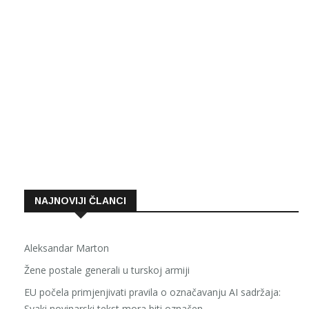
NAJNOVIJI ČLANCI
Aleksandar Marton
Žene postale generali u turskoj armiji
EU počela primjenjivati pravila o označavanju AI sadržaja:
Svaki novinarski tekst mora biti označen