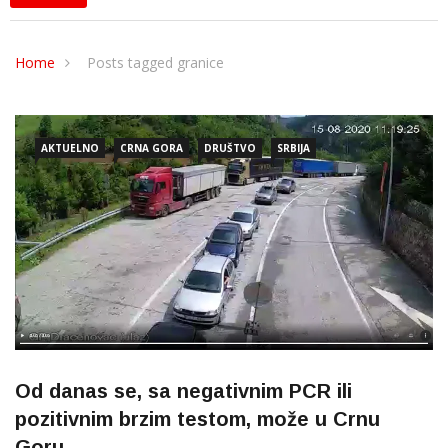
Home
Posts tagged granice
AKTUELNO
CRNA GORA
DRUŠTVO
SRBIJA
Od danas se, sa negativnim PCR ili
pozitivnim brzim testom, može u Crnu
Goru