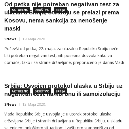
Od petka nije potreban negativan test za
AKTUELNO
DRUŠTVO
SRBIJA
ulazak u Srbiju, otvaraju se prelazi prema
Kosovu, nema sankcija za nenošenje
maski
SNews
19. Maja 2020.
Počevši od petka, 22. maja, za ulazak u Republiku Srbiju neće
biti potreban negativan test, niti posebna dozvola kako za
domaće, tako i za strane državljane, preporučeno je danas Vladi
Republike Srbije. Na sastanku Kriznog štaba za zaštitu zdravlja
stanovništva od zarazne bolesti COVID-19 analizirana je
trenutna epidemiološka situacija i prilagođavanje mera
Srbija: Usvojen protokol ulaska u Srbiju uz
sadašnjoj
AKTUELNO
DRUŠTVO
SRBIJA
negativan test na koronu ili samoizolaciju
SNews
13. Maja 2020.
Vlada Republike Srbije usvojila je u utorak protokol ulaska
državljana Srbije i stranih državljana u Republiku Srbiju, u skladu
sa epidemioploškom situacijom i zaštitom stanovništva od