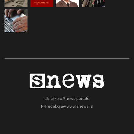
Ukratko o Snews portalu
redakcija@www.snews.rs