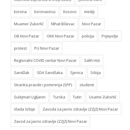
korona
koronavirus
Kosovo
mediji
Muamer Zukorlić
NIhat Biševac
Novi Pazar
OB Novi Pazar
OKK Novi Pazar
policija
Prijepolje
protest
PU Novi Pazar
Regionalni COVID centar Novi Pazar
Salih Hot
Sandžak
SDA Sandžaka
Sjenica
Srbija
Stranka pravde i pomirenja (SPP)
studenti
Sulejman Ugljanin
Turska
Tutin
Usame Zukorlić
Vlada Srbije
Zavoda za javno zdravlje (ZZJZ) Novi Pazar
Zavod za javno zdravlje (ZZJZ) Novi Pazar