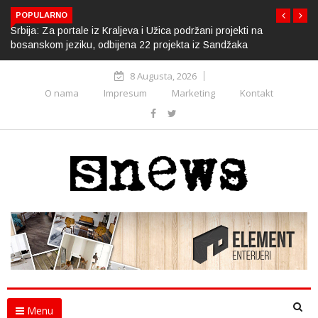
POPULARNO
Srbija: Za portale iz Kraljeva i Užica podržani projekti na
bosanskom jeziku, odbijena 22 projekta iz Sandžaka
8 Augusta, 2026
O nama
Impresum
Marketing
Kontakt
Menu