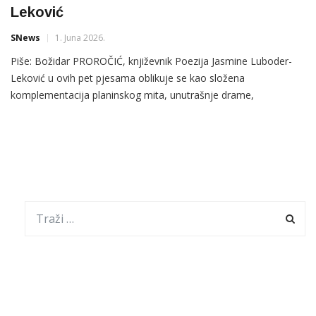
Leković
SNews
1. Juna 2026.
Piše: Božidar PROROČIĆ, književnik Poezija Jasmine Luboder-
Leković u ovih pet pjesama oblikuje se kao složena
komplementacija planinskog mita, unutrašnje drame,
metafizičkog nemira i etičkog preispitivanja čovjeka pred sobom
i drugima. Njen poetski diskurs počiva na koncentrisanoj
simbolici, na