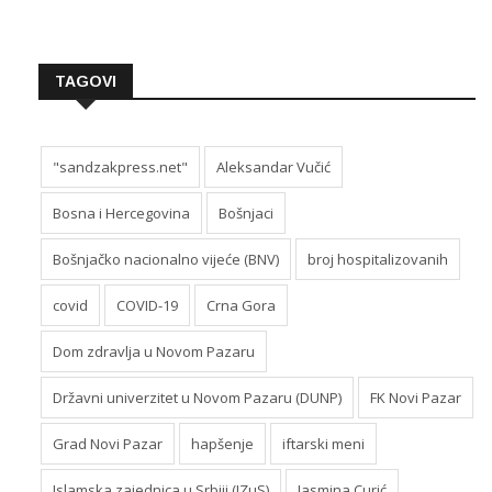
TAGOVI
"sandzakpress.net"
Aleksandar Vučić
Bosna i Hercegovina
Bošnjaci
Bošnjačko nacionalno vijeće (BNV)
broj hospitalizovanih
covid
COVID-19
Crna Gora
Dom zdravlja u Novom Pazaru
Državni univerzitet u Novom Pazaru (DUNP)
FK Novi Pazar
Grad Novi Pazar
hapšenje
iftarski meni
Islamska zajednica u Srbiji (IZuS)
Jasmina Curić