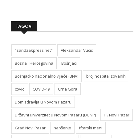
TAGOVI
"sandzakpress.net"
Aleksandar Vučić
Bosna i Hercegovina
Bošnjaci
Bošnjačko nacionalno vijeće (BNV)
broj hospitalizovanih
covid
COVID-19
Crna Gora
Dom zdravlja u Novom Pazaru
Državni univerzitet u Novom Pazaru (DUNP)
FK Novi Pazar
Grad Novi Pazar
hapšenje
iftarski meni