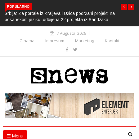
POPULARNO
Srbija: Za portale iz Kraljeva i Užica podržani projekti na
bosanskom jeziku, odbijena 22 projekta iz Sandžaka
7 Augusta, 2026
O nama
Impresum
Marketing
Kontakt
Menu