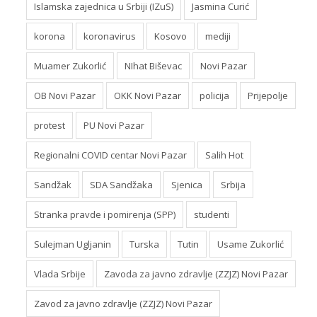
Islamska zajednica u Srbiji (IZuS)
Jasmina Curić
korona
koronavirus
Kosovo
mediji
Muamer Zukorlić
NIhat Biševac
Novi Pazar
OB Novi Pazar
OKK Novi Pazar
policija
Prijepolje
protest
PU Novi Pazar
Regionalni COVID centar Novi Pazar
Salih Hot
Sandžak
SDA Sandžaka
Sjenica
Srbija
Stranka pravde i pomirenja (SPP)
studenti
Sulejman Ugljanin
Turska
Tutin
Usame Zukorlić
Vlada Srbije
Zavoda za javno zdravlje (ZZJZ) Novi Pazar
Zavod za javno zdravlje (ZZJZ) Novi Pazar