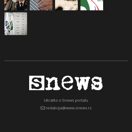
Ukratko o Snews portalu
redakcija@www.snews.rs