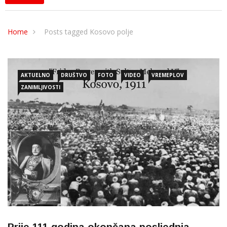
Home
Posts tagged Kosovo polje
AKTUELNO
DRUŠTVO
FOTO
VIDEO
VREMEPLOV
ZANIMLJIVOSTI