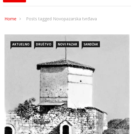
Home
Posts tagged Novopazarska tvrđava
AKTUELNO
DRUŠTVO
NOVI PAZAR
SANDŽAK