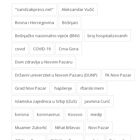
"sandzakpress.net"
Aleksandar Vučić
Bosna i Hercegovina
Bošnjaci
Bošnjačko nacionalno vijeće (BNV)
broj hospitalizovanih
covid
COVID-19
Crna Gora
Dom zdravlja u Novom Pazaru
Državni univerzitet u Novom Pazaru (DUNP)
FK Novi Pazar
Grad Novi Pazar
hapšenje
iftarski meni
Islamska zajednica u Srbiji (IZuS)
Jasmina Curić
korona
koronavirus
Kosovo
mediji
Muamer Zukorlić
NIhat Biševac
Novi Pazar