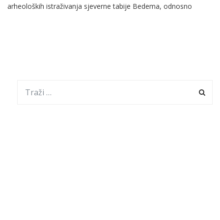
arheoloških istraživanja sjeverne tabije Bedema, odnosno
Novopazarske tvrđave. Prezentaciju u Muzeju održao je
korukovodilac istraživanja, arheolog Mustafa Baltić, zajedno sa
kolegom arheologom i rukovodilac projekta Vladanom