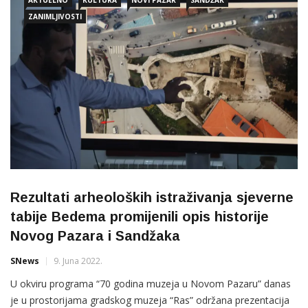
AKTUELNO
KULTURA
NOVI PAZAR
SANDŽAK
ZANIMLJIVOSTI
Rezultati arheoloških istraživanja sjeverne
tabije Bedema promijenili opis historije
Novog Pazara i Sandžaka
SNews
9. Juna 2022.
U okviru programa “70 godina muzeja u Novom Pazaru” danas
je u prostorijama gradskog muzeja “Ras” održana prezentacija