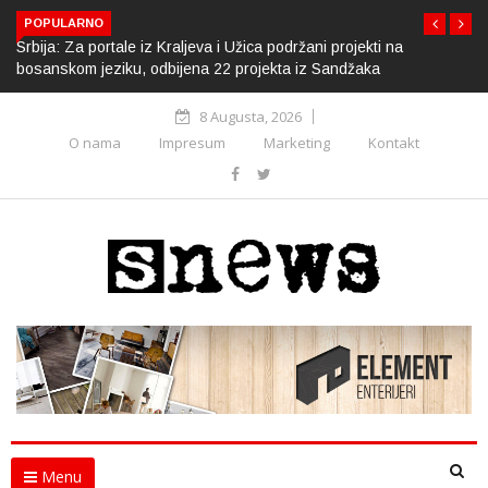
POPULARNO
Srbija: Za portale iz Kraljeva i Užica podržani projekti na
bosanskom jeziku, odbijena 22 projekta iz Sandžaka
8 Augusta, 2026
O nama
Impresum
Marketing
Kontakt
Menu