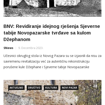
BNV: Revidiranje idejnog rješenja Sjeverne
tabije Novopazarske tvrđave sa kulom
Džephanom
SNews
9. Decembra 2023.
Učesnici okruglog stola iz Novog Pazara su se izjasnili da nisu za
savremenu revitalizaciju već za autentičnu rekonstrukciju
porušene kule Džephane i Sjeverne tabije Novopazarske
tvrđave, za pogled sa Bedema koji je vijekovima najutentičniji
prostor u gradu opjevan i u pjesmama
AKTUELNO
DRUŠTVO
KULTURA
NOVI PAZAR