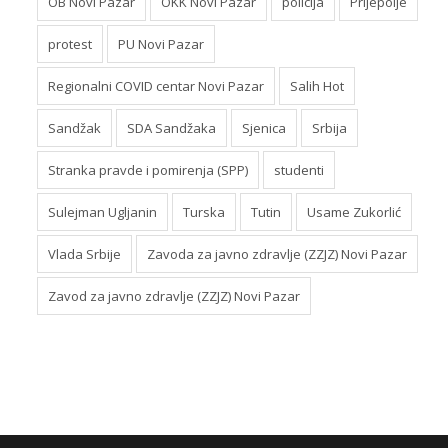
OB Novi Pazar
OKK Novi Pazar
policija
Prijepolje
protest
PU Novi Pazar
Regionalni COVID centar Novi Pazar
Salih Hot
Sandžak
SDA Sandžaka
Sjenica
Srbija
Stranka pravde i pomirenja (SPP)
studenti
Sulejman Ugljanin
Turska
Tutin
Usame Zukorlić
Vlada Srbije
Zavoda za javno zdravlje (ZZJZ) Novi Pazar
Zavod za javno zdravlje (ZZJZ) Novi Pazar