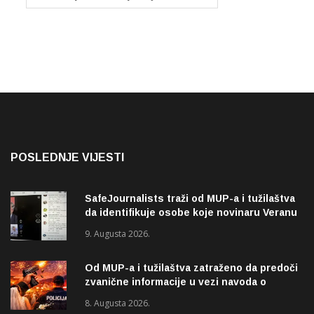
POSLEDNJE VIJESTI
SafeJournalists traži od MUP-a i tužilaštva
da identifikuje osobe koje novinaru Veranu
Matiću prijete smrću
9. Augusta 2026.
Od MUP-a i tužilaštva zatraženo da predoči
zvanične informacije u vezi navoda o
pucnjavi u naselju Dohoviće u Novom
8. Augusta 2026.
Pazaru