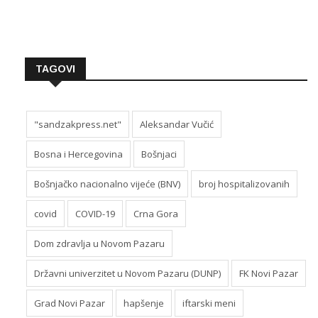
TAGOVI
"sandzakpress.net"
Aleksandar Vučić
Bosna i Hercegovina
Bošnjaci
Bošnjačko nacionalno vijeće (BNV)
broj hospitalizovanih
covid
COVID-19
Crna Gora
Dom zdravlja u Novom Pazaru
Državni univerzitet u Novom Pazaru (DUNP)
FK Novi Pazar
Grad Novi Pazar
hapšenje
iftarski meni