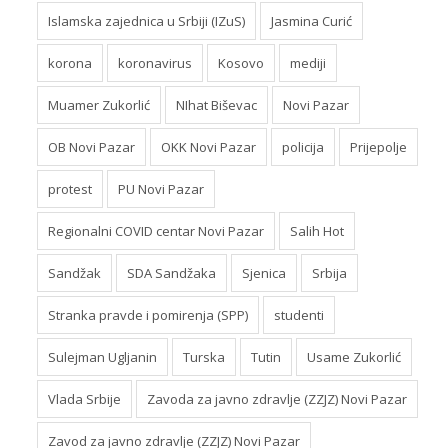
Islamska zajednica u Srbiji (IZuS)
Jasmina Curić
korona
koronavirus
Kosovo
mediji
Muamer Zukorlić
NIhat Biševac
Novi Pazar
OB Novi Pazar
OKK Novi Pazar
policija
Prijepolje
protest
PU Novi Pazar
Regionalni COVID centar Novi Pazar
Salih Hot
Sandžak
SDA Sandžaka
Sjenica
Srbija
Stranka pravde i pomirenja (SPP)
studenti
Sulejman Ugljanin
Turska
Tutin
Usame Zukorlić
Vlada Srbije
Zavoda za javno zdravlje (ZZJZ) Novi Pazar
Zavod za javno zdravlje (ZZJZ) Novi Pazar