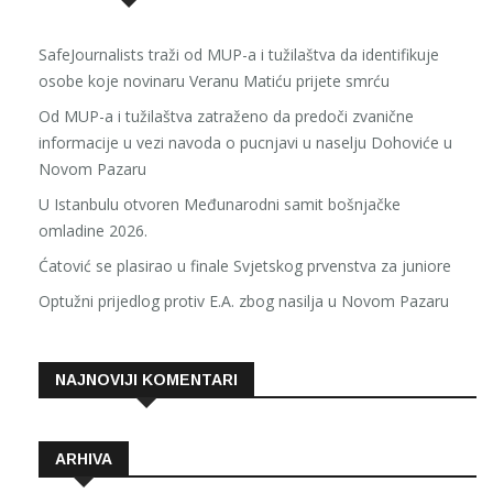
SafeJournalists traži od MUP-a i tužilaštva da identifikuje
osobe koje novinaru Veranu Matiću prijete smrću
Od MUP-a i tužilaštva zatraženo da predoči zvanične
informacije u vezi navoda o pucnjavi u naselju Dohoviće u
Novom Pazaru
U Istanbulu otvoren Međunarodni samit bošnjačke
omladine 2026.
Ćatović se plasirao u finale Svjetskog prvenstva za juniore
Optužni prijedlog protiv E.A. zbog nasilja u Novom Pazaru
NAJNOVIJI KOMENTARI
ARHIVA