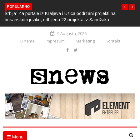
POPULARNO
Srbija: Za portale iz Kraljeva i Užica podržani projekti na
bosanskom jeziku, odbijena 22 projekta iz Sandžaka
9 Augusta, 2026
O nama
Impresum
Marketing
Kontakt
Menu