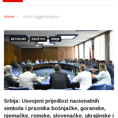
Home
Posts tagged praynici
AKTUELNO
DRUŠTVO
SRBIJA
Srbija: Usvojeni prijedlozi nacionalnih
simbola i praznika bošnjačke, goranske,
njemačke, romske, slovenačke, ukrajinske i