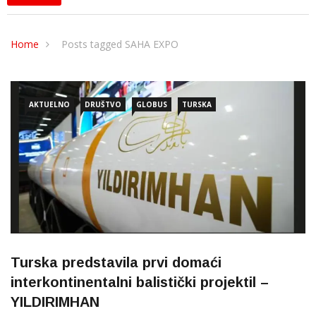
Home
Posts tagged SAHA EXPO
AKTUELNO
DRUŠTVO
GLOBUS
TURSKA
Turska predstavila prvi domaći
interkontinentalni balistički projektil –
YILDIRIMHAN