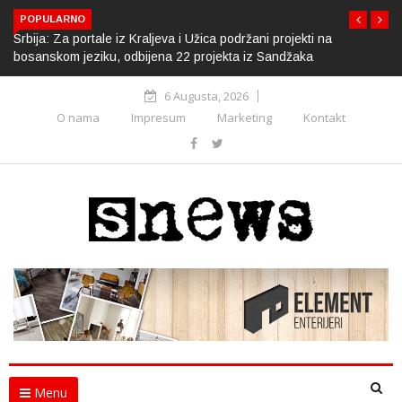
POPULARNO
Srbija: Za portale iz Kraljeva i Užica podržani projekti na
bosanskom jeziku, odbijena 22 projekta iz Sandžaka
6 Augusta, 2026
O nama
Impresum
Marketing
Kontakt
Menu