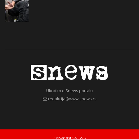
Ukratko o Snews portalu
redakcija@www.snews.rs
Copyright SNEWS