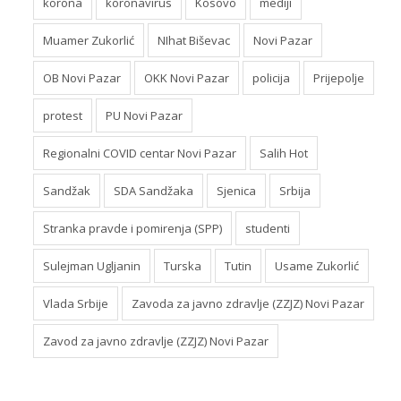
korona
koronavirus
Kosovo
mediji
Muamer Zukorlić
NIhat Biševac
Novi Pazar
OB Novi Pazar
OKK Novi Pazar
policija
Prijepolje
protest
PU Novi Pazar
Regionalni COVID centar Novi Pazar
Salih Hot
Sandžak
SDA Sandžaka
Sjenica
Srbija
Stranka pravde i pomirenja (SPP)
studenti
Sulejman Ugljanin
Turska
Tutin
Usame Zukorlić
Vlada Srbije
Zavoda za javno zdravlje (ZZJZ) Novi Pazar
Zavod za javno zdravlje (ZZJZ) Novi Pazar