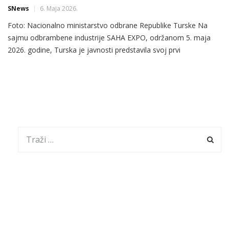
SNews
6. Maja 2026.
Foto: Nacionalno ministarstvo odbrane Republike Turske Na
sajmu odbrambene industrije SAHA EXPO, održanom 5. maja
2026. godine, Turska je javnosti predstavila svoj prvi
interkontinentalni balistički projektil (ICBM) razvijen isključivo
domaćim resursima – YILDIRIMHAN. Radi se o najvećem i