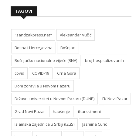
TAGOVI
"sandzakpress.net"
Aleksandar Vučić
Bosna i Hercegovina
Bošnjaci
Bošnjačko nacionalno vijeće (BNV)
broj hospitalizovanih
covid
COVID-19
Crna Gora
Dom zdravlja u Novom Pazaru
Državni univerzitet u Novom Pazaru (DUNP)
FK Novi Pazar
Grad Novi Pazar
hapšenje
iftarski meni
Islamska zajednica u Srbiji (IZuS)
Jasmina Curić