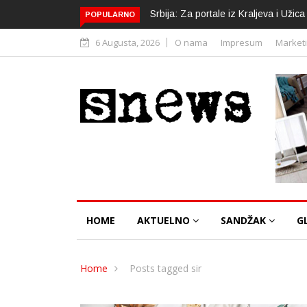
Srbija: Za portale iz Kraljeva i Uži
POPULARNO
6 Augusta, 2026
O nama
Impresum
Market
HOME
AKTUELNO
SANDŽAK
G
Home
Posts tagged sir