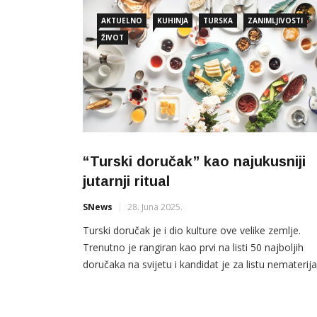
AKTUELNO
KUHINJA
TURSKA
ZANIMLJIVOSTI
ŽIVOT
“Turski doručak” kao najukusniji
jutarnji ritual
SNews
28. Juna 2025.
Turski doručak je i dio kulture ove velike zemlje.
Trenutno je rangiran kao prvi na listi 50 najboljih
doručaka na svijetu i kandidat je za listu nematerij
kulturne baštine UNESKO-a