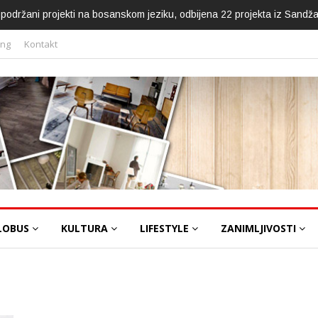
ca podržani projekti na bosanskom jeziku, odbijena 22 projekta iz Sandž
ing
Kontakt
LOBUS
KULTURA
LIFESTYLE
ZANIMLJIVOSTI