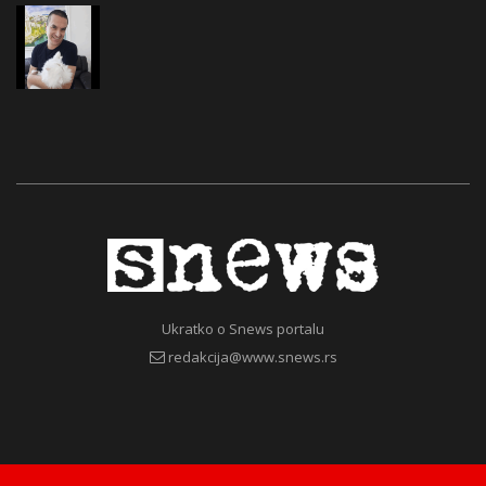
Ukratko o Snews portalu
redakcija@www.snews.rs