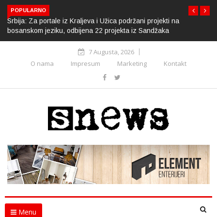
POPULARNO
Srbija: Za portale iz Kraljeva i Užica podržani projekti na
bosanskom jeziku, odbijena 22 projekta iz Sandžaka
7 Augusta, 2026
O nama
Impresum
Marketing
Kontakt
Menu