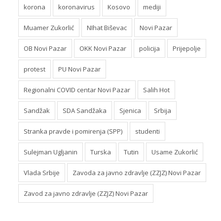
korona
koronavirus
Kosovo
mediji
Muamer Zukorlić
NIhat Biševac
Novi Pazar
OB Novi Pazar
OKK Novi Pazar
policija
Prijepolje
protest
PU Novi Pazar
Regionalni COVID centar Novi Pazar
Salih Hot
Sandžak
SDA Sandžaka
Sjenica
Srbija
Stranka pravde i pomirenja (SPP)
studenti
Sulejman Ugljanin
Turska
Tutin
Usame Zukorlić
Vlada Srbije
Zavoda za javno zdravlje (ZZJZ) Novi Pazar
Zavod za javno zdravlje (ZZJZ) Novi Pazar