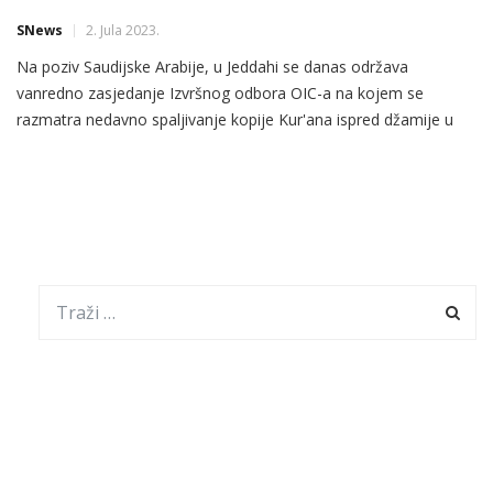
SNews
2. Jula 2023.
Na poziv Saudijske Arabije, u Jeddahi se danas održava
vanredno zasjedanje Izvršnog odbora OIC-a na kojem se
razmatra nedavno spaljivanje kopije Kur'ana ispred džamije u
švedskom Stockholmu.