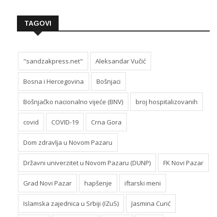
TAGOVI
"sandzakpress.net"
Aleksandar Vučić
Bosna i Hercegovina
Bošnjaci
Bošnjačko nacionalno vijeće (BNV)
broj hospitalizovanih
covid
COVID-19
Crna Gora
Dom zdravlja u Novom Pazaru
Državni univerzitet u Novom Pazaru (DUNP)
FK Novi Pazar
Grad Novi Pazar
hapšenje
iftarski meni
Islamska zajednica u Srbiji (IZuS)
Jasmina Curić