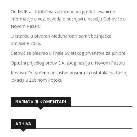
Od MUP-a i tužilaštva zatraženo da predoči zvanične
informacije u vezi navoda o pucnjavi u naselju Dohoviće u
Novom Pazaru
U Istanbulu otvoren Međunarodni samit bošnjačke
omladine 2026.
Ćatović se plasirao u finale Svjetskog prvenstva za juniore
Optužni prijedlog protiv E.A. zbog nasilja u Novom Pazaru
Kosovo: Potvrđeno prisustvo posmrtnih ostataka na trećoj
lokaciji u Zubinom Potoku
NAJNOVIJI KOMENTARI
ARHIVA