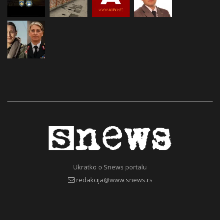
Ukratko o Snews portalu
redakcija@www.snews.rs