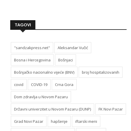
TAGOVI
"sandzakpress.net"
Aleksandar Vučić
Bosna i Hercegovina
Bošnjaci
Bošnjačko nacionalno vijeće (BNV)
broj hospitalizovanih
covid
COVID-19
Crna Gora
Dom zdravlja u Novom Pazaru
Državni univerzitet u Novom Pazaru (DUNP)
FK Novi Pazar
Grad Novi Pazar
hapšenje
iftarski meni