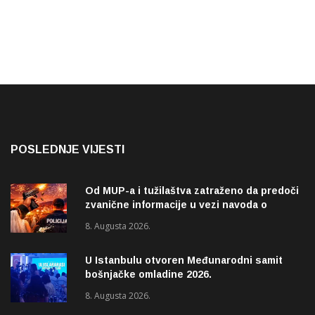
POSLEDNJE VIJESTI
Od MUP-a i tužilaštva zatraženo da predoči
zvanične informacije u vezi navoda o
pucnjavi u naselju Dohoviće u Novom
8. Augusta 2026.
Pazaru
U Istanbulu otvoren Međunarodni samit
bošnjačke omladine 2026.
8. Augusta 2026.