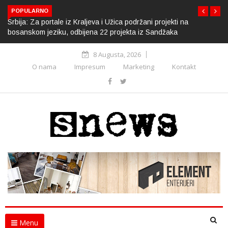
POPULARNO
Srbija: Za portale iz Kraljeva i Užica podržani projekti na
bosanskom jeziku, odbijena 22 projekta iz Sandžaka
8 Augusta, 2026
O nama
Impresum
Marketing
Kontakt
Menu