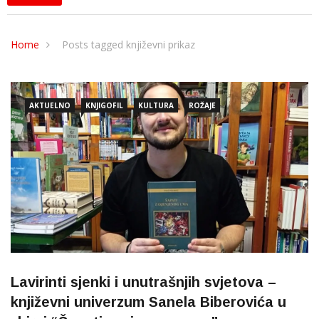
Home
Posts tagged književni prikaz
AKTUELNO
KNJIGOFIL
KULTURA
ROŽAJE
Lavirinti sjenki i unutrašnjih svjetova –
književni univerzum Sanela Biberovića u