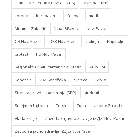
Islamska zajednica u Srbiji (IZuS)
Jasmina Curić
korona
koronavirus
Kosovo
mediji
Muamer Zukorlić
NIhat Biševac
Novi Pazar
OB Novi Pazar
OKK Novi Pazar
policija
Prijepolje
protest
PU Novi Pazar
Regionalni COVID centar Novi Pazar
Salih Hot
Sandžak
SDA Sandžaka
Sjenica
Srbija
Stranka pravde i pomirenja (SPP)
studenti
Sulejman Ugljanin
Turska
Tutin
Usame Zukorlić
Vlada Srbije
Zavoda za javno zdravlje (ZZJZ) Novi Pazar
Zavod za javno zdravlje (ZZJZ) Novi Pazar