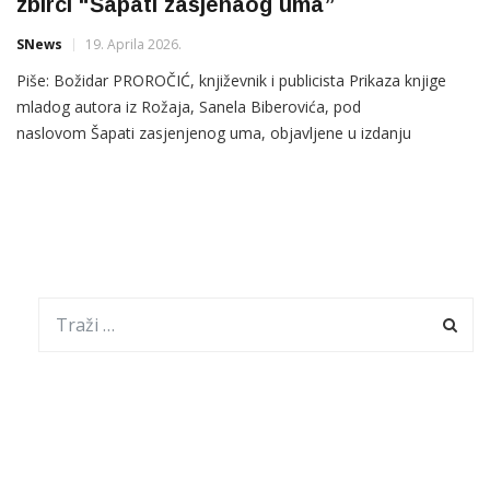
zbirci “Šapati zasjenaog uma”
SNews
19. Aprila 2026.
Piše: Božidar PROROČIĆ, književnik i publicista Prikaza knjige
mladog autora iz Rožaja, Sanela Biberovića, pod
naslovom Šapati zasjenjenog uma, objavljene u izdanju
„Almanaha” iz Podgorice. Riječ je o autoru mlađe generacije
stvaralaca koji se svojim prvim književnim djelom već izdvojio