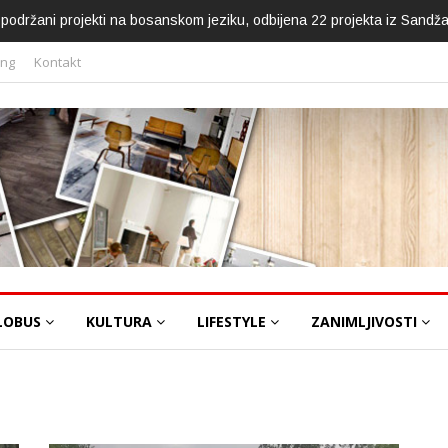
ca podržani projekti na bosanskom jeziku, odbijena 22 projekta iz Sandž
ing
Kontakt
LOBUS
KULTURA
LIFESTYLE
ZANIMLJIVOSTI