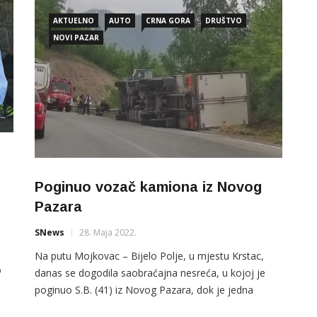
AKTUELNO
AUTO
CRNA GORA
DRUŠTVO
NOVI PAZAR
Poginuo vozač kamiona iz Novog
Pazara
SNews
28. Maja 2022.
Na putu Mojkovac – Bijelo Polje, u mjestu Krstac,
o
danas se dogodila saobraćajna nesreća, u kojoj je
poginuo S.B. (41) iz Novog Pazara, dok je jedna
osoba teže povrijeđena, potvrđeno je CdM-u u