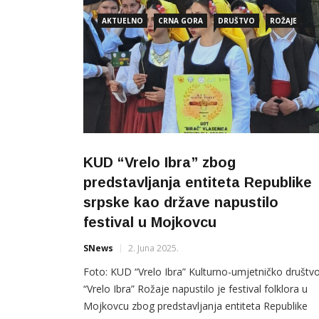
AKTUELNO
CRNA GORA
DRUŠTVO
ROŽAJE
KUD “Vrelo Ibra” zbog
predstavljanja entiteta Republike
srpske kao države napustilo
festival u Mojkovcu
SNews
2. Juna 2025.
Foto: KUD “Vrelo Ibra” Kulturno-umjetničko društv
“Vrelo Ibra” Rožaje napustilo je festival folklora u
Mojkovcu zbog predstavljanja entiteta Republike