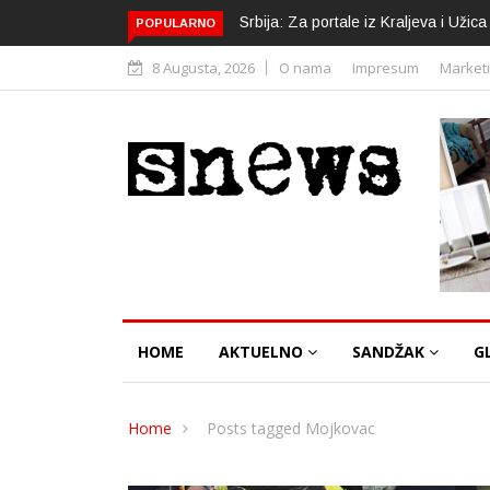
Srbija: Za portale iz Kraljeva i Uži
POPULARNO
8 Augusta, 2026
O nama
Impresum
Market
HOME
AKTUELNO
SANDŽAK
G
Home
Posts tagged Mojkovac