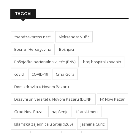
TAGOVI
"sandzakpress.net"
Aleksandar Vučić
Bosna i Hercegovina
Bošnjaci
Bošnjačko nacionalno vijeće (BNV)
broj hospitalizovanih
covid
COVID-19
Crna Gora
Dom zdravlja u Novom Pazaru
Državni univerzitet u Novom Pazaru (DUNP)
FK Novi Pazar
Grad Novi Pazar
hapšenje
iftarski meni
Islamska zajednica u Srbiji (IZuS)
Jasmina Curić