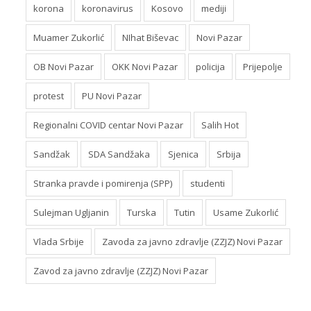
korona
koronavirus
Kosovo
mediji
Muamer Zukorlić
NIhat Biševac
Novi Pazar
OB Novi Pazar
OKK Novi Pazar
policija
Prijepolje
protest
PU Novi Pazar
Regionalni COVID centar Novi Pazar
Salih Hot
Sandžak
SDA Sandžaka
Sjenica
Srbija
Stranka pravde i pomirenja (SPP)
studenti
Sulejman Ugljanin
Turska
Tutin
Usame Zukorlić
Vlada Srbije
Zavoda za javno zdravlje (ZZJZ) Novi Pazar
Zavod za javno zdravlje (ZZJZ) Novi Pazar