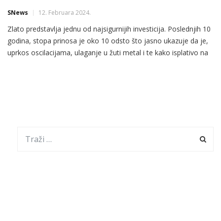
SNews
12. Februara 2024.
Zlato predstavlja jednu od najsigurnijih investicija. Poslednjih 10
godina, stopa prinosa je oko 10 odsto što jasno ukazuje da je,
uprkos oscilacijama, ulaganje u žuti metal i te kako isplativo na
duže staze