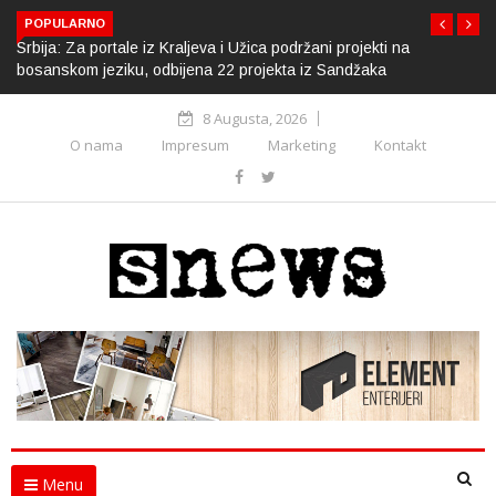
POPULARNO
Srbija: Za portale iz Kraljeva i Užica podržani projekti na
bosanskom jeziku, odbijena 22 projekta iz Sandžaka
8 Augusta, 2026
O nama
Impresum
Marketing
Kontakt
Menu