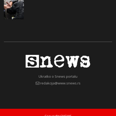
Ukratko o Snews portalu
redakcija@www.snews.rs
Copyright SNEWS