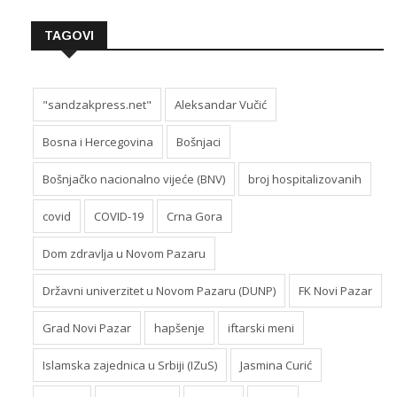
TAGOVI
"sandzakpress.net"
Aleksandar Vučić
Bosna i Hercegovina
Bošnjaci
Bošnjačko nacionalno vijeće (BNV)
broj hospitalizovanih
covid
COVID-19
Crna Gora
Dom zdravlja u Novom Pazaru
Državni univerzitet u Novom Pazaru (DUNP)
FK Novi Pazar
Grad Novi Pazar
hapšenje
iftarski meni
Islamska zajednica u Srbiji (IZuS)
Jasmina Curić