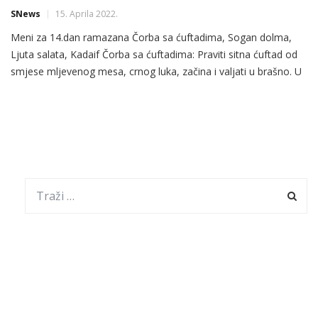
SNews
15. Aprila 2022.
Meni za 14.dan ramazana Čorba sa ćuftadima, Sogan dolma,
Ljuta salata, Kadaif Čorba sa ćuftadima: Praviti sitna ćuftad od
smjese mljevenog mesa, crnog luka, začina i valjati u brašno. U
šerpu zapržiti maslac sa dvije kašike brašna. Sipati 2 litra vrele
vode. Kad vode počne da ključa dodavati