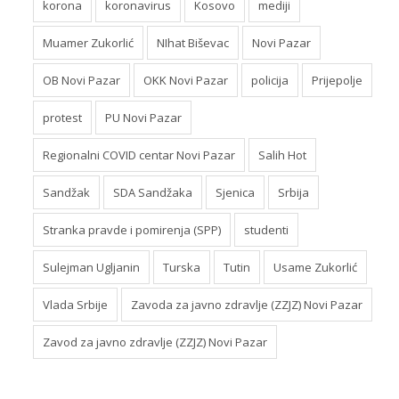
korona
koronavirus
Kosovo
mediji
Muamer Zukorlić
NIhat Biševac
Novi Pazar
OB Novi Pazar
OKK Novi Pazar
policija
Prijepolje
protest
PU Novi Pazar
Regionalni COVID centar Novi Pazar
Salih Hot
Sandžak
SDA Sandžaka
Sjenica
Srbija
Stranka pravde i pomirenja (SPP)
studenti
Sulejman Ugljanin
Turska
Tutin
Usame Zukorlić
Vlada Srbije
Zavoda za javno zdravlje (ZZJZ) Novi Pazar
Zavod za javno zdravlje (ZZJZ) Novi Pazar