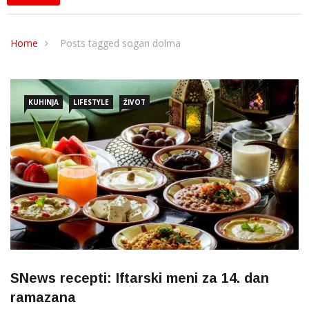
Home
Posts tagged sogan dolma
KUHINJA
LIFESTYLE
ŽIVOT
SNews recepti: Iftarski meni za 14. dan
ramazana