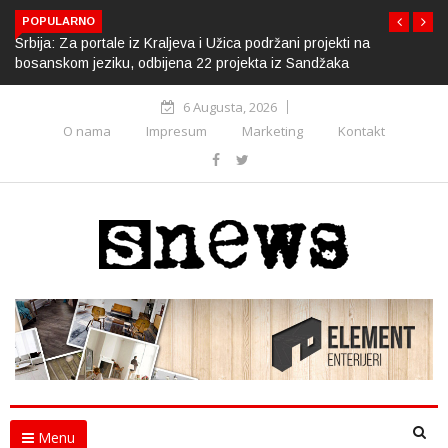
POPULARNO
Srbija: Za portale iz Kraljeva i Užica podržani projekti na
bosanskom jeziku, odbijena 22 projekta iz Sandžaka
6 Augusta, 2026
O nama
Impresum
Marketing
Kontakt
Menu