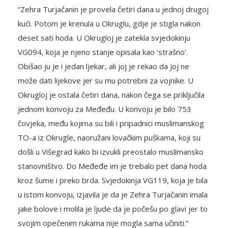
“Zehra Turjačanin je provela četiri dana u jednoj drugoj
kući. Potom je krenula u Okruglu, gdje je stigla nakon
deset sati hoda. U Okrugloj je zatekla svjedokinju
VG094, koja je njeno stanje opisala kao ‘strašno’.
Obišao ju je i jedan ljekar, ali joj je rekao da joj ne
može dati lijekove jer su mu potrebni za vojnike. U
Okrugloj je ostala četiri dana, nakon čega se priključila
jednom konvoju za Međeđu. U konvoju je bilo 753
čovjeka, među kojima su bili i pripadnici muslimanskog
TO-a iz Okrugle, naoružani lovačkim puškama, koji su
došli u Višegrad kako bi izvukli preostalo muslimansko
stanovništvo. Do Međeđe im je trebalo pet dana hoda
kroz šume i preko brda. Svjedokinja VG119, koja je bila
u istom konvoju, izjavila je da je Zehra Turjačanin imala
jake bolove i molila je ljude da je počešu po glavi jer to
svojim opečenim rukama nije mogla sama učiniti.”