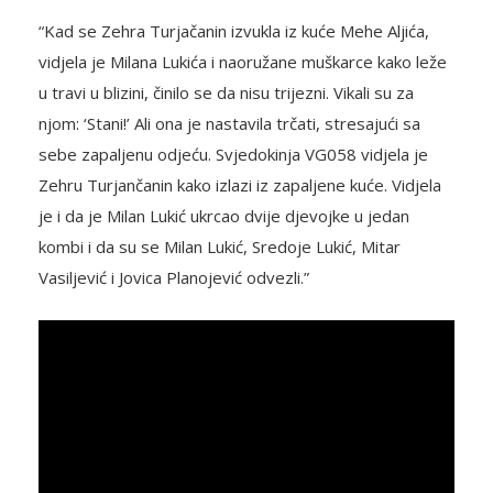
“Kad se Zehra Turjačanin izvukla iz kuće Mehe Aljića,
vidjela je Milana Lukića i naoružane muškarce kako leže
u travi u blizini, činilo se da nisu trijezni. Vikali su za
njom: ‘Stani!’ Ali ona je nastavila trčati, stresajući sa
sebe zapaljenu odjeću. Svjedokinja VG058 vidjela je
Zehru Turjančanin kako izlazi iz zapaljene kuće. Vidjela
je i da je Milan Lukić ukrcao dvije djevojke u jedan
kombi i da su se Milan Lukić, Sredoje Lukić, Mitar
Vasiljević i Jovica Planojević odvezli.”