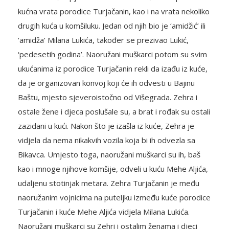
kućna vrata porodice Turjačanin, kao i na vrata nekoliko
drugih kuća u komšiluku. Jedan od njih bio je ‘amidžić’ ili
‘amidža’ Milana Lukića, također se prezivao Lukić,
‘pedesetih godina’. Naoružani muškarci potom su svim
ukućanima iz porodice Turjačanin rekli da izađu iz kuće,
da je organizovan konvoj koji će ih odvesti u Bajinu
Baštu, mjesto sjeveroistočno od Višegrada. Zehra i
ostale žene i djeca poslušale su, a brat i rođak su ostali
zazidani u kući. Nakon što je izašla iz kuće, Zehra je
vidjela da nema nikakvih vozila koja bi ih odvezla sa
Bikavca. Umjesto toga, naoružani muškarci su ih, baš
kao i mnoge njihove komšije, odveli u kuću Mehe Aljića,
udaljenu stotinjak metara. Zehra Turjačanin je među
naoružanim vojnicima na puteljku između kuće porodice
Turjačanin i kuće Mehe Aljića vidjela Milana Lukića.
Naoružani muškarci su Zehri i ostalim ženama i djeci