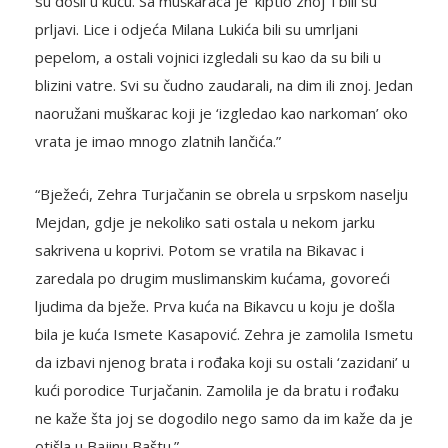
su došli u kuću. Sa muškaraca je ‘kiptio znoj’ i bili su
prljavi. Lice i odjeća Milana Lukića bili su umrljani
pepelom, a ostali vojnici izgledali su kao da su bili u
blizini vatre. Svi su čudno zaudarali, na dim ili znoj. Jedan
naoružani muškarac koji je ‘izgledao kao narkoman’ oko
vrata je imao mnogo zlatnih lančića.”
“Bježeći, Zehra Turjačanin se obrela u srpskom naselju
Mejdan, gdje je nekoliko sati ostala u nekom jarku
sakrivena u koprivi. Potom se vratila na Bikavac i
zaredala po drugim muslimanskim kućama, govoreći
ljudima da bježe. Prva kuća na Bikavcu u koju je došla
bila je kuća Ismete Kasapović. Zehra je zamolila Ismetu
da izbavi njenog brata i rođaka koji su ostali ‘zazidani’ u
kući porodice Turjačanin. Zamolila je da bratu i rođaku
ne kaže šta joj se dogodilo nego samo da im kaže da je
otišla u Bajinu Baštu.”