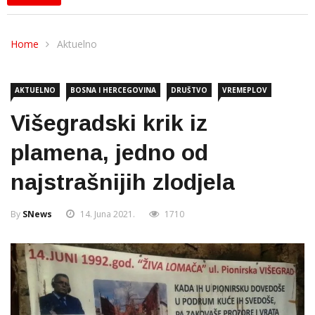
Home
Aktuelno
AKTUELNO
BOSNA I HERCEGOVINA
DRUŠTVO
VREMEPLOV
Višegradski krik iz
plamena, jedno od
najstrašnijih zlodjela
By
SNews
14. Juna 2021.
1710