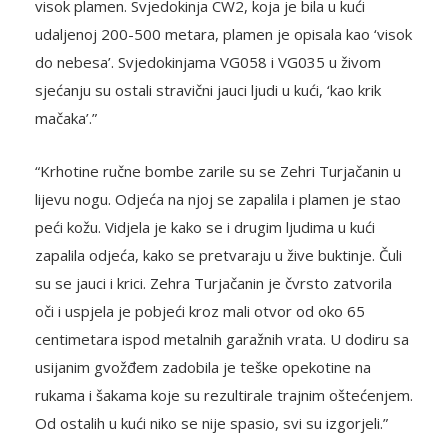
visok plamen. Svjedokinja CW2, koja je bila u kući
udaljenoj 200-500 metara, plamen je opisala kao ‘visok
do nebesa’. Svjedokinjama VG058 i VG035 u živom
sjećanju su ostali stravični jauci ljudi u kući, ‘kao krik
mačaka’.”
“Krhotine ručne bombe zarile su se Zehri Turjačanin u
lijevu nogu. Odjeća na njoj se zapalila i plamen je stao
peći kožu. Vidjela je kako se i drugim ljudima u kući
zapalila odjeća, kako se pretvaraju u žive buktinje. Čuli
su se jauci i krici. Zehra Turjačanin je čvrsto zatvorila
oči i uspjela je pobjeći kroz mali otvor od oko 65
centimetara ispod metalnih garažnih vrata. U dodiru sa
usijanim gvožđem zadobila je teške opekotine na
rukama i šakama koje su rezultirale trajnim oštećenjem.
Od ostalih u kući niko se nije spasio, svi su izgorjeli.”