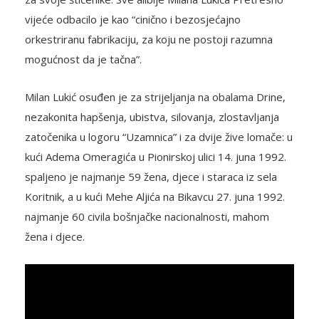
vijeće odbacilo je kao “cinično i bezosjećajno
orkestriranu fabrikaciju, za koju ne postoji razumna
mogućnost da je tačna”.
Milan Lukić osuđen je za strijeljanja na obalama Drine,
nezakonita hapšenja, ubistva, silovanja, zlostavljanja
zatočenika u logoru “Uzamnica” i za dvije žive lomače: u
kući Adema Omeragića u Pionirskoj ulici 14. juna 1992.
spaljeno je najmanje 59 žena, djece i staraca iz sela
Koritnik, a u kući Mehe Aljića na Bikavcu 27. juna 1992.
najmanje 60 civila bošnjačke nacionalnosti, mahom
žena i djece.