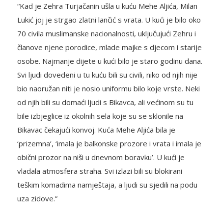
“Kad je Zehra Turjačanin ušla u kuću Mehe Aljića, Milan
Lukić joj je strgao zlatni lančić s vrata. U kući je bilo oko
70 civila muslimanske nacionalnosti, uključujući Zehru i
članove njene porodice, mlade majke s djecom i starije
osobe. Najmanje dijete u kući bilo je staro godinu dana.
Svi ljudi dovedeni u tu kuću bili su civili, niko od njih nije
bio naoružan niti je nosio uniformu bilo koje vrste. Neki
od njih bili su domaći ljudi s Bikavca, ali većinom su tu
bile izbjeglice iz okolnih sela koje su se sklonile na
Bikavac čekajući konvoj. Kuća Mehe Aljića bila je
‘prizemna’, ‘imala je balkonske prozore i vrata i imala je
obični prozor na niši u dnevnom boravku’. U kući je
vladala atmosfera straha. Svi izlazi bili su blokirani
teškim komadima namještaja, a ljudi su sjedili na podu
uza zidove.”