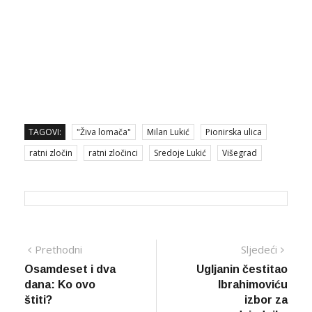
TAGOVI:
"Živa lomača"
Milan Lukić
Pionirska ulica
ratni zločin
ratni zločinci
Sredoje Lukić
Višegrad
Navigacija
Prethodna
Sljed
Prethodni
Sljedeći
vijest
vijes
Osamdeset i dva
Ugljanin čestitao
članaka
dana: Ko ovo
Ibrahimoviću
štiti?
izbor za