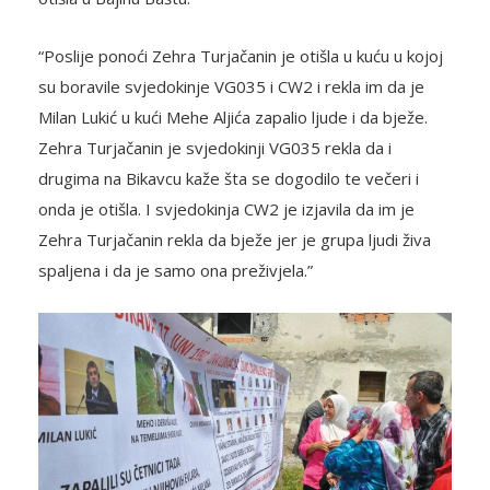
“Poslije ponoći Zehra Turjačanin je otišla u kuću u kojoj
su boravile svjedokinje VG035 i CW2 i rekla im da je
Milan Lukić u kući Mehe Aljića zapalio ljude i da bježe.
Zehra Turjačanin je svjedokinji VG035 rekla da i
drugima na Bikavcu kaže šta se dogodilo te večeri i
onda je otišla. I svjedokinja CW2 je izjavila da im je
Zehra Turjačanin rekla da bježe jer je grupa ljudi živa
spaljena i da je samo ona preživjela.”