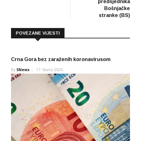
predsjednika
Bošnjačke
stranke (BS)
POVEZANE VIJESTI
Crna Gora bez zaraženih koronavirusom
By
SNews
17. Marta 2020.