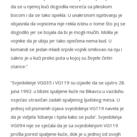
da se u njenoj kući dogodila nesreća sa plinskom
bocom i da se tako opekla. U unakrsnom ispitivanju je
objasnila da vojnicima nije rekla istinu o tome što joj se
dogodilo jer se bojala da bi je mogli mučiti. Molila je
vojnike da je ubiju jer tako opečena nema kud. U
komandi se jedan mladi srpski vojnik smilovao na nju i
sakrio je u kući preko puta u kojoj su živjele četiri
starice.”
“Svjedokinje VG035 i VG119 su izjavile da se ujutro 28.
juna 1992. u blizini spaljene kuće na Bikavcu u vazduhu
osjećao stravičan zadah spaljenog ljudskog mesa. U
jednoj od pismenih izjava svjedokinja VG119 navela je
da je vidjela ‘lobanje i tijela kako se puše’. Svjedokinja
VG094 nije se sjećala da je sa svjedokinjom VG119
prošla pored spaljene kuće, dok je u jednoj od svojih