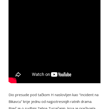
Dio presude pod tačkom H naslovljen kao “Incident na
Bikavcu” krije jednu od najpotresnijih ratnih drama.
Riječ je o sudbini Zehre Turjačanin, koja je preživjela