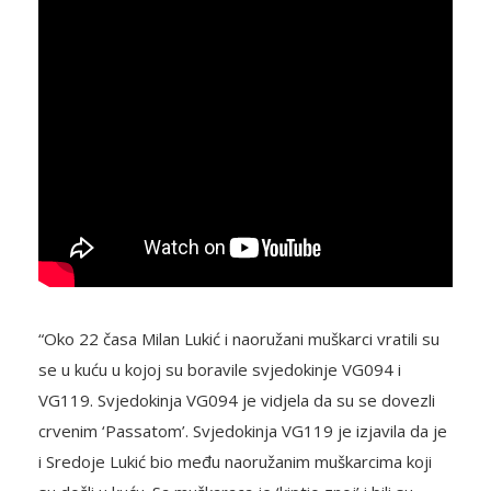
“Oko 22 časa Milan Lukić i naoružani muškarci vratili su
se u kuću u kojoj su boravile svjedokinje VG094 i
VG119. Svjedokinja VG094 je vidjela da su se dovezli
crvenim ‘Passatom’. Svjedokinja VG119 je izjavila da je
i Sredoje Lukić bio među naoružanim muškarcima koji