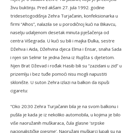
živu buktinju. Pred akšam 27. jula 1992. godine
tridesetogodišnja Zehra Turjačanin, konfeksionarka u
firmi “Alhos”, nalazila se u porodičnoj kući na Bikavcu,
naselju udaljenom desetak minuta pješačenja od
centra Višegrada. U kući su bili i majka Đulka, sestre
Džehva i Aida, Džehvina djeca Elma i Ensar, snaha Sada
i njen sin Selmir te jedna žena iz Rujišta s djetetom.
Njen Brat Dževad i rođak Hasib bili su “zazidani u zid” u
prizemlju i bez tuđe pomoći nisu mogli napustiti
sklonište. U suton Zehra izlazi na balkon da ispuši
cigaretu:
“Oko 20:30 Zehra Turjačanin bila je na svom balkonu i
pušila je kada je iz nekoliko automobila, u kojima je bilo
više naoružanih muškaraca, čula glasne ‘srpske
nacionalističke pjesme’. Naoružani muškarci lupali su na