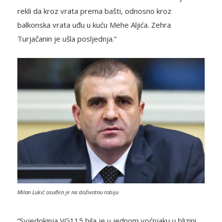
rekli da kroz vrata prema bašti, odnosno kroz
balkonska vrata uđu u kuću Mehe Aljića. Zehra
Turjačanin je ušla posljednja.”
Milan Lukić osuđen je na doživotnu robiju
“Svjedokinja VG115 bila je u jednom voćnjaku u blizini