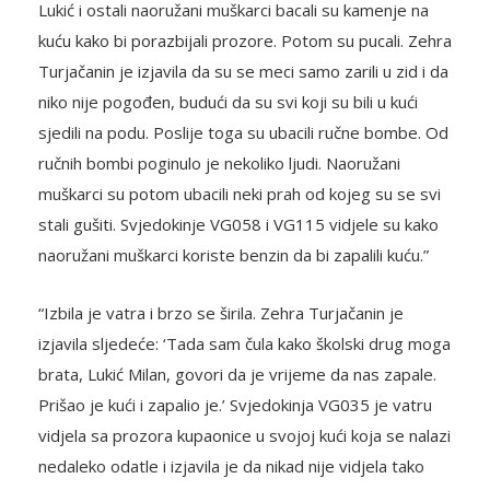
Lukić i ostali naoružani muškarci bacali su kamenje na
kuću kako bi porazbijali prozore. Potom su pucali. Zehra
Turjačanin je izjavila da su se meci samo zarili u zid i da
niko nije pogođen, budući da su svi koji su bili u kući
sjedili na podu. Poslije toga su ubacili ručne bombe. Od
ručnih bombi poginulo je nekoliko ljudi. Naoružani
muškarci su potom ubacili neki prah od kojeg su se svi
stali gušiti. Svjedokinje VG058 i VG115 vidjele su kako
naoružani muškarci koriste benzin da bi zapalili kuću.”
“Izbila je vatra i brzo se širila. Zehra Turjačanin je
izjavila sljedeće: ‘Tada sam čula kako školski drug moga
brata, Lukić Milan, govori da je vrijeme da nas zapale.
Prišao je kući i zapalio je.’ Svjedokinja VG035 je vatru
vidjela sa prozora kupaonice u svojoj kući koja se nalazi
nedaleko odatle i izjavila je da nikad nije vidjela tako