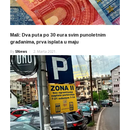
Mali: Dva puta po 30 eura svim punoletnim
građanima, prva isplata u maju
By
SNews
2. Marta 2021.