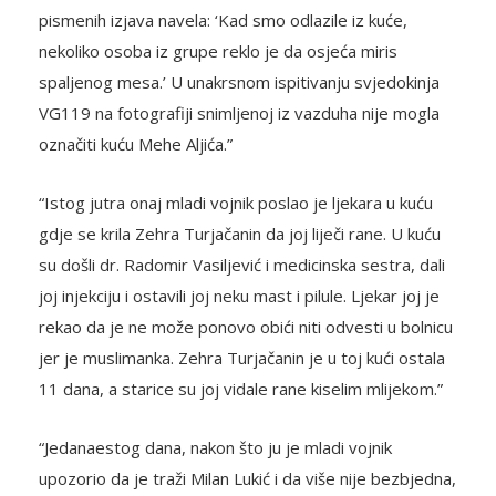
pismenih izjava navela: ‘Kad smo odlazile iz kuće,
nekoliko osoba iz grupe reklo je da osjeća miris
spaljenog mesa.’ U unakrsnom ispitivanju svjedokinja
VG119 na fotografiji snimljenoj iz vazduha nije mogla
označiti kuću Mehe Aljića.”
“Istog jutra onaj mladi vojnik poslao je ljekara u kuću
gdje se krila Zehra Turjačanin da joj liječi rane. U kuću
su došli dr. Radomir Vasiljević i medicinska sestra, dali
joj injekciju i ostavili joj neku mast i pilule. Ljekar joj je
rekao da je ne može ponovo obići niti odvesti u bolnicu
jer je muslimanka. Zehra Turjačanin je u toj kući ostala
11 dana, a starice su joj vidale rane kiselim mlijekom.”
“Jedanaestog dana, nakon što ju je mladi vojnik
upozorio da je traži Milan Lukić i da više nije bezbjedna,