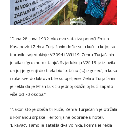
“Dana 28. juna 1992. oko dva sata iza ponoći Emina
Kasapović i Zehra Turjačanin došle su u kuću u kojoj su
boravile svjedokinje VG094 i VG119. Zehra Turjačanin
je bila u ‘groznom stanju’. Svjedokinja VG119 je izjavila
da joj je gornji dio tijela bio ‘totalno (…) izgoreo’, a kosa
i ruke sve do laktova bile su oprljene. Zehra Turjačanin
je rekla da je Milan Lukić u jednoj obližnjoj kući zapalio
više od 70 osoba.”
“Nakon što je obišla tri kuće, Zehra Turjačanin je otrčala
u komandu srpske Teritorijalne odbrane u hotelu
‘Bikavac’. Tamo je zatekla dva vojnika, kojima je rekla