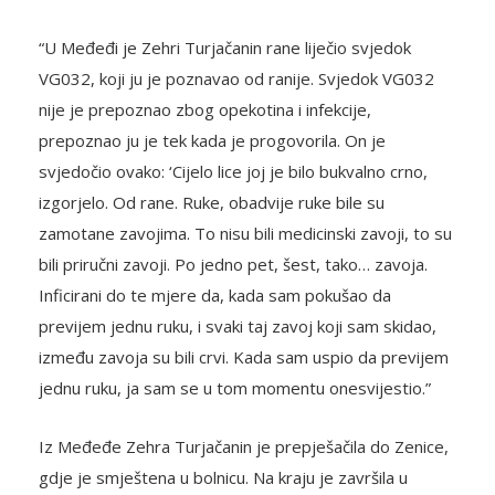
“U Međeđi je Zehri Turjačanin rane liječio svjedok
VG032, koji ju je poznavao od ranije. Svjedok VG032
nije je prepoznao zbog opekotina i infekcije,
prepoznao ju je tek kada je progovorila. On je
svjedočio ovako: ‘Cijelo lice joj je bilo bukvalno crno,
izgorjelo. Od rane. Ruke, obadvije ruke bile su
zamotane zavojima. To nisu bili medicinski zavoji, to su
bili priručni zavoji. Po jedno pet, šest, tako… zavoja.
Inficirani do te mjere da, kada sam pokušao da
previjem jednu ruku, i svaki taj zavoj koji sam skidao,
između zavoja su bili crvi. Kada sam uspio da previjem
jednu ruku, ja sam se u tom momentu onesvijestio.”
Iz Međeđe Zehra Turjačanin je prepješačila do Zenice,
gdje je smještena u bolnicu. Na kraju je završila u