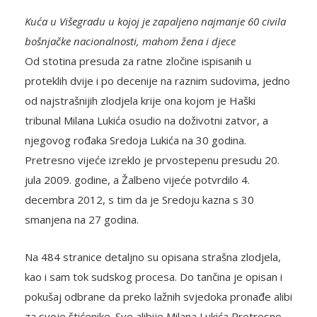
Kuća u Višegradu u kojoj je zapaljeno najmanje 60 civila
bošnjačke nacionalnosti, mahom žena i djece
Od stotina presuda za ratne zločine ispisanih u
proteklih dvije i po decenije na raznim sudovima, jedno
od najstrašnijih zlodjela krije ona kojom je Haški
tribunal Milana Lukića osudio na doživotni zatvor, a
njegovog rođaka Sredoja Lukića na 30 godina.
Pretresno vijeće izreklo je prvostepenu presudu 20.
jula 2009. godine, a Žalbeno vijeće potvrdilo 4.
decembra 2012, s tim da je Sredoju kazna s 30
smanjena na 27 godina.
Na 484 stranice detaljno su opisana strašna zlodjela,
kao i sam tok sudskog procesa. Do tančina je opisan i
pokušaj odbrane da preko lažnih svjedoka pronađe alibi
za svoje štićenike. Sve alibije Milana Lukića Pretresno