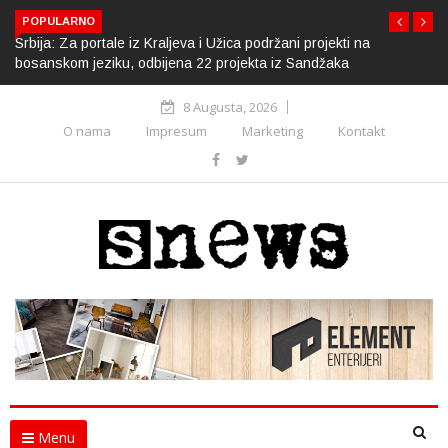
POPULARNO
Srbija: Za portale iz Kraljeva i Užica podržani projekti na
bosanskom jeziku, odbijena 22 projekta iz Sandžaka
8 Augusta, 2026
O nama
Impresum
Marketing
Kontakt
Menu