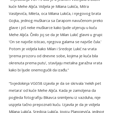
kuće Mehe Aljića. Vidjela je Milana Lukića, Mitra
Vasiljevića, Mileta, oca Milana Lukića, i njegovog brata
Gojka, jednog muškarca sa čarapom navučenom preko
glave i još neke muškarce kako ljude utjeruju u kuću
Mehe Aljića. Činilo joj se da je Milan Lukić glavni u grupi:
‘On se najviše isticao, njegova galama se najviše čula.’
Potom je vidjela kako Milan i Sredoje Lukić na vrata
‘prema prozoru od dnevne sobe, kojima je kuća bila
okrenuta prema putu’, stavljaju metalna garažna vrata
kako bi ljude onemogućili da izađu.”
“Svjedokinja VG058 izjavila je da se skrivala ‘nekih pet
metara’ od kuće Mehe Aljića. Kada je zamoljena da
pogleda fotografiju Bikavca snimljenu iz vazduha, nije
uspjela tačno prepoznati kuću. Izjavila je da je vidjela
Milana Lukića, Sredoja Lukića, Jovicu Planojevića, jednog