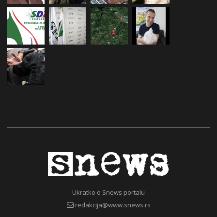
Ukratko o Snews portalu
redakcija@www.snews.rs