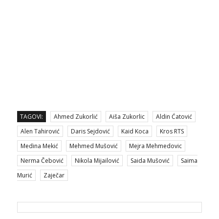
TAGOVI:
Ahmed Zukorlić
Aiša Zukorlic
Aldin Ćatović
Alen Tahirović
Daris Sejdović
Kaid Koca
Kros RTS
Medina Mekić
Mehmed Mušović
Mejra Mehmedovic
Nerma Čebović
Nikola Mijailović
Saida Mušović
Saima
Murić
Zaječar