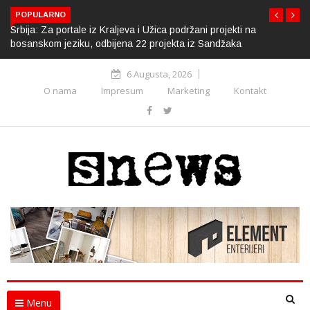
POPULARNO
Srbija: Za portale iz Kraljeva i Užica podržani projekti na
bosanskom jeziku, odbijena 22 projekta iz Sandžaka
6 Augusta, 2026
O nama
Impresum
Marketing
Kontakt
Menu