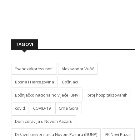
TAGOVI
"sandzakpress.net"
Aleksandar Vučić
Bosna i Hercegovina
Bošnjaci
Bošnjačko nacionalno vijeće (BNV)
broj hospitalizovanih
covid
COVID-19
Crna Gora
Dom zdravlja u Novom Pazaru
Državni univerzitet u Novom Pazaru (DUNP)
FK Novi Pazar