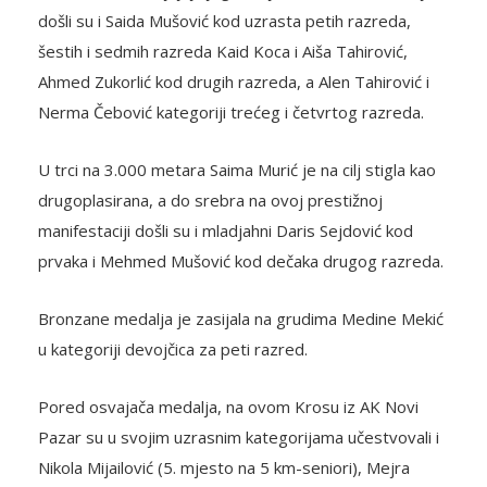
došli su i Saida Mušović kod uzrasta petih razreda,
šestih i sedmih razreda Kaid Koca i Aiša Tahirović,
Ahmed Zukorlić kod drugih razreda, a Alen Tahirović i
Nerma Čebović kategoriji trećeg i četvrtog razreda.
U trci na 3.000 metara Saima Murić je na cilj stigla kao
drugoplasirana, a do srebra na ovoj prestižnoj
manifestaciji došli su i mladjahni Daris Sejdović kod
prvaka i Mehmed Mušović kod dečaka drugog razreda.
Bronzane medalja je zasijala na grudima Medine Mekić
u kategoriji devojčica za peti razred.
Pored osvajača medalja, na ovom Krosu iz AK Novi
Pazar su u svojim uzrasnim kategorijama učestvovali i
Nikola Mijailović (5. mjesto na 5 km-seniori), Mejra