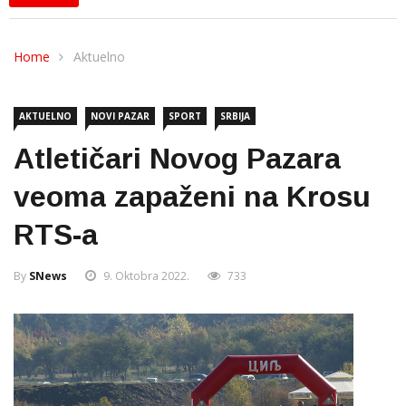
Home
Aktuelno
AKTUELNO
NOVI PAZAR
SPORT
SRBIJA
Atletičari Novog Pazara
veoma zapaženi na Krosu
RTS-a
By
SNews
9. Oktobra 2022.
733