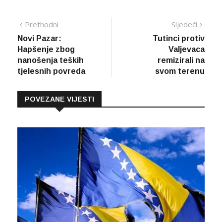
Navigacija
Prethodna
Sljed
Prethodni
Sljedeći
vijest
vijes
Novi Pazar:
Tutinci protiv
članaka
Hapšenje zbog
Valjevaca
nanošenja teških
remizirali na
tjelesnih povreda
svom terenu
POVEZANE VIJESTI