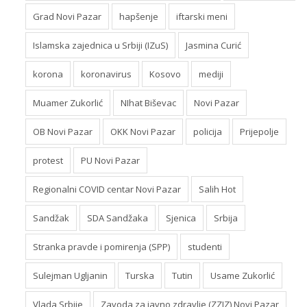
Grad Novi Pazar
hapšenje
iftarski meni
Islamska zajednica u Srbiji (IZuS)
Jasmina Curić
korona
koronavirus
Kosovo
mediji
Muamer Zukorlić
NIhat Biševac
Novi Pazar
OB Novi Pazar
OKK Novi Pazar
policija
Prijepolje
protest
PU Novi Pazar
Regionalni COVID centar Novi Pazar
Salih Hot
Sandžak
SDA Sandžaka
Sjenica
Srbija
Stranka pravde i pomirenja (SPP)
studenti
Sulejman Ugljanin
Turska
Tutin
Usame Zukorlić
Vlada Srbije
Zavoda za javno zdravlje (ZZJZ) Novi Pazar