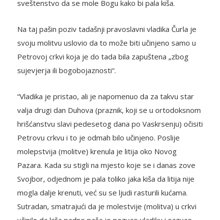
sveštenstvo da se mole Bogu kako bi pala kiša.
Na taj pašin poziv tadašnji pravoslavni vladika Čurla je
svoju molitvu uslovio da to može biti učinjeno samo u
Petrovoj crkvi koja je do tada bila zapuštena „zbog
sujevjerja ili bogobojaznosti“.
“Vladika je pristao, ali je napomenuo da za takvu star
valja drugi dan Duhova (praznik, koji se u ortodoksnom
hrišćanstvu slavi pedesetog dana po Vaskrsenju) očisiti
Petrovu crkvu i to je odmah bilo učinjeno. Poslije
molepstvija (molitve) krenula je litija oko Novog
Pazara. Kada su stigli na mjesto koje se i danas zove
Svojbor, odjednom je pala toliko jaka kiša da litija nije
mogla dalje krenuti, već su se ljudi rasturili kućama.
Sutradan, smatrajući da je molestvije (molitva) u crkvi
učinilo da kiša padne paša je pozvao vladiku i sazvao