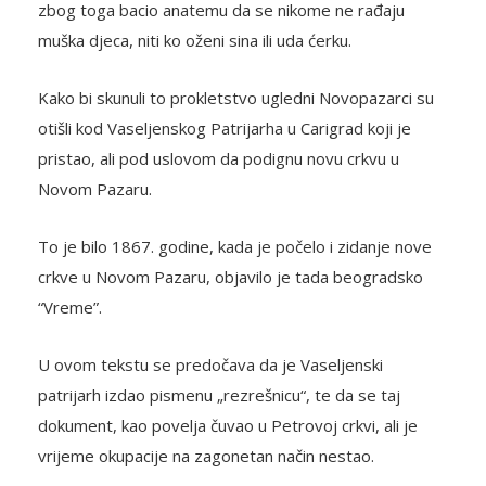
zbog toga bacio anatemu da se nikome ne rađaju
muška djeca, niti ko oženi sina ili uda ćerku.
Kako bi skunuli to prokletstvo ugledni Novopazarci su
otišli kod Vaseljenskog Patrijarha u Carigrad koji je
pristao, ali pod uslovom da podignu novu crkvu u
Novom Pazaru.
To je bilo 1867. godine, kada je počelo i zidanje nove
crkve u Novom Pazaru, objavilo je tada beogradsko
“Vreme”.
U ovom tekstu se predočava da je Vaseljenski
patrijarh izdao pismenu „rezrešnicu“, te da se taj
dokument, kao povelja čuvao u Petrovoj crkvi, ali je
vrijeme okupacije na zagonetan način nestao.