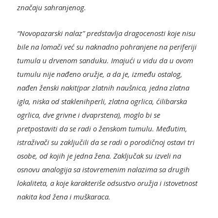
značaju sahranjenog.
“Novopazarski nalaz” predstavlja dragocenosti koje nisu
bile na lomači već su naknadno pohranjene na periferiji
tumula u drvenom sanduku. Imajući u vidu da u ovom
tumulu nije nađeno oružje, a da je, između ostalog,
nađen ženski nakit(par zlatnih naušnica, jedna zlatna
igla, niska od staklenihperli, zlatna ogrlica, ćilibarska
ogrlica, dve grivne i dvaprstena), moglo bi se
pretpostaviti da se radi o ženskom tumulu. Međutim,
istraživači su zaključili da se radi o porodičnoj ostavi tri
osobe, od kojih je jedna žena. Zaključak su izveli na
osnovu analogija sa istovremenim nalazima sa drugih
lokaliteta, a koje karakteriše odsustvo oružja i istovetnost
nakita kod žena i muškaraca.