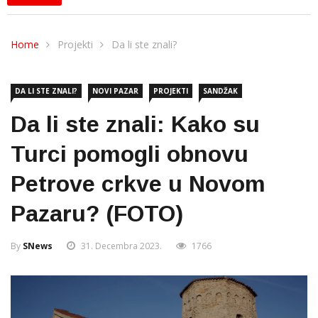
Home
Projekti
Da li ste znali?
DA LI STE ZNALI?
NOVI PAZAR
PROJEKTI
SANDŽAK
Da li ste znali: Kako su
Turci pomogli obnovu
Petrove crkve u Novom
Pazaru? (FOTO)
By
SNews
31. Decembra 2023.
1766