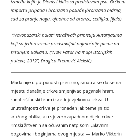
između kojih je Dionis i kiliks sa predstavom psa. Grčkom
importu pripada i bronzano posuđe (bronzana hidrija,
sud za pranje nogu, ojnohoe od bronze, cediljka, fijala)
“Novopazarski nalaz” istraživači pripisuju Autarijatima,
koji su jedno vreme predstavljali najmoćnije pleme na
srednjem Balkanu. (“Novi Pazar na mapi istorijskih
puteva, 2012”, Dragica Premović Aleksić)
Mada nije u potpunosti precizno, smatra se da se na
mjestu današnje crkve smjenjivao paganski hram,
ranohrišćanski hram i srednjevjekovna crkva. U
unutrašnjosti crkve je pronađen jak temeljni zid
kružnog oblika, a u sjeverozapadnom dijelu crkve
rimski žrtvenih sa očuvanim natpisom: „Slavnim
bogovima i boginjama ovog mjesta — Marko Viktorin