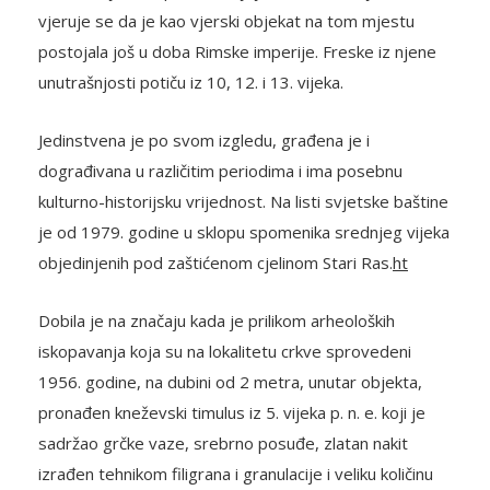
vjeruje se da je kao vjerski objekat na tom mjestu
postojala još u doba Rimske imperije. Freske iz njene
unutrašnjosti potiču iz 10, 12. i 13. vijeka.
Jedinstvena je po svom izgledu, građena je i
dograđivana u različitim periodima i ima posebnu
kulturno-historijsku vrijednost. Na listi svjetske baštine
je od 1979. godine u sklopu spomenika srednjeg vijeka
objedinjenih pod zaštićenom cjelinom Stari Ras.
ht
Dobila je na značaju kada je prilikom arheoloških
iskopavanja koja su na lokalitetu crkve sprovedeni
1956. godine, na dubini od 2 metra, unutar objekta,
pronađen kneževski timulus iz 5. vijeka p. n. e. koji je
sadržao grčke vaze, srebrno posuđe, zlatan nakit
izrađen tehnikom filigrana i granulacije i veliku količinu