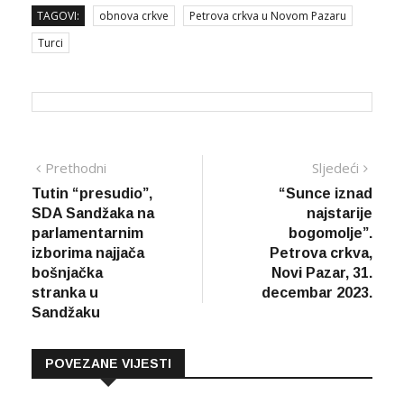
TAGOVI:
obnova crkve
Petrova crkva u Novom Pazaru
Turci
Navigacija
Prethodna
Sljed
Prethodni
Sljedeći
vijest
vijes
Tutin “presudio”,
“Sunce iznad
članaka
SDA Sandžaka na
najstarije
parlamentarnim
bogomolje”.
izborima najjača
Petrova crkva,
bošnjačka
Novi Pazar, 31.
stranka u
decembar 2023.
Sandžaku
POVEZANE VIJESTI