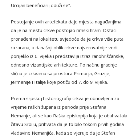
Urcijan beneficiarij oduži se“.
Postojanje ovih artefekata daje mjesta nagađanjima
da je na mestu crkve postojao rimski hram. Ostaci
pronađeni na lokalitetu svjedoče da je crkva više puta
razarana, a današnji oblik crkve najverovatnije vodi
porijeklo iz 6. vijeka i predstavlja izraz ranohrišćanske,
odnosno vizantijske arhitekture. Po načinu gradnje
slična je crkvama sa prostora Primorja, Gruzije,
Jermenije i Italije koje potiču od 7. do 9. vijeka.
Prema srpskoj historiografiji crkva je obnovljena za
vrijeme raških župana iz perioda prije Stefana
Nemanje, ali se kao Raška episkopija koja je obuhvatala
čitavu Srbiju, prihvata da je to bilo tokom prvih godina
vladavine Nemanjića, kada se vjeruje da je Stefan