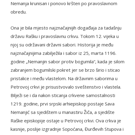
Nemanja krunisan i ponovo kršten po pravoslavnom
obredu.
Ona je bila mjesto najznačajnijih događaja za tadašnju
državu Rašku i pravoslavnu crkvu. Tokom 12. vijeka u
njoj su održavani državni sabori. Historija je među
najznačajnijima zabilježila i sabor iz 25, marta 1196.
godine „Nemanjin sabor protiv bogumila“, kada je silom
zabranjem bogumilski pokret jer se brzo širio i sticao
pristalice i među vlastelom. Na državnim saborima u
Petrovoj crkvi je prisustvovalo sveštenstvo i vlastela.
Bilježi se i da nakon sticanja crkvene samostalnosti
1219. godine, prvi srpski arhiepiskop postaje Sava
Nemanjić sa sjedištem u manastiru Žiča, a sjedište
Raške episkopije ostaje u Petrovoj crkvi. Ova crkva je
kasnije, poslije izgradnje Sopoćana, Đurđevih Stupova i