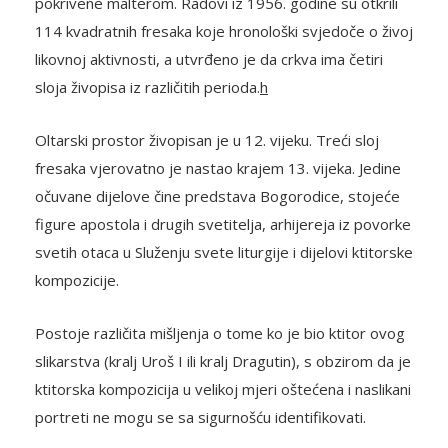
pokrivene malterom. Radovi iz 1956. godine su otkrili
114 kvadratnih fresaka koje hronološki svjedoče o živoj
likovnoj aktivnosti, a utvrđeno je da crkva ima četiri
sloja živopisa iz različitih perioda.
h
Oltarski prostor živopisan je u 12. vijeku. Treći sloj
fresaka vjerovatno je nastao krajem 13. vijeka. Jedine
očuvane dijelove čine predstava Bogorodice, stojeće
figure apostola i drugih svetitelja, arhijereja iz povorke
svetih otaca u Služenju svete liturgije i dijelovi ktitorske
kompozicije.
Postoje različita mišljenja o tome ko je bio ktitor ovog
slikarstva (kralj Uroš I ili kralj Dragutin), s obzirom da je
ktitorska kompozicija u velikoj mjeri oštećena i naslikani
portreti ne mogu se sa sigurnošću identifikovati.