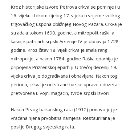
Kroz historijske izvore Petrova crkva se pominje i u
16. vijeku i tokom cijelog 17. vijeka u vrijeme velikog
trgovačkog uspona obližnjeg Novog Pazara. Crkva je
stradala tokom 1690. godine, a mitropolit raški, a
kasnije patrijarh srpski Arsenije IV je obnavlja 1728.
godine. Kroz čitav 18. vijek crkva je imala rang
mitropolije, a nakon 1784. godine Raška eparhija je
pripojena Prizrenskoj eparhiji. U trećoj deceniji 19.
vijeka crkva je dograđivana i obnavljana. Nakon tog
perioda, crkva je od strane turske uprave oduzeta i
pretvorena u vojni magacin, tvrde srpski izvori.
Nakon Prvog balkanskog rata (1912) ponovo joj je
vraćena njena prvobitna namjena. Restaurirana je
poslije Drugog svjetskog rata.