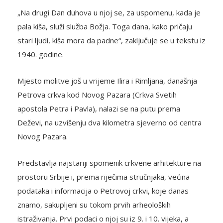
„Na drugi Dan duhova u njoj se, za uspomenu, kada je
pala kiša, služi služba Božja. Toga dana, kako pričaju
stari ljudi, kiša mora da padne“, zaključuje se u tekstu iz
1940. godine.
Mjesto molitve još u vrijeme Ilira i Rimljana, današnja
Petrova crkva kod Novog Pazara (Crkva Svetih
apostola Petra i Pavla), nalazi se na putu prema
Deževi, na uzvišenju dva kilometra sjeverno od centra
Novog Pazara.
Predstavlja najstariji spomenik crkvene arhitekture na
prostoru Srbije i, prema riječima stručnjaka, većina
podataka i informacija o Petrovoj crkvi, koje danas
znamo, sakupljeni su tokom prvih arheoloških
istraživanja. Prvi podaci o njoj su iz 9. i 10. vijeka, a