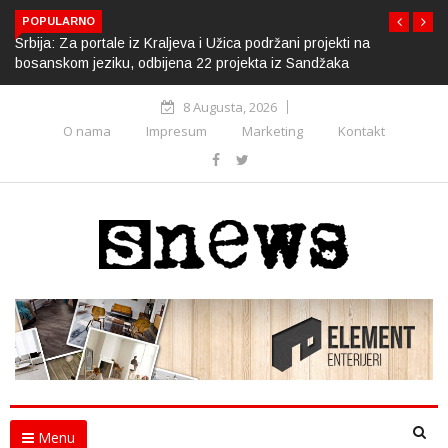
POPULARNO
Srbija: Za portale iz Kraljeva i Užica podržani projekti na
bosanskom jeziku, odbijena 22 projekta iz Sandžaka
8 Augusta, 2026
O nama
Impresum
Marketing
Kontakt
Menu