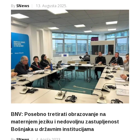
By
SNews
13. Augusta 2025.
BNV: Posebno tretirati obrazovanje na
maternjem jeziku i nedovoljnu zastupljenost
Bošnjaka u državnim institucijama
By
SNews
4. Aprila 2023.