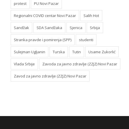
protest
PU Novi Pazar
Regionalni COVID centar Novi Pazar
Salih Hot
Sandžak
SDA Sandžaka
Sjenica
Srbija
Stranka pravde i pomirenja (SPP)
studenti
Sulejman Ugljanin
Turska
Tutin
Usame Zukorlić
Vlada Srbije
Zavoda za javno zdravlje (ZZJZ) Novi Pazar
Zavod za javno zdravlje (ZZJZ) Novi Pazar