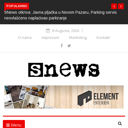
POPULARNO
SNews otkriva: Javna pljačka u Novom Pazaru, Parking servis
neovlašćeno naplaćivao parkiranje
8 Augusta, 2026
O nama
Impresum
Marketing
Kontakt
Menu