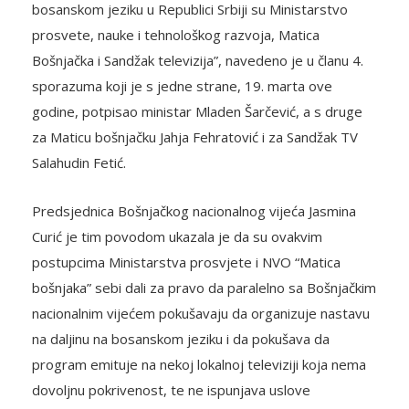
bosanskom jeziku u Republici Srbiji su Ministarstvo
prosvete, nauke i tehnološkog razvoja, Matica
Bošnjačka i Sandžak televizija”, navedeno je u članu 4.
sporazuma koji je s jedne strane, 19. marta ove
godine, potpisao ministar Mladen Šarčević, a s druge
za Maticu bošnjačku Jahja Fehratović i za Sandžak TV
Salahudin Fetić.
Predsjednica Bošnjačkog nacionalnog vijeća Jasmina
Curić je tim povodom ukazala je da su ovakvim
postupcima Ministarstva prosvjete i NVO “Matica
bošnjaka” sebi dali za pravo da paralelno sa Bošnjačkim
nacionalnim vijećem pokušavaju da organizuje nastavu
na daljinu na bosanskom jeziku i da pokušava da
program emituje na nekoj lokalnoj televiziji koja nema
dovoljnu pokrivenost, te ne ispunjava uslove