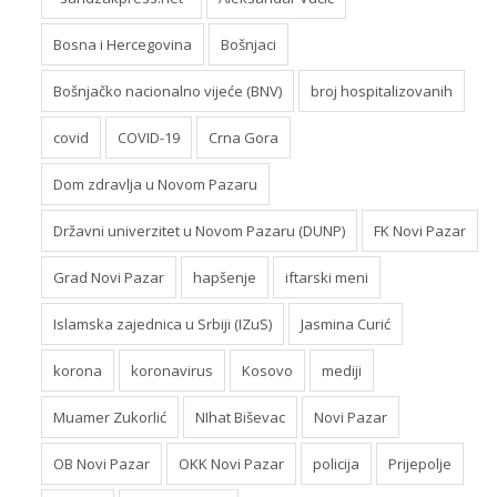
Bosna i Hercegovina
Bošnjaci
Bošnjačko nacionalno vijeće (BNV)
broj hospitalizovanih
covid
COVID-19
Crna Gora
Dom zdravlja u Novom Pazaru
Državni univerzitet u Novom Pazaru (DUNP)
FK Novi Pazar
Grad Novi Pazar
hapšenje
iftarski meni
Islamska zajednica u Srbiji (IZuS)
Jasmina Curić
korona
koronavirus
Kosovo
mediji
Muamer Zukorlić
NIhat Biševac
Novi Pazar
OB Novi Pazar
OKK Novi Pazar
policija
Prijepolje