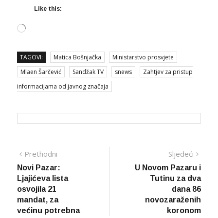
Like this:
Loading…
TAGOVI:
Matica Bošnjačka
Ministarstvo prosvjete
Mlaen Šarčević
Sandžak TV
snews
Zahtjev za pristup
informacijama od javnog značaja
Navigacija
Prethodna
Sljed
Prethodni
Sljedeći
vijest
vijes
Novi Pazar:
U Novom Pazaru i
članaka
Ljajićeva lista
Tutinu za dva
osvojila 21
dana 86
mandat, za
novozaraženih
većinu potrebna
koronom