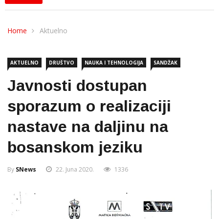
Home
Aktuelno
AKTUELNO
DRUŠTVO
NAUKA I TEHNOLOGIJA
SANDŽAK
Javnosti dostupan
sporazum o realizaciji
nastave na daljinu na
bosanskom jeziku
By
SNews
22. Juna 2020.
1336