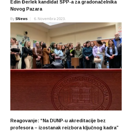
Edin Đerlek kandidat SPP-a za gradonačelnika
Novog Pazara
By
SNews
6. Novembra 2023.
Reagovanje: “Na DUNP-u akreditacije bez
profesora – izostanak reizbora ključnog kadra”