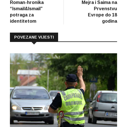
vijest
vijes
Roman-hronika
Mejra i Saima na
članaka
“Ismail&Ismail”
Prvenstvu
potraga za
Evrope do 18
identitetom
godina
POVEZANE VIJESTI