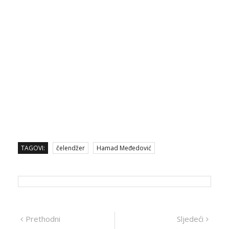
TAGOVI:
čelendžer
Hamad Međedović
Navigacija
Prethodna
Sljed
Prethodni
Sljedeći