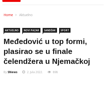
Home
Aktuelno
AKTUELNO
NOVI PAZAR
SANDŽAK
SPORT
Međedović u top formi,
plasirao se u finale
čelendžera u Njemačkoj
By
SNews
2. Jula 2022.
898