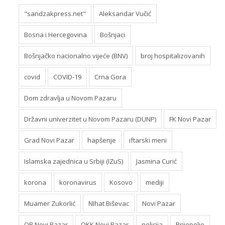
"sandzakpress.net"
Aleksandar Vučić
Bosna i Hercegovina
Bošnjaci
Bošnjačko nacionalno vijeće (BNV)
broj hospitalizovanih
covid
COVID-19
Crna Gora
Dom zdravlja u Novom Pazaru
Državni univerzitet u Novom Pazaru (DUNP)
FK Novi Pazar
Grad Novi Pazar
hapšenje
iftarski meni
Islamska zajednica u Srbiji (IZuS)
Jasmina Curić
korona
koronavirus
Kosovo
mediji
Muamer Zukorlić
NIhat Biševac
Novi Pazar
OB Novi Pazar
OKK Novi Pazar
policija
Prijepolje