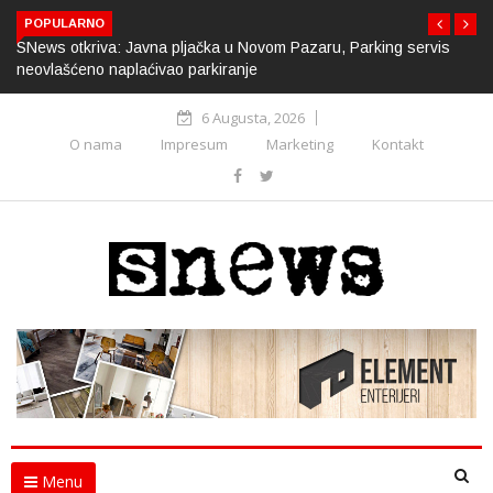
POPULARNO
SNews otkriva: Javna pljačka u Novom Pazaru, Parking servis
neovlašćeno naplaćivao parkiranje
6 Augusta, 2026
O nama
Impresum
Marketing
Kontakt
Menu