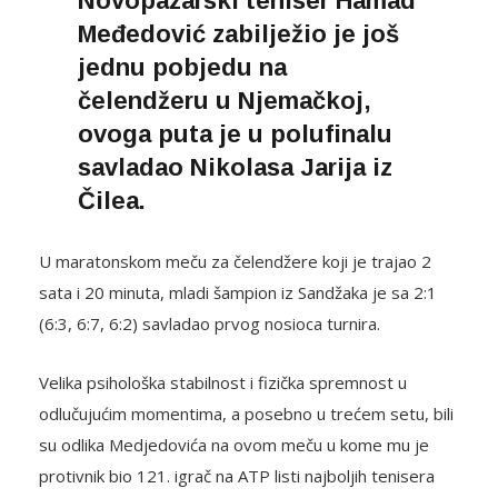
Novopazarski teniser Hamad
Međedović zabilježio je još
jednu pobjedu na
čelendžeru u Njemačkoj,
ovoga puta je u polufinalu
savladao Nikolasa Jarija iz
Čilea.
U maratonskom meču za čelendžere koji je trajao 2
sata i 20 minuta, mladi šampion iz Sandžaka je sa 2:1
(6:3, 6:7, 6:2) savladao prvog nosioca turnira.
Velika psihološka stabilnost i fizička spremnost u
odlučujućim momentima, a posebno u trećem setu, bili
su odlika Medjedovića na ovom meču u kome mu je
protivnik bio 121. igrač na ATP listi najboljih tenisera