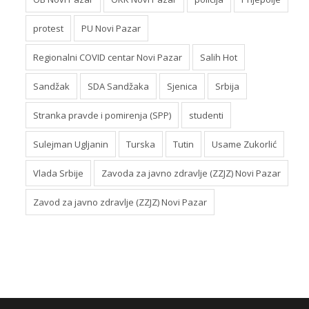
protest
PU Novi Pazar
Regionalni COVID centar Novi Pazar
Salih Hot
Sandžak
SDA Sandžaka
Sjenica
Srbija
Stranka pravde i pomirenja (SPP)
studenti
Sulejman Ugljanin
Turska
Tutin
Usame Zukorlić
Vlada Srbije
Zavoda za javno zdravlje (ZZJZ) Novi Pazar
Zavod za javno zdravlje (ZZJZ) Novi Pazar