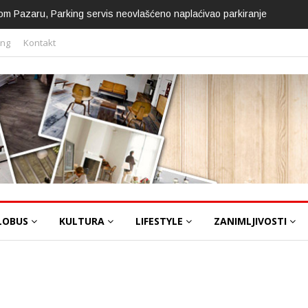
om Pazaru, Parking servis neovlašćeno naplaćivao parkiranje
ing
Kontakt
LOBUS
KULTURA
LIFESTYLE
ZANIMLJIVOSTI