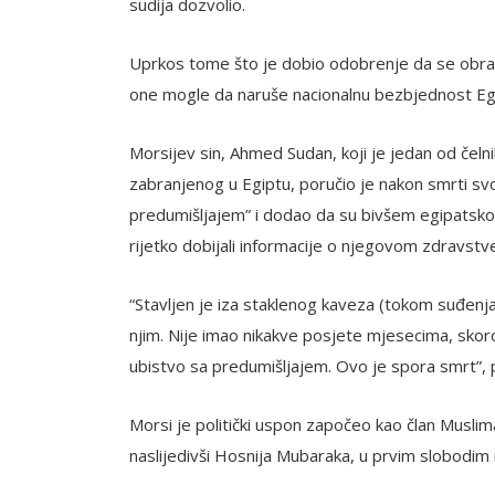
sudija dozvolio.
Uprkos tome što je dobio odobrenje da se obrati,
one mogle da naruše nacionalnu bezbjednost Eg
Morsijev sin, Ahmed Sudan, koji je jedan od če
zabranjenog u Egiptu, poručio je nakon smrti sv
predumišljajem” i dodao da su bivšem egipatskom
rijetko dobijali informacije o njegovom zdravst
“Stavljen je iza staklenog kaveza (tokom suđenja
njim. Nije imao nikakve posjete mjesecima, skoro 
ubistvo sa predumišljajem. Ovo je spora smrt”,
Morsi je politički uspon započeo kao član Muslim
naslijedivši Hosnija Mubaraka, u prvim slobodim 