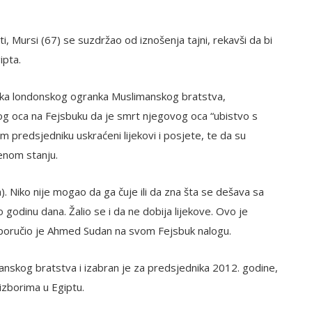
 Mursi (67) se suzdržao od iznošenja tajni, rekavši da bi
ipta.
lnika londonskog ogranka Muslimanskog bratstva,
og oca na Fejsbuku da je smrt njegovog oca “ubistvo s
 predsjedniku uskraćeni lijekovi i posjete, te da su
venom stanju.
). Niko nije mogao da ga čuje ili da zna šta se dešava sa
godinu dana. Žalio se i da ne dobija lijekove. Ovo je
 poručio je Ahmed Sudan na svom Fejsbuk nalogu.
anskog bratstva i izabran je za predsjednika 2012. godine,
izborima u Egiptu.