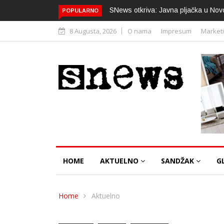
SNews otkriva: Javna pljačka u Nov
POPULARNO
8 Augusta, 2026
O nama
Impresum
Market
HOME
AKTUELNO
SANDŽAK
G
Home
Aktuelno