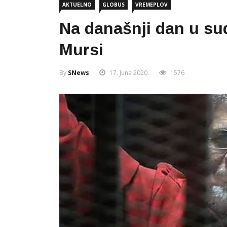
AKTUELNO
GLOBUS
VREMEPLOV
Na današnji dan u s
Mursi
By
SNews
17. Juna 2020.
1576