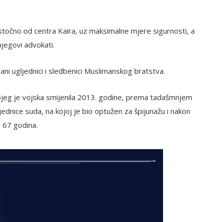
stočno od centra Kaira, uz maksimalne mjere sigurnosti, a
njegovi advokati.
ani ugljednici i sledbenici Muslimanskog bratstva.
jeg je vojska smijenila 2013. godine, prema tadašmnjem
jednice suda, na kojoj je bio optužen za špijunažu i nakon
o 67 godina.