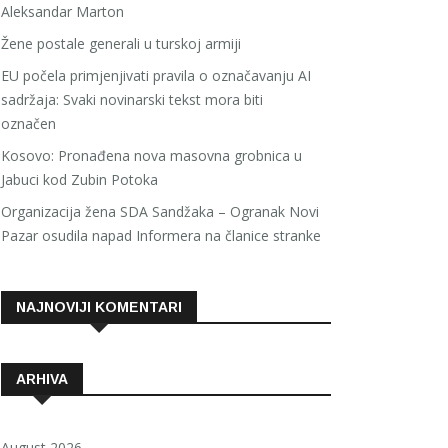
Aleksandar Marton
Žene postale generali u turskoj armiji
EU počela primjenjivati pravila o označavanju AI
sadržaja: Svaki novinarski tekst mora biti
označen
Kosovo: Pronađena nova masovna grobnica u
Jabuci kod Zubin Potoka
Organizacija žena SDA Sandžaka – Ogranak Novi
Pazar osudila napad Informera na članice stranke
NAJNOVIJI KOMENTARI
ARHIVA
August 2026