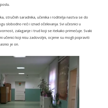
poslu.
ka, stručnih saradnika, učenika i roditelja nastva se do
u slobodno reći i iznad očekivanja. Svi učesnici u
nost, zalaganje i trud koji se itekako primećuje. Svaki
i učenici koji nisu zadovoljni, ocjene su mogli popraviti
snio je on.