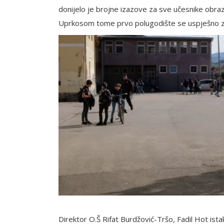
donijelo je brojne izazove za sve učesnike obr
Uprkosom tome prvo polugodište se uspješno zav
Direktor O.Š Rifat Burdžović-Tršo, Fadil Hot ista