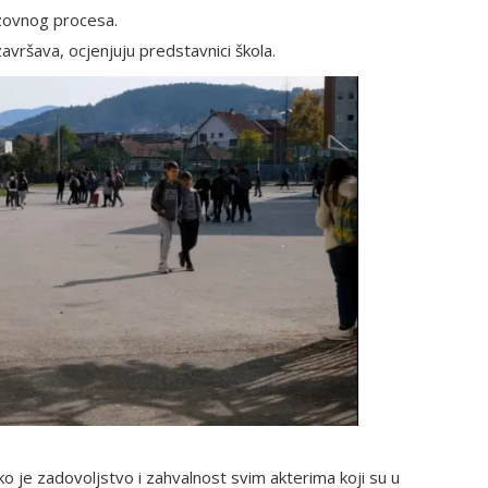
azovnog procesa.
ršava, ocjenjuju predstavnici škola.
ko je zadovoljstvo i zahvalnost svim akterima koji su u