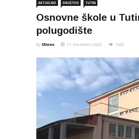
AKTUELNO
DRUŠTVO
TUTIN
Osnovne škole u Tuti
polugodište
By
SNews
17. Decembra 2020.
1632