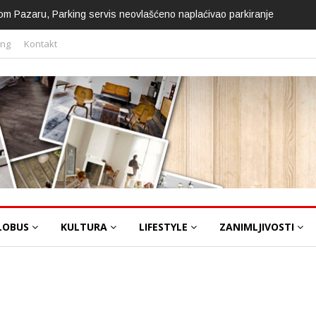
om Pazaru, Parking servis neovlašćeno naplaćivao parkiranje
ing
Kontakt
LOBUS
KULTURA
LIFESTYLE
ZANIMLJIVOSTI