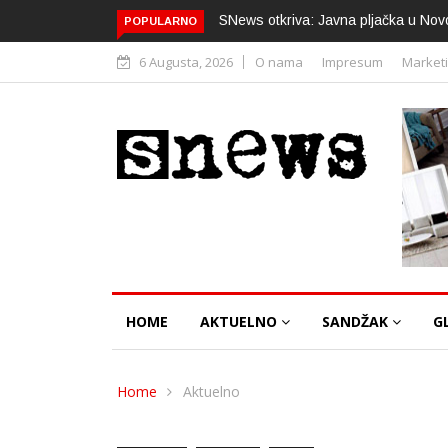
SNews otkriva: Javna pljačka u Nov
POPULARNO
6 Augusta, 2026
O nama
Impresum
Market
HOME
AKTUELNO
SANDŽAK
G
Home
Aktuelno