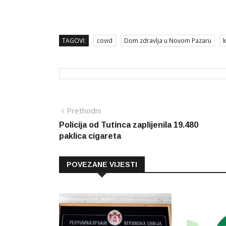
TAGOVI:
covid
Dom zdravlja u Novom Pazaru
Navigacija
Prethodna
Prethodni
vijest
Policija od Tutinca zaplijenila 19.480
članaka
paklica cigareta
POVEZANE VIJESTI