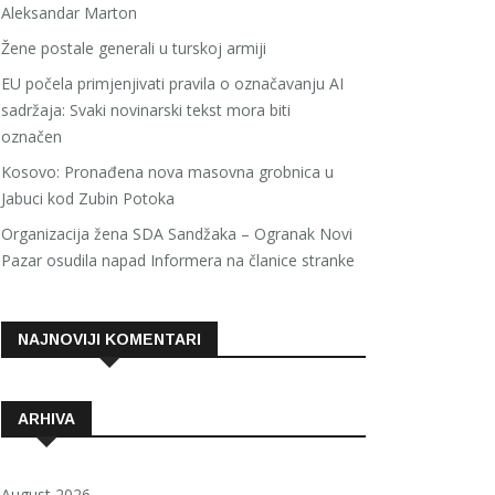
Aleksandar Marton
Žene postale generali u turskoj armiji
EU počela primjenjivati pravila o označavanju AI
sadržaja: Svaki novinarski tekst mora biti
označen
Kosovo: Pronađena nova masovna grobnica u
Jabuci kod Zubin Potoka
Organizacija žena SDA Sandžaka – Ogranak Novi
Pazar osudila napad Informera na članice stranke
NAJNOVIJI KOMENTARI
ARHIVA
August 2026