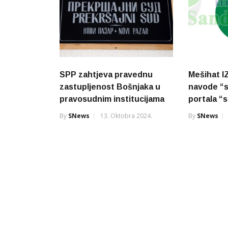
SPP zahtjeva pravednu
Mešihat 
zastupljenost Bošnjaka u
navode “s
pravosudnim institucijama
portala “
By
SNews
13. Oktobra 2024.
By
SNews