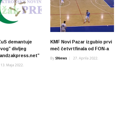
IZuS demantuje
KMF Novi Pazar izgubio prvi
vog” divljeg
meč četvrtfinala od FON-a
sandzakpress.net”
By
SNews
27. Aprila 2022.
13. Maja 2022.