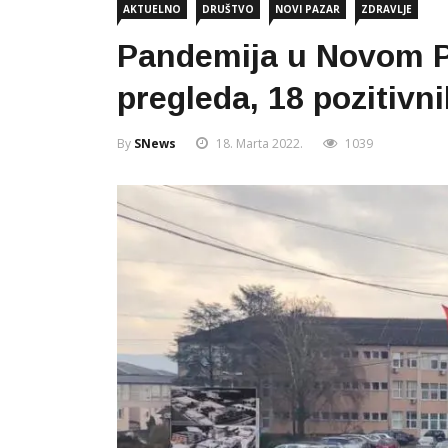
AKTUELNO
DRUŠTVO
NOVI PAZAR
ZDRAVLJE
Pandemija u Novom P
pregleda, 18 pozitivn
By
SNews
18. Marta 2022.
1039