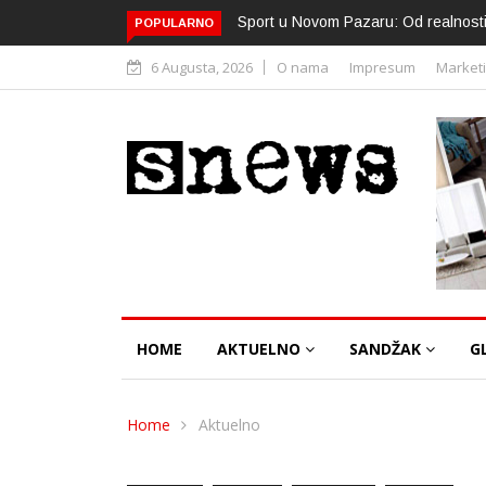
vom Pazaru: Od realnosti do izbora
Srbija 2022: Izbori u znaku pritisak
POPULARNO
ukrajinske krize i Kosova
6 Augusta, 2026
O nama
Impresum
Market
HOME
AKTUELNO
SANDŽAK
G
Home
Aktuelno