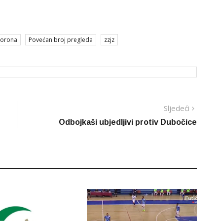
korona
Povećan broj pregleda
zzjz
Sljedeć
Sljedeći
vijest
Odbojkaši ubjedljivi protiv Dubočice