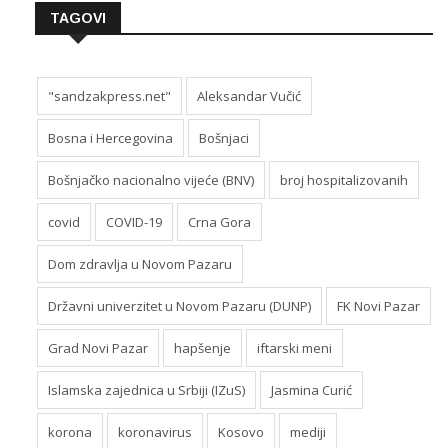
TAGOVI
"sandzakpress.net"
Aleksandar Vučić
Bosna i Hercegovina
Bošnjaci
Bošnjačko nacionalno vijeće (BNV)
broj hospitalizovanih
covid
COVID-19
Crna Gora
Dom zdravlja u Novom Pazaru
Državni univerzitet u Novom Pazaru (DUNP)
FK Novi Pazar
Grad Novi Pazar
hapšenje
iftarski meni
Islamska zajednica u Srbiji (IZuS)
Jasmina Curić
korona
koronavirus
Kosovo
mediji