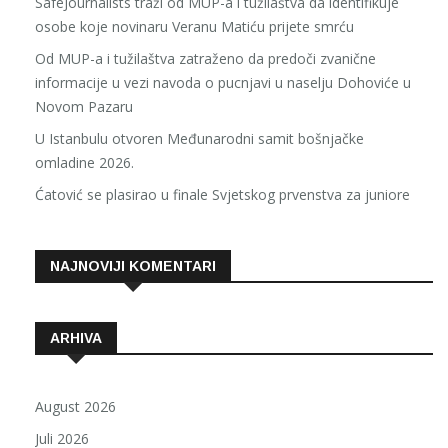
SafeJournalists traži od MUP-a i tužilaštva da identifikuje
osobe koje novinaru Veranu Matiću prijete smrću
Od MUP-a i tužilaštva zatraženo da predoči zvanične
informacije u vezi navoda o pucnjavi u naselju Dohoviće u
Novom Pazaru
U Istanbulu otvoren Međunarodni samit bošnjačke
omladine 2026.
Ćatović se plasirao u finale Svjetskog prvenstva za juniore
NAJNOVIJI KOMENTARI
ARHIVA
August 2026
Juli 2026