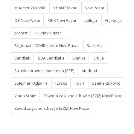
Muamer Zukorlić
NIhat Biševac
Novi Pazar
OB Novi Pazar
OKK Novi Pazar
policija
Prijepolje
protest
PU Novi Pazar
Regionalni COVID centar Novi Pazar
Salih Hot
Sandžak
SDA Sandžaka
Sjenica
Srbija
Stranka pravde i pomirenja (SPP)
studenti
Sulejman Ugljanin
Turska
Tutin
Usame Zukorlić
Vlada Srbije
Zavoda za javno zdravlje (ZZJZ) Novi Pazar
Zavod za javno zdravlje (ZZJZ) Novi Pazar