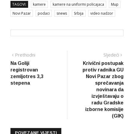
TAGOVI:
kamere
kamere na uniformi policajaca
Mup
Novi Pazar
podaci
snews
Srbija
video nadzor
Navigacija
Prethodna
Sljed
Prethodni
Sljedeći
vijest
vijes
Na Goliji
Krivični postupak
članaka
registrovan
protiv radnika GU
zemljotres 3,3
Novi Pazar zbog
stepena
sprečavanja
novinara da
izvještavaju o
radu Gradske
izborne komisije
(GIK)
POVEZANE VIJESTI