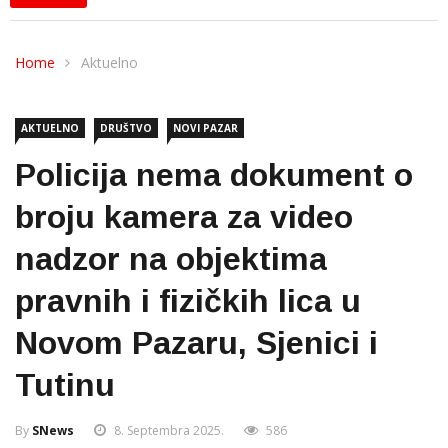
Home
Aktuelno
AKTUELNO
DRUŠTVO
NOVI PAZAR
Policija nema dokument o
broju kamera za video
nadzor na objektima
pravnih i fizičkih lica u
Novom Pazaru, Sjenici i
Tutinu
By
SNews
8. Septembra 2025.
586