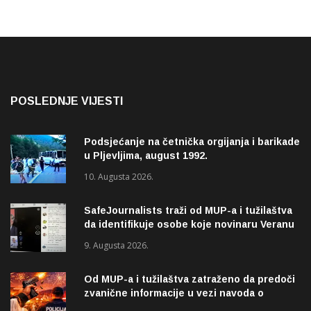
POSLEDNJE VIJESTI
Podsjećanje na četnička orgijanja i barikade
u Pljevljima, august 1992.
10. Augusta 2026.
SafeJournalists traži od MUP-a i tužilaštva
da identifikuje osobe koje novinaru Veranu
Matiću prijete smrću
9. Augusta 2026.
Od MUP-a i tužilaštva zatraženo da predoči
zvanične informacije u vezi navoda o
pucnjavi u naselju Dohoviće u Novom