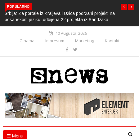
POPULARNO
Srbija: Za portale iz Kraljeva i Užica podržani projekti na
bosanskom jeziku, odbijena 22 projekta iz Sandžaka
10 Augusta, 2026
O nama
Impresum
Marketing
Kontakt
Menu