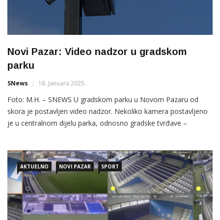
Novi Pazar: Video nadzor u gradskom
parku
SNews
18. Januara 2025.
Foto: M.H. – SNEWS U gradskom parku u Novom Pazaru od
skora je postavljen video nadzor. Nekoliko kamera postavljeno
je u centralnom dijelu parka, odnosno gradske tvrđave –
Bedema u Novom Pazaru. Kamere pokrivaju nekoliko pravaca i
prema ocjeni prolaznika posebno osiguravaju kretanje djece i
žena u večernjim satima. Gradski park u Novom Pazaru
AKTUELNO
NOVI PAZAR
SPORT
izgrađen […]