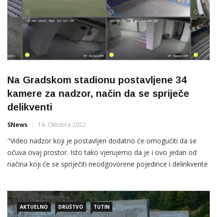
Na Gradskom stadionu postavljene 34
kamere za nadzor, način da se spriječe
delikventi
SNews
14. Oktobra 2022.
"Video nadzor koji je postavljen dodatno će omogućiti da se
očuva ovaj prostor. Isto tako vjerujemo da je i ovo jedan od
načina koji će se spriječiti neodgovorene pojedince i delinkvente
od bilo kakvog devastiranja i raznog huliganstva. Cijeli sistem je
odrađen na zahtkev MUP-a i komisije za intergitet i
bezbjednost, što znači i obavezno ustupanje snimaka ako bude
AKTUELNO
DRUŠTVO
TUTIN