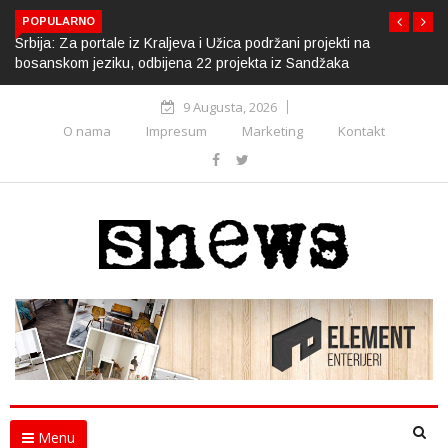
POPULARNO
Srbija: Za portale iz Kraljeva i Užica podržani projekti na
bosanskom jeziku, odbijena 22 projekta iz Sandžaka
9 Augusta, 2026
O nama
Impresum
Marketing
Kontakt
Menu