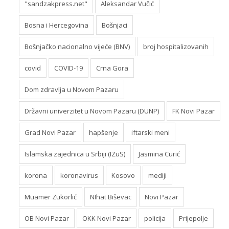
"sandzakpress.net"
Aleksandar Vučić
Bosna i Hercegovina
Bošnjaci
Bošnjačko nacionalno vijeće (BNV)
broj hospitalizovanih
covid
COVID-19
Crna Gora
Dom zdravlja u Novom Pazaru
Državni univerzitet u Novom Pazaru (DUNP)
FK Novi Pazar
Grad Novi Pazar
hapšenje
iftarski meni
Islamska zajednica u Srbiji (IZuS)
Jasmina Curić
korona
koronavirus
Kosovo
mediji
Muamer Zukorlić
NIhat Biševac
Novi Pazar
OB Novi Pazar
OKK Novi Pazar
policija
Prijepolje