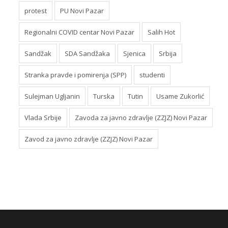
protest
PU Novi Pazar
Regionalni COVID centar Novi Pazar
Salih Hot
Sandžak
SDA Sandžaka
Sjenica
Srbija
Stranka pravde i pomirenja (SPP)
studenti
Sulejman Ugljanin
Turska
Tutin
Usame Zukorlić
Vlada Srbije
Zavoda za javno zdravlje (ZZJZ) Novi Pazar
Zavod za javno zdravlje (ZZJZ) Novi Pazar