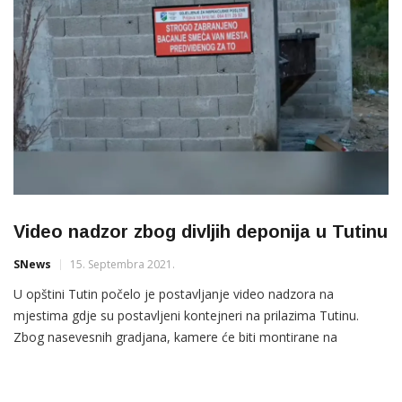
Video nadzor zbog divljih deponija u Tutinu
SNews
15. Septembra 2021.
U opštini Tutin počelo je postavljanje video nadzora na
mjestima gdje su postavljeni kontejneri na prilazima Tutinu.
Zbog nasevesnih gradjana, kamere će biti montirane na
mjestima na kojima se formiraju divlje deponije, a već je Video
nadzor postavljen u naselju Dubovo, saopšteno je iz Opštinske
uprave. “Video nadzor će dosta olakšati posao inspekcijskim