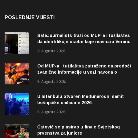
POSLEDNJE VIJESTI
SafeJournalists traži od MUP-a i tužilaštva
da identifikuje osobe koje novinaru Veranu
Matiću prijete smrću
9. Augusta 2026.
Od MUP-a i tužilaštva zatraženo da predoči
zvanične informacije u vezi navoda o
pucnjavi u naselju Dohoviće u Novom
8. Augusta 2026.
Pazaru
U Istanbulu otvoren Međunarodni samit
bošnjačke omladine 2026.
8. Augusta 2026.
Ćatović se plasirao u finale Svjetskog
prvenstva za juniore