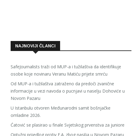
NAJNOVIJI ČLANCI
SafeJournalists traži od MUP-a i tužilaštva da identifikuje
osobe koje novinaru Veranu Matiću prijete smrću
Od MUP-a i tužilaštva zatraženo da predoči zvanične
informacije u vezi navoda o pucnjavi u naselju Dohoviće u
Novom Pazaru
U Istanbulu otvoren Međunarodni samit bošnjačke
omladine 2026.
Ćatović se plasirao u finale Svjetskog prvenstva za juniore
Optužni prijedlog protiv E.A. zbog nasilja u Novom Pazaru