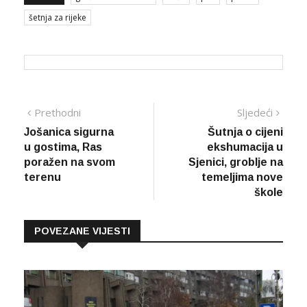
šetnja za rijeke
Navigacija
Prethodna
Sljed
Prethodni
Sljedeći
vijest
vijes
Jošanica sigurna
Šutnja o cijeni
članaka
u gostima, Ras
ekshumacija u
poražen na svom
Sjenici, groblje na
terenu
temeljima nove
škole
POVEZANE VIJESTI