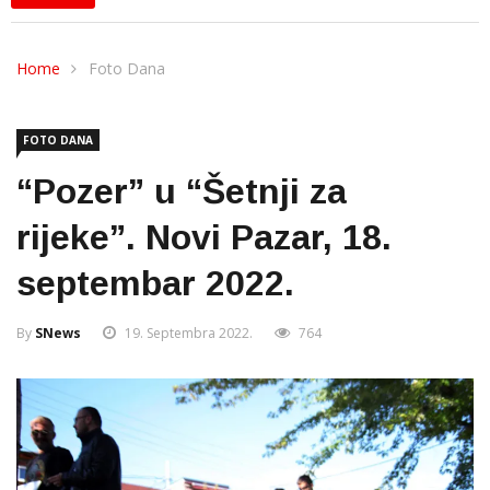
Home
Foto Dana
FOTO DANA
“Pozer” u “Šetnji za
rijeke”. Novi Pazar, 18.
septembar 2022.
By
SNews
19. Septembra 2022.
764