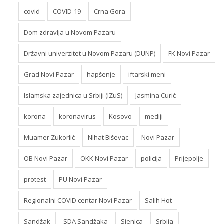
covid
COVID-19
Crna Gora
Dom zdravlja u Novom Pazaru
Državni univerzitet u Novom Pazaru (DUNP)
FK Novi Pazar
Grad Novi Pazar
hapšenje
iftarski meni
Islamska zajednica u Srbiji (IZuS)
Jasmina Curić
korona
koronavirus
Kosovo
mediji
Muamer Zukorlić
NIhat Biševac
Novi Pazar
OB Novi Pazar
OKK Novi Pazar
policija
Prijepolje
protest
PU Novi Pazar
Regionalni COVID centar Novi Pazar
Salih Hot
Sandžak
SDA Sandžaka
Sjenica
Srbija