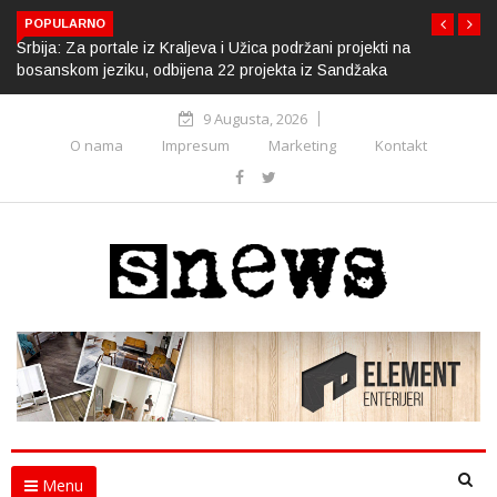
POPULARNO
Srbija: Za portale iz Kraljeva i Užica podržani projekti na
bosanskom jeziku, odbijena 22 projekta iz Sandžaka
9 Augusta, 2026
O nama
Impresum
Marketing
Kontakt
Menu