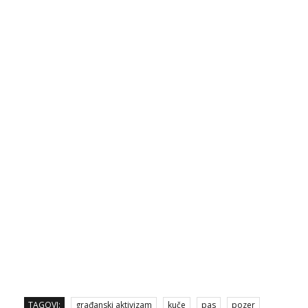
TAGOVI:
građanski aktivizam
kuče
pas
pozer