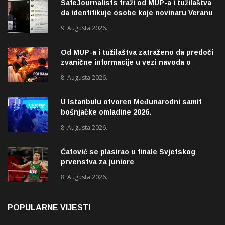
SafeJournalists traži od MUP-a i tužilaštva
da identifikuje osobe koje novinaru Veranu
Matiću prijete smrću
9. Augusta 2026.
Od MUP-a i tužilaštva zatraženo da predoči
zvanične informacije u vezi navoda o
pucnjavi u naselju Dohoviće u Novom
8. Augusta 2026.
Pazaru
U Istanbulu otvoren Međunarodni samit
bošnjačke omladine 2026.
8. Augusta 2026.
Ćatović se plasirao u finale Svjetskog
prvenstva za juniore
8. Augusta 2026.
POPULARNE VIJESTI