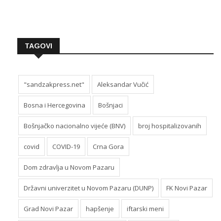
TAGOVI
"sandzakpress.net"
Aleksandar Vučić
Bosna i Hercegovina
Bošnjaci
Bošnjačko nacionalno vijeće (BNV)
broj hospitalizovanih
covid
COVID-19
Crna Gora
Dom zdravlja u Novom Pazaru
Državni univerzitet u Novom Pazaru (DUNP)
FK Novi Pazar
Grad Novi Pazar
hapšenje
iftarski meni