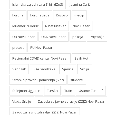
Islamska zajednica u Srbiji (IZuS)
Jasmina Curić
korona
koronavirus
Kosovo
mediji
Muamer Zukorlić
NIhat Biševac
Novi Pazar
OB Novi Pazar
OKK Novi Pazar
policija
Prijepolje
protest
PU Novi Pazar
Regionalni COVID centar Novi Pazar
Salih Hot
Sandžak
SDA Sandžaka
Sjenica
Srbija
Stranka pravde i pomirenja (SPP)
studenti
Sulejman Ugljanin
Turska
Tutin
Usame Zukorlić
Vlada Srbije
Zavoda za javno zdravlje (ZZJZ) Novi Pazar
Zavod za javno zdravlje (ZZJZ) Novi Pazar