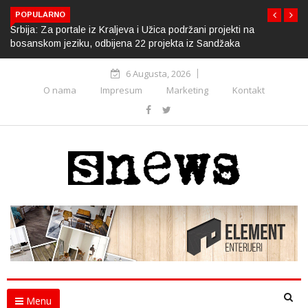
POPULARNO
Srbija: Za portale iz Kraljeva i Užica podržani projekti na
bosanskom jeziku, odbijena 22 projekta iz Sandžaka
6 Augusta, 2026
O nama
Impresum
Marketing
Kontakt
Menu