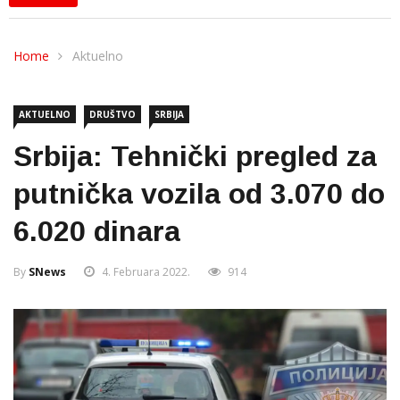
Home
Aktuelno
AKTUELNO
DRUŠTVO
SRBIJA
Srbija: Tehnički pregled za
putnička vozila od 3.070 do
6.020 dinara
By
SNews
4. Februara 2022.
914