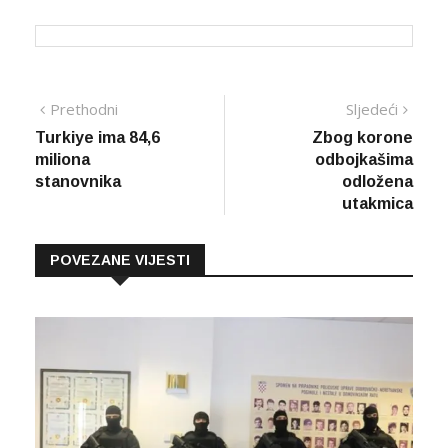
Navigacija
Prethodna
Sljed
Prethodni
Sljedeći
vijest
vijes
Turkiye ima 84,6
Zbog korone
članaka
miliona
odbojkašima
stanovnika
odložena
utakmica
POVEZANE VIJESTI