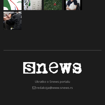
Ukratko o Snews portalu
redakcija@www.snews.rs