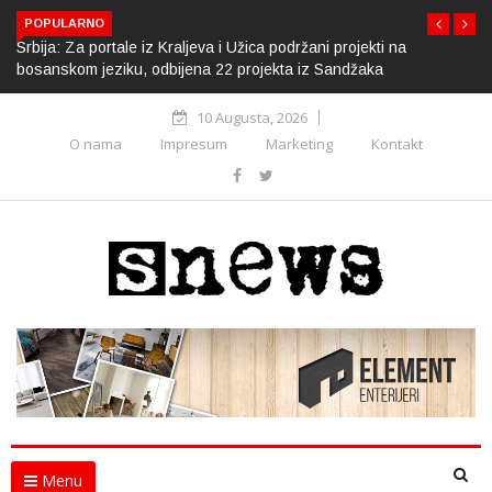
POPULARNO
Srbija: Za portale iz Kraljeva i Užica podržani projekti na
bosanskom jeziku, odbijena 22 projekta iz Sandžaka
10 Augusta, 2026
O nama
Impresum
Marketing
Kontakt
Menu