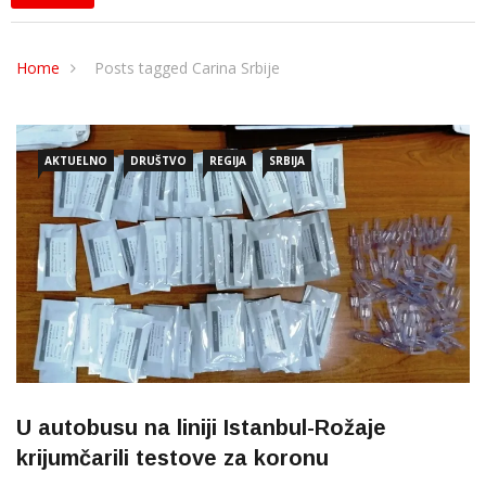
Home
Posts tagged Carina Srbije
AKTUELNO
DRUŠTVO
REGIJA
SRBIJA
U autobusu na liniji Istanbul-Rožaje
krijumčarili testove za koronu