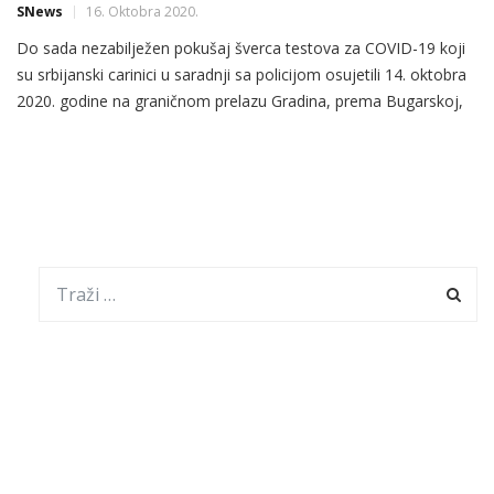
SNews
16. Oktobra 2020.
Do sada nezabilježen pokušaj šverca testova za COVID-19 koji
su srbijanski carinici u saradnji sa policijom osujetili 14. oktobra
2020. godine na graničnom prelazu Gradina, prema Bugarskoj,
potvrdio je da krijumčari prate društvena kretanja sa isključivom
namjerom da ostvare profit.