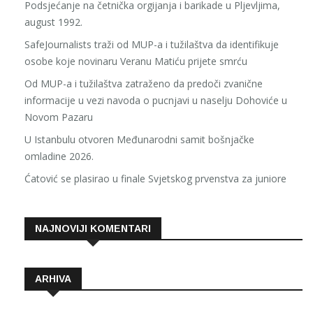
Podsjećanje na četnička orgijanja i barikade u Pljevljima,
august 1992.
SafeJournalists traži od MUP-a i tužilaštva da identifikuje
osobe koje novinaru Veranu Matiću prijete smrću
Od MUP-a i tužilaštva zatraženo da predoči zvanične
informacije u vezi navoda o pucnjavi u naselju Dohoviće u
Novom Pazaru
U Istanbulu otvoren Međunarodni samit bošnjačke
omladine 2026.
Ćatović se plasirao u finale Svjetskog prvenstva za juniore
NAJNOVIJI KOMENTARI
ARHIVA