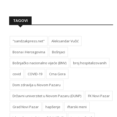
TAGOVI
"sandzakpress.net"
Aleksandar Vučić
Bosna i Hercegovina
Bošnjaci
Bošnjačko nacionalno vijeće (BNV)
broj hospitalizovanih
covid
COVID-19
Crna Gora
Dom zdravlja u Novom Pazaru
Državni univerzitet u Novom Pazaru (DUNP)
FK Novi Pazar
Grad Novi Pazar
hapšenje
iftarski meni