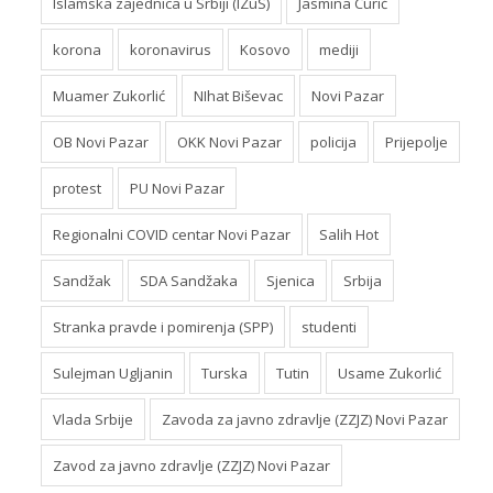
Islamska zajednica u Srbiji (IZuS)
Jasmina Curić
korona
koronavirus
Kosovo
mediji
Muamer Zukorlić
NIhat Biševac
Novi Pazar
OB Novi Pazar
OKK Novi Pazar
policija
Prijepolje
protest
PU Novi Pazar
Regionalni COVID centar Novi Pazar
Salih Hot
Sandžak
SDA Sandžaka
Sjenica
Srbija
Stranka pravde i pomirenja (SPP)
studenti
Sulejman Ugljanin
Turska
Tutin
Usame Zukorlić
Vlada Srbije
Zavoda za javno zdravlje (ZZJZ) Novi Pazar
Zavod za javno zdravlje (ZZJZ) Novi Pazar