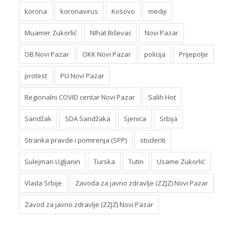
korona
koronavirus
Kosovo
mediji
Muamer Zukorlić
NIhat Biševac
Novi Pazar
OB Novi Pazar
OKK Novi Pazar
policija
Prijepolje
protest
PU Novi Pazar
Regionalni COVID centar Novi Pazar
Salih Hot
Sandžak
SDA Sandžaka
Sjenica
Srbija
Stranka pravde i pomirenja (SPP)
studenti
Sulejman Ugljanin
Turska
Tutin
Usame Zukorlić
Vlada Srbije
Zavoda za javno zdravlje (ZZJZ) Novi Pazar
Zavod za javno zdravlje (ZZJZ) Novi Pazar