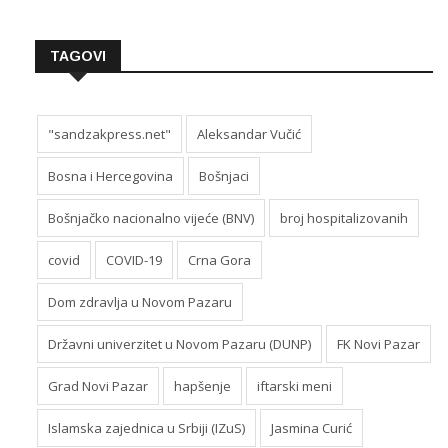
TAGOVI
"sandzakpress.net"
Aleksandar Vučić
Bosna i Hercegovina
Bošnjaci
Bošnjačko nacionalno vijeće (BNV)
broj hospitalizovanih
covid
COVID-19
Crna Gora
Dom zdravlja u Novom Pazaru
Državni univerzitet u Novom Pazaru (DUNP)
FK Novi Pazar
Grad Novi Pazar
hapšenje
iftarski meni
Islamska zajednica u Srbiji (IZuS)
Jasmina Curić