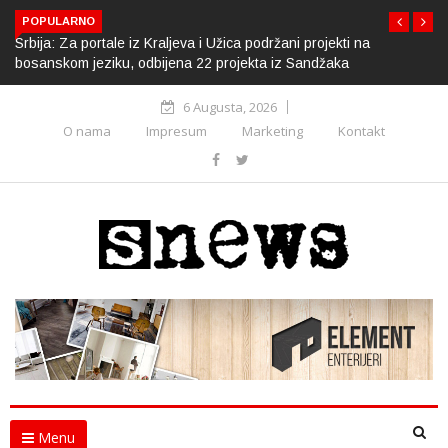
POPULARNO
Srbija: Za portale iz Kraljeva i Užica podržani projekti na
bosanskom jeziku, odbijena 22 projekta iz Sandžaka
6 Augusta, 2026
O nama
Impresum
Marketing
Kontakt
Menu