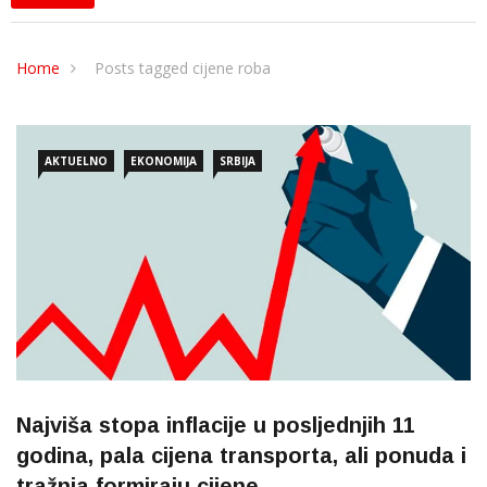
Home
Posts tagged cijene roba
AKTUELNO
EKONOMIJA
SRBIJA
Najviša stopa inflacije u posljednjih 11
godina, pala cijena transporta, ali ponuda i
tražnja formiraju cijene