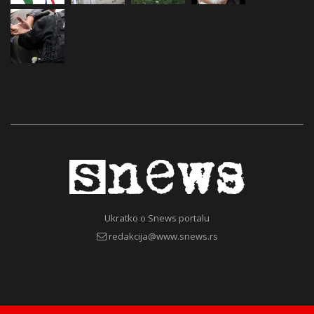
Ukratko o Snews portalu
redakcija@www.snews.rs