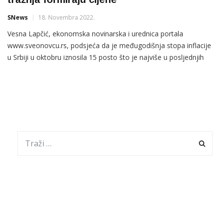
SNews
18. Novembra 2022.
Vesna Lapčić, ekonomska novinarska i urednica portala
www.sveonovcu.rs, podsjeća da je međugodišnja stopa inflacije
u Srbiji u oktobru iznosila 15 posto što je najviše u posljednjih
11 godina, a najviše stope inflacije zabilježene su ove godine i u
evrozoni i to još od 1996. kada je Eurostat