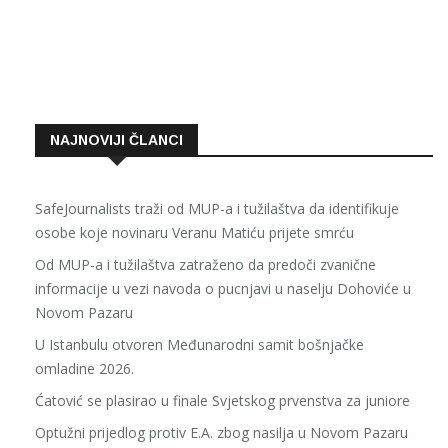
NAJNOVIJI ČLANCI
SafeJournalists traži od MUP-a i tužilaštva da identifikuje
osobe koje novinaru Veranu Matiću prijete smrću
Od MUP-a i tužilaštva zatraženo da predoči zvanične
informacije u vezi navoda o pucnjavi u naselju Dohoviće u
Novom Pazaru
U Istanbulu otvoren Međunarodni samit bošnjačke
omladine 2026.
Ćatović se plasirao u finale Svjetskog prvenstva za juniore
Optužni prijedlog protiv E.A. zbog nasilja u Novom Pazaru