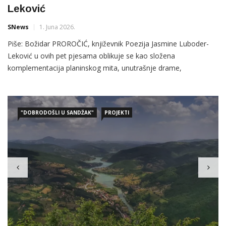
Leković
SNews
1. Juna 2026.
Piše: Božidar PROROČIĆ, književnik Poezija Jasmine Luboder-
Leković u ovih pet pjesama oblikuje se kao složena
komplementacija planinskog mita, unutrašnje drame,
metafizičkog nemira i etičkog preispitivanja čovjeka pred sobom
i drugima. Njen poetski diskurs počiva na koncentrisanoj
simbolici, na
"DOBRODOŠLI U SANDŽAK"
PROJEKTI