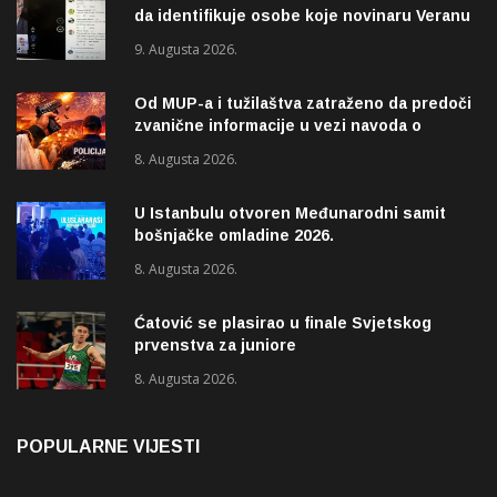
da identifikuje osobe koje novinaru Veranu
Matiću prijete smrću
9. Augusta 2026.
Od MUP-a i tužilaštva zatraženo da predoči
zvanične informacije u vezi navoda o
pucnjavi u naselju Dohoviće u Novom
8. Augusta 2026.
Pazaru
U Istanbulu otvoren Međunarodni samit
bošnjačke omladine 2026.
8. Augusta 2026.
Ćatović se plasirao u finale Svjetskog
prvenstva za juniore
8. Augusta 2026.
POPULARNE VIJESTI