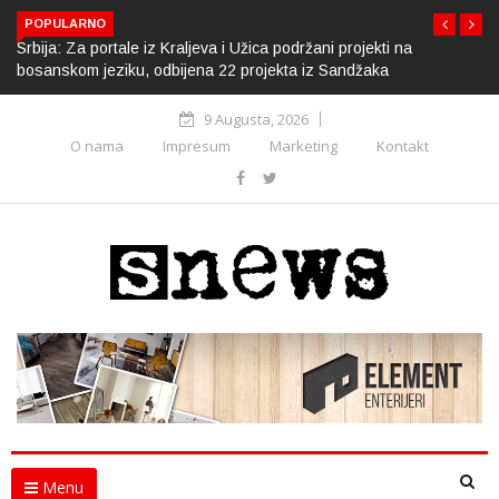
POPULARNO
Srbija: Za portale iz Kraljeva i Užica podržani projekti na
bosanskom jeziku, odbijena 22 projekta iz Sandžaka
9 Augusta, 2026
O nama
Impresum
Marketing
Kontakt
Menu