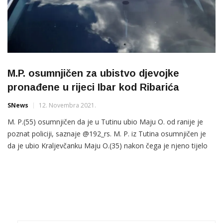
M.P. osumnjičen za ubistvo djevojke
pronađene u rijeci Ibar kod Ribarića
SNews
12. Novembra 2021.
M. P.(55) osumnjičen da je u Tutinu ubio Maju O. od ranije je
poznat policiji, saznaje @192_rs. M. P. iz Tutina osumnjičen je
da je ubio Kraljevčanku Maju O.(35) nakon čega je njeno tijelo
bacio u rijeku Ibar u mjestu Ribarići. Takođe, potvrđeno је i da je
nađeno vozilo marke “golf 4”, koje će tokom […]