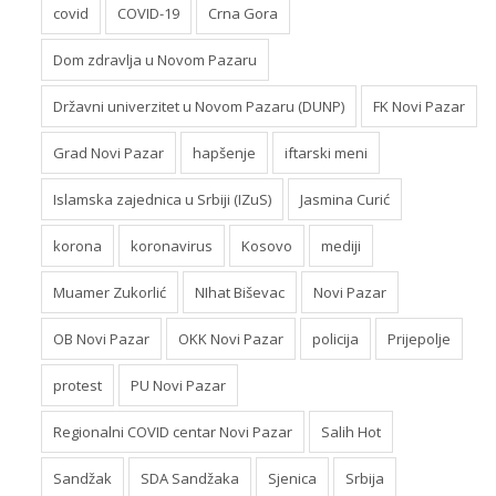
covid
COVID-19
Crna Gora
Dom zdravlja u Novom Pazaru
Državni univerzitet u Novom Pazaru (DUNP)
FK Novi Pazar
Grad Novi Pazar
hapšenje
iftarski meni
Islamska zajednica u Srbiji (IZuS)
Jasmina Curić
korona
koronavirus
Kosovo
mediji
Muamer Zukorlić
NIhat Biševac
Novi Pazar
OB Novi Pazar
OKK Novi Pazar
policija
Prijepolje
protest
PU Novi Pazar
Regionalni COVID centar Novi Pazar
Salih Hot
Sandžak
SDA Sandžaka
Sjenica
Srbija