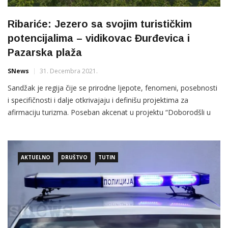
Ribariće: Jezero sa svojim turističkim
potencijalima – vidikovac Đurđevica i
Pazarska plaža
SNews
31. Decembra 2021.
Sandžak je regija čije se prirodne ljepote, fenomeni, posebnosti
i specifičnosti i dalje otkrivajaju i definišu projektima za
afirmaciju turizma. Poseban akcenat u projektu “Doborodšli u
Sandžak” dajemo još dovoljno neutvrđenim potencjalima u
opštini Tutin. Područje opštine Tutin, sa okolnim opštinama,
predstavlja jedinstven prirodni ambijent, sa brojnim
AKTUELNO
DRUŠTVO
TUTIN