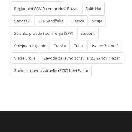
Regionalni COVID centar Novi Pazar
Salih Hot
Sandžak
SDA Sandžaka
Sjenica
Srbija
Stranka pravde i pomirenja (SPP)
studenti
Sulejman Ugljanin
Turska
Tutin
Usame Zukorlić
Vlada Srbije
Zavoda za javno zdravlje (ZZJZ) Novi Pazar
Zavod za javno zdravlje (ZZJZ) Novi Pazar