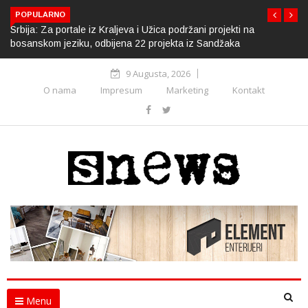
POPULARNO
Srbija: Za portale iz Kraljeva i Užica podržani projekti na
bosanskom jeziku, odbijena 22 projekta iz Sandžaka
9 Augusta, 2026
O nama
Impresum
Marketing
Kontakt
Menu