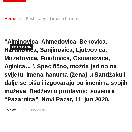
Home
Posts tagged imena hanuma
“Alminovica, Ahmedovica, Bekovica,
FOTO DANA
Harunovica, Sanjinovica, Ljutvovica,
Mirzetovica, Fuadovica, Osmanovica,
Aginica…”. Specifično, možda jedino na
svijetu, imena hanuma (žena) u Sandžaku i
dalje se pišu i izgovaraju po imenima svojih
muževa. Bedževi u prodavnici suvenira
“Pazarnica”. Novi Pazar, 11. jun 2020.
SNews
11. Juna 2020.