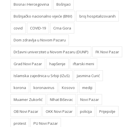
Bosna i Hercegovina
Bošnjaci
Bošnjačko nacionalno vijeće (BNV)
broj hospitalizovanih
covid
COVID-19
Crna Gora
Dom zdravlja u Novom Pazaru
Državni univerzitet u Novom Pazaru (DUNP)
FK Novi Pazar
Grad Novi Pazar
hapšenje
iftarski meni
Islamska zajednica u Srbiji (IZuS)
Jasmina Curić
korona
koronavirus
Kosovo
mediji
Muamer Zukorlić
NIhat Biševac
Novi Pazar
OB Novi Pazar
OKK Novi Pazar
policija
Prijepolje
protest
PU Novi Pazar