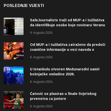
POSLEDNJE VIJESTI
SafeJournalists traži od MUP-a i tužilaštva
da identifikuje osobe koje novinaru Veranu
Matiću prijete smrću
9. Augusta 2026.
Od MUP-a i tužilaštva zatraženo da predoči
zvanične informacije u vezi navoda o
pucnjavi u naselju Dohoviće u Novom
8. Augusta 2026.
Pazaru
U Istanbulu otvoren Međunarodni samit
bošnjačke omladine 2026.
8. Augusta 2026.
Ćatović se plasirao u finale Svjetskog
prvenstva za juniore
8. Augusta 2026.