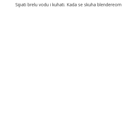
Sipati brelu vodu i kuhati. Kada se skuha blendereom
izblendati i začiniti. Kuhati jos par ključeva. Pileća
krilca valjati u sosu od paradajza, bijelog luka,
peršuna i ulja. Krilca valjati u sosu i redati u pleh. Peći
u […]