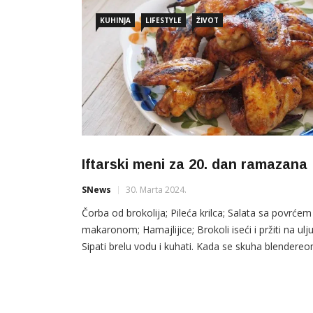
KUHINJA
LIFESTYLE
ŽIVOT
Iftarski meni za 20. dan ramazana
SNews
30. Marta 2024.
Čorba od brokolija; Pileća krilca; Salata sa povrćem 
makaronom; Hamajlijice; Brokoli iseći i pržiti na ulju
Sipati brelu vodu i kuhati. Kada se skuha blendere
izblendati i začiniti. Kuhati jos par ključeva. Pileća
krilca valjati u sosu od paradajza, bijelog luka,
peršuna i ulja. Krilca