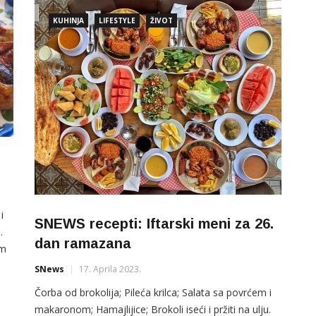
KUHINJA
LIFESTYLE
ŽIVOT
i
SNEWS recepti: Iftarski meni za 26.
.
dan ramazana
om
SNews
17. Aprila 2023.
Čorba od brokolija; Pileća krilca; Salata sa povrćem i
makaronom; Hamajlijice; Brokoli iseći i pržiti na ulju.