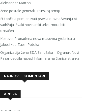
Aleksandar Marton
Žene postale generali u turskoj armiji
EU počela primjenjivati pravila o označavanju AI
sadržaja: Svaki novinarski tekst mora biti
označen
Kosovo: Pronađena nova masovna grobnica u
Jabuci kod Zubin Potoka
Organizacija žena SDA Sandžaka – Ogranak Novi
Pazar osudila napad Informera na članice stranke
NAJNOVIJI KOMENTARI
ARHIVA
August 2026