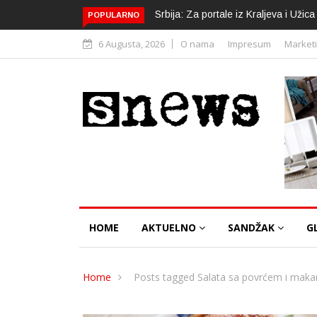
Srbija: Za portale iz Kraljeva i Uži
POPULARNO
6 Augusta, 2026
O nama
Impresum
Market
HOME
AKTUELNO
SANDŽAK
G
Home
Posts tagged Salata sa povrćem i mak