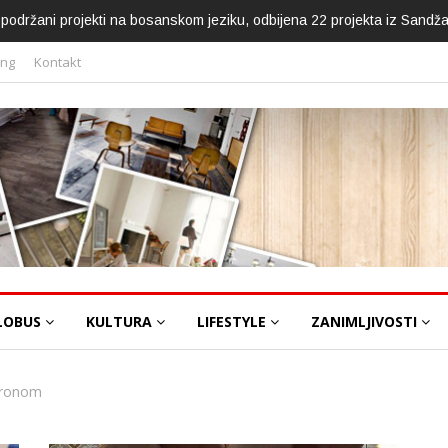
ca podržani projekti na bosanskom jeziku, odbijena 22 projekta iz Sandž
ing
Kontakt
LOBUS
KULTURA
LIFESTYLE
ZANIMLJIVOSTI
aronom