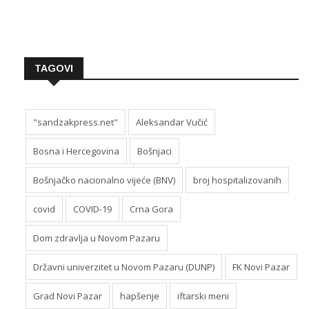
TAGOVI
"sandzakpress.net"
Aleksandar Vučić
Bosna i Hercegovina
Bošnjaci
Bošnjačko nacionalno vijeće (BNV)
broj hospitalizovanih
covid
COVID-19
Crna Gora
Dom zdravlja u Novom Pazaru
Državni univerzitet u Novom Pazaru (DUNP)
FK Novi Pazar
Grad Novi Pazar
hapšenje
iftarski meni