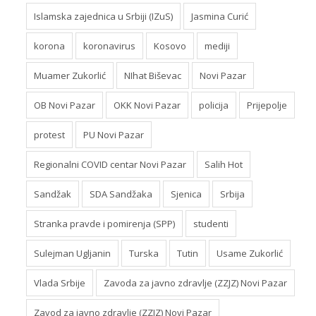
Islamska zajednica u Srbiji (IZuS)
Jasmina Curić
korona
koronavirus
Kosovo
mediji
Muamer Zukorlić
NIhat Biševac
Novi Pazar
OB Novi Pazar
OKK Novi Pazar
policija
Prijepolje
protest
PU Novi Pazar
Regionalni COVID centar Novi Pazar
Salih Hot
Sandžak
SDA Sandžaka
Sjenica
Srbija
Stranka pravde i pomirenja (SPP)
studenti
Sulejman Ugljanin
Turska
Tutin
Usame Zukorlić
Vlada Srbije
Zavoda za javno zdravlje (ZZJZ) Novi Pazar
Zavod za javno zdravlje (ZZJZ) Novi Pazar