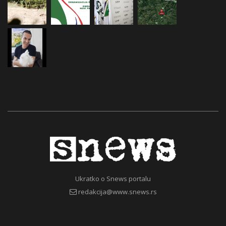
Ukratko o Snews portalu
redakcija@www.snews.rs