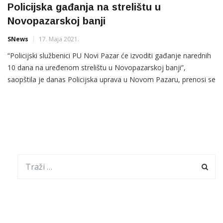
Policijska gađanja na strelištu u
Novopazarskoj banji
SNews
17. Maja 2021.
“Policijski službenici PU Novi Pazar će izvoditi gađanje narednih
10 dana na uređenom strelištu u Novopazarskoj banji”,
saopštila je danas Policijska uprava u Novom Pazaru, prenosi se
iz gradske uprave Novog Pazara. Gađanje će se izvoditi u dane
17, 18, 19, 20, 21, 24, 25, 26, 27,