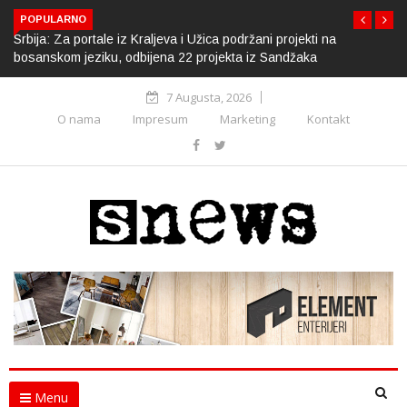
POPULARNO
Srbija: Za portale iz Kraljeva i Užica podržani projekti na
bosanskom jeziku, odbijena 22 projekta iz Sandžaka
7 Augusta, 2026
O nama
Impresum
Marketing
Kontakt
Menu