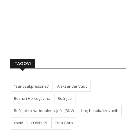
TAGOVI
"sandzakpress.net"
Aleksandar Vučić
Bosna i Hercegovina
Bošnjaci
Bošnjačko nacionalno vijeće (BNV)
broj hospitalizovanih
covid
COVID-19
Crna Gora