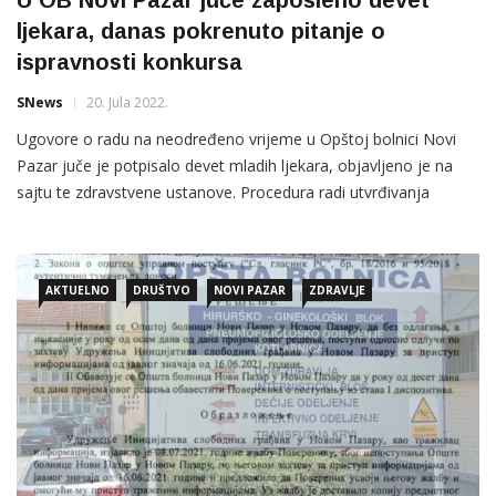
U OB Novi Pazar juče zaposleno devet
ljekara, danas pokrenuto pitanje o
ispravnosti konkursa
SNews
20. Jula 2022.
Ugovore o radu na neodređeno vrijeme u Opštoj bolnici Novi
Pazar juče je potpisalo devet mladih ljekara, objavljeno je na
sajtu te zdravstvene ustanove. Procedura radi utvrđivanja
načina ovog zapošljavanja, a zbog nepoštovanja pravila
konkursa, neisticanja imena primljenih kandidata i rokova za
žalbu, je već pokrenuta, saznaje SNews. VD direktora Opšte
AKTUELNO
DRUŠTVO
NOVI PAZAR
ZDRAVLJE
bolnice Novi Pazar,