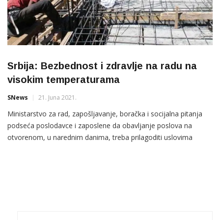
Srbija: Bezbednost i zdravlje na radu na
visokim temperaturama
SNews
21. Juna 2021.
Ministarstvo za rad, zapošljavanje, boračka i socijalna pitanja
podseća poslodavce i zaposlene da obavljanje poslova na
otvorenom, u narednim danima, treba prilagoditi uslovima
visokih temperatura. Štetno dejstvo visokih temperatura na
zdravlje zaposlenih ima sledeće simptome: dehidracija
organizma, brže zamaranje, umanjenje sposobnosti za rad,
povećanje grešaka pri