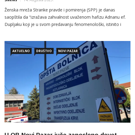
Ženska mreža Stranke pravde i pomirenja (SPP) je danas
saopštila da “izražava zahvalnost uvaženom hafizu Adnanu ef.
Dupljaku koji je u svom predavanju fenomenološki, istinito i
iskreno govorio o pojavama u našem društvu kojima se na
najbeskrupulozniji način žene iskorištavaju, ponižavaju i
AKTUELNO
DRUŠTVO
NOVI PAZAR