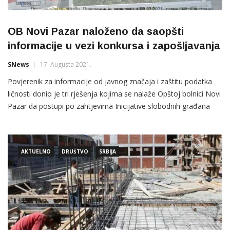
OB Novi Pazar naloženo da saopšti
informacije u vezi konkursa i zapošljavanja
SNews
17. Augusta 2021.
Povjerenik za informacije od javnog značaja i zaštitu podatka
ličnosti donio je tri rješenja kojima se nalaže Opštoj bolnici Novi
Pazar da postupi po zahtjevima Inicijative slobodnih građana
(ISG) i javnosti stavi na uvid informacije koje se odnose na način
i zakonitost radnog angažovanja u toj zadravstvenoj ustanovi
tokom prethodnih godina. Rešenje 1-merged Opštoj bolnici
AKTUELNO
DRUŠTVO
SRBIJA