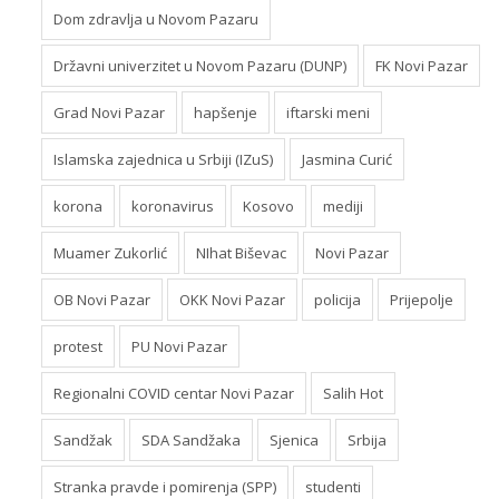
Dom zdravlja u Novom Pazaru
Državni univerzitet u Novom Pazaru (DUNP)
FK Novi Pazar
Grad Novi Pazar
hapšenje
iftarski meni
Islamska zajednica u Srbiji (IZuS)
Jasmina Curić
korona
koronavirus
Kosovo
mediji
Muamer Zukorlić
NIhat Biševac
Novi Pazar
OB Novi Pazar
OKK Novi Pazar
policija
Prijepolje
protest
PU Novi Pazar
Regionalni COVID centar Novi Pazar
Salih Hot
Sandžak
SDA Sandžaka
Sjenica
Srbija
Stranka pravde i pomirenja (SPP)
studenti