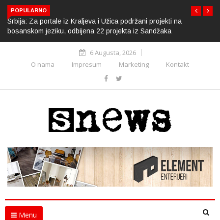
POPULARNO
Srbija: Za portale iz Kraljeva i Užica podržani projekti na
bosanskom jeziku, odbijena 22 projekta iz Sandžaka
6 Augusta, 2026
O nama
Impresum
Marketing
Kontakt
Menu