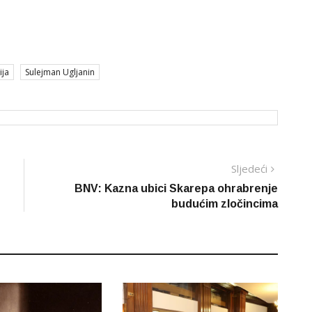
ija
Sulejman Ugljanin
Sljedeć
Sljedeći
vijest
BNV: Kazna ubici Skarepa ohrabrenje
budućim zločincima