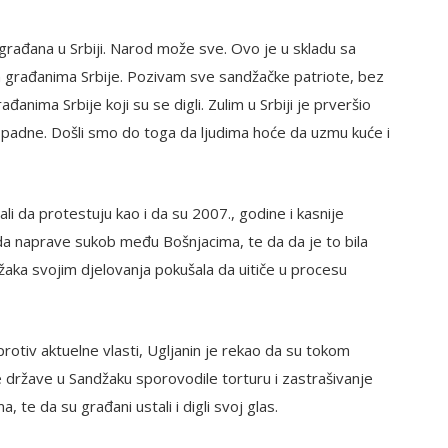
rađana u Srbiji. Narod može sve. Ovo je u skladu sa
 građanima Srbije. Pozivam sve sandžačke patriote, bez
ađanima Srbije koji su se digli. Zulim u Srbiji je prveršio
a padne. Došli smo do toga da ljudima hoće da uzmu kuće i
li da protestuju kao i da su 2007., godine i kasnije
 da naprave sukob među Bošnjacima, te da da je to bila
aka svojim djelovanja pokušala da uitiče u procesu
rotiv aktuelne vlasti, Ugljanin je rekao da su tokom
 države u Sandžaku sporovodile torturu i zastrašivanje
 te da su građani ustali i digli svoj glas.