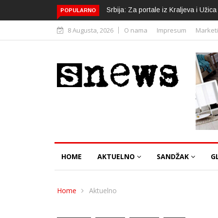
Srbija: Za portale iz Kraljeva i Uži
POPULARNO
8 Augusta, 2026
O nama
Impresum
Market
HOME
AKTUELNO
SANDŽAK
G
Home
Aktuelno