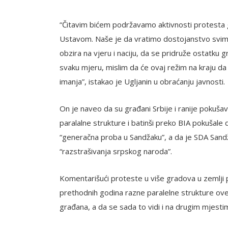
“Čitavim bićem podržavamo aktivnosti protesta g
Ustavom. Naše je da vratimo dostojanstvo svim
obzira na vjeru i naciju, da se pridruže ostatku gr
svaku mjeru, mislim da će ovaj režim na kraju d
imanja”, istakao je Ugljanin u obraćanju javnosti.
On je naveo da su građani Srbije i ranije pokušava
paralalne strukture i batinši preko BIA pokušale
“generačna proba u Sandžaku”, a da je SDA Sandž
“razstrašivanja srpskog naroda”.
Komentarišući proteste u više gradova u zemlji p
prethodnih godina razne paralelne strukture ove
građana, a da se sada to vidi i na drugim mjestima,