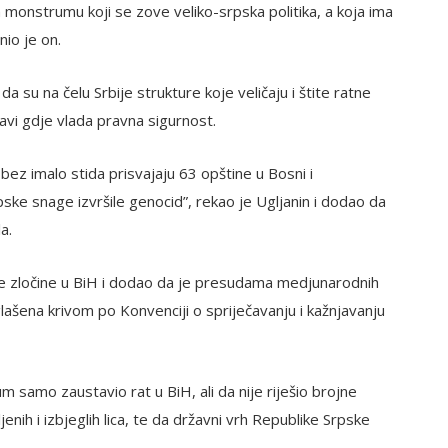
 monstrumu koji se zove veliko-srpska politika, a koja ima
nio je on.
da su na čelu Srbije strukture koje veličaju i štite ratne
žavi gdje vlada pravna sigurnost.
 i bez imalo stida prisvajaju 63 opštine u Bosni i
pske snage izvršile genocid”, rekao je Ugljanin i dodao da
a.
e zločine u BiH i dodao da je presudama medjunarodnih
lašena krivom po Konvenciji o spriječavanju i kažnjavanju
 samo zaustavio rat u BiH, ali da nije riješio brojne
h i izbjeglih lica, te da državni vrh Republike Srpske