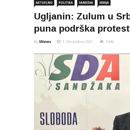
AKTUELNO
POLITIKA
SANDŽAK
SRBIJA
Ugljanin: Zulum u Srb
puna podrška protest
By
SNews
1. Decembra 2021.
1442