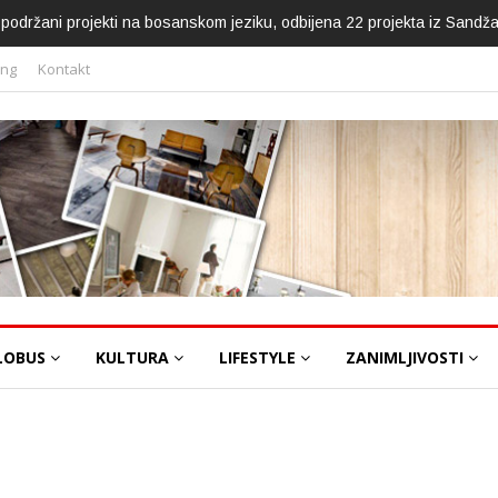
ca podržani projekti na bosanskom jeziku, odbijena 22 projekta iz Sandž
ing
Kontakt
LOBUS
KULTURA
LIFESTYLE
ZANIMLJIVOSTI