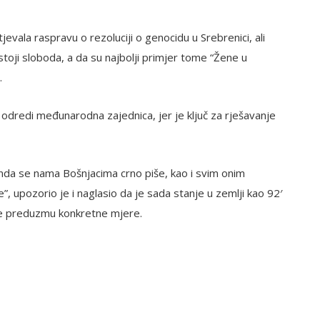
jevala raspravu o rezoluciji o genocidu u Srebrenici, ali
stoji sloboda, a da su najbolji primjer tome “Žene u
.
dredi međunarodna zajednica, jer je ključ za rješavanje
, onda se nama Bošnjacima crno piše, kao i svim onim
”, upozorio je i naglasio da je sada stanje u zemlji kao 92′
rije preduzmu konkretne mjere.