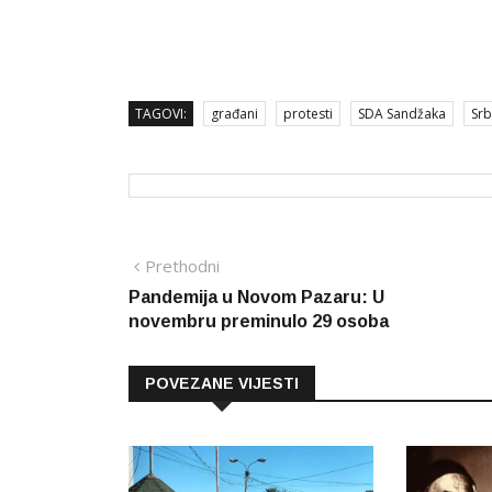
TAGOVI:
građani
protesti
SDA Sandžaka
Srb
Navigacija
Prethodna
Prethodni
vijest
Pandemija u Novom Pazaru: U
članaka
novembru preminulo 29 osoba
POVEZANE VIJESTI