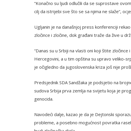
“Konačno su ljudi odlučili da se suprostave ovom
cilj da istrijebi sve što se sa njima ne slaže”, ocje
Ugljanin je na današnjoj press konferenciji rekao 
zločince i zločine, dok građani traže da žive u dr
“Danas su u Srbiji na vlasti oni koji štite zločince
Hercegovini, a u tim opština su upravo veliko-sr
je očigledno da jugoslovenska kriza još nije prošl
Predsjednik SDA Sandžaka je podsjetio na brojn
sudova Srbija prva zemlja na svijetu koja je prog
genocida.
Navodeći dalje, kazao je da je Dejtonski sporazum
probleme, a posebno mogućnost povratka raseljeni
hvali zločinačka djela.