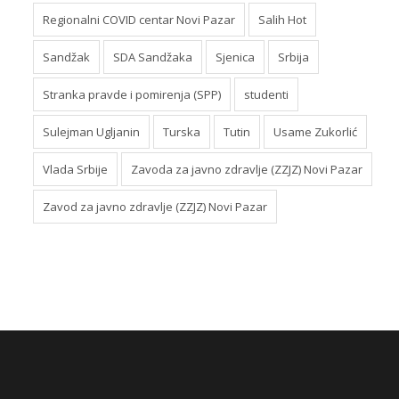
Regionalni COVID centar Novi Pazar
Salih Hot
Sandžak
SDA Sandžaka
Sjenica
Srbija
Stranka pravde i pomirenja (SPP)
studenti
Sulejman Ugljanin
Turska
Tutin
Usame Zukorlić
Vlada Srbije
Zavoda za javno zdravlje (ZZJZ) Novi Pazar
Zavod za javno zdravlje (ZZJZ) Novi Pazar