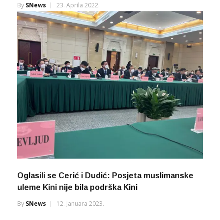
By
SNews
23. Aprila 2022.
Oglasili se Cerić i Dudić: Posjeta muslimanske
uleme Kini nije bila podrška Kini
By
SNews
12. Januara 2023.