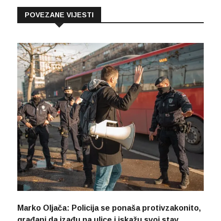
POVEZANE VIJESTI
Marko Oljača: Policija se ponaša protivzakonito,
građani da izađu na ulice i iskažu svoj stav