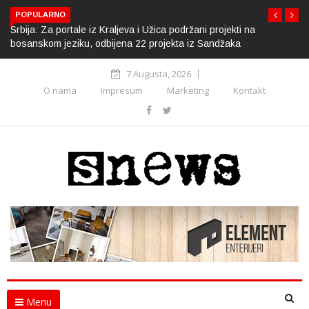
POPULARNO
Srbija: Za portale iz Kraljeva i Užica podržani projekti na
bosanskom jeziku, odbijena 22 projekta iz Sandžaka
7 Augusta, 2026
O nama
Impresum
Marketing
Kontakt
Menu