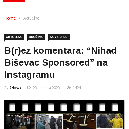
Home
Aktuelno
AKTUELNO
DRUŠTVO
NOVI PAZAR
B(r)ez komentara: “Nihad
Biševac Sponsored” na
Instagramu
By
SNews
23. Januara 2023.
1424