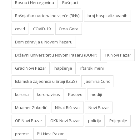
Bosna i Hercegovina
Bošnjaci
Bošnjačko nacionalno vijeće (BNV)
broj hospitalizovanih
covid
COVID-19
Crna Gora
Dom zdravlja u Novom Pazaru
Državni univerzitet u Novom Pazaru (DUNP)
FK Novi Pazar
Grad Novi Pazar
hapšenje
iftarski meni
Islamska zajednica u Srbiji (IZuS)
Jasmina Curić
korona
koronavirus
Kosovo
mediji
Muamer Zukorlić
NIhat Biševac
Novi Pazar
OB Novi Pazar
OKK Novi Pazar
policija
Prijepolje
protest
PU Novi Pazar