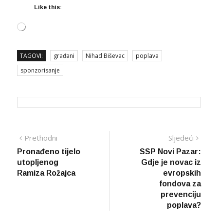
Like this:
Loading…
TAGOVI:
građani
Nihad Biševac
poplava
sponzorisanje
Navigacija
Prethodna
Sljed
Prethodni
Sljedeći
vijest
vijes
Pronađeno tijelo
SSP Novi Pazar:
članaka
utopljenog
Gdje je novac iz
Ramiza Rožajca
evropskih
fondova za
prevenciju
poplava?