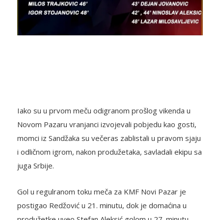
Iako su u prvom meču odigranom prošlog vikenda u
Novom Pazaru vranjanci izvojevali pobjedu kao gosti,
momci iz Sandžaka su večeras zablistali u pravom sjaju
i odličnom igrom, nakon produžetaka, savladali ekipu sa
juga Srbije.
Gol u regulranom toku meča za KMF Novi Pazar je
postigao Redžović u 21. minutu, dok je domaćina u
produžetke uveo Stefan Aleksić golom u 27. minutu.