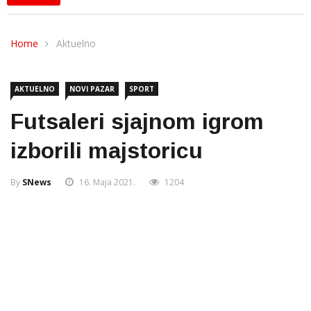
Home
Aktuelno
AKTUELNO
NOVI PAZAR
SPORT
Futsaleri sjajnom igrom
izborili majstoricu
By
SNews
16. Maja 2021.
1204