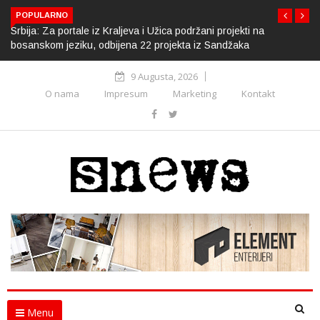
POPULARNO
Srbija: Za portale iz Kraljeva i Užica podržani projekti na
bosanskom jeziku, odbijena 22 projekta iz Sandžaka
9 Augusta, 2026
O nama
Impresum
Marketing
Kontakt
Menu