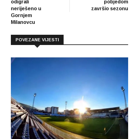
odigrali
pobjedom
neriješeno u
završio sezonu
Gornjem
Milanovcu
POVEZANE VIJESTI