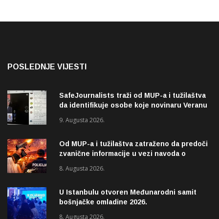
POSLEDNJE VIJESTI
SafeJournalists traži od MUP-a i tužilaštva
da identifikuje osobe koje novinaru Veranu
Matiću prijete smrću
9. Augusta 2026.
Od MUP-a i tužilaštva zatraženo da predoči
zvanične informacije u vezi navoda o
pucnjavi u naselju Dohoviće u Novom
8. Augusta 2026.
Pazaru
U Istanbulu otvoren Međunarodni samit
bošnjačke omladine 2026.
8. Augusta 2026.