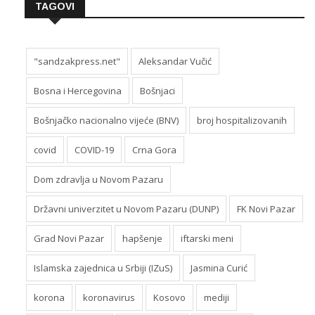
TAGOVI
"sandzakpress.net"
Aleksandar Vučić
Bosna i Hercegovina
Bošnjaci
Bošnjačko nacionalno vijeće (BNV)
broj hospitalizovanih
covid
COVID-19
Crna Gora
Dom zdravlja u Novom Pazaru
Državni univerzitet u Novom Pazaru (DUNP)
FK Novi Pazar
Grad Novi Pazar
hapšenje
iftarski meni
Islamska zajednica u Srbiji (IZuS)
Jasmina Curić
korona
koronavirus
Kosovo
mediji