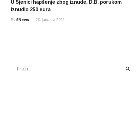
U Sjenici hapšenje zbog iznude, D.B. porukom
iznudio 250 eura
By
SNews
20. Januara 2021.