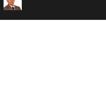
Ukratko o Snews portalu
redakcija@www.snews.rs
Copyright SNEWS
Kontakt
O nama
Impresum
Marketing