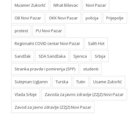
Muamer Zukorlić
NIhat Biševac
Novi Pazar
OB Novi Pazar
OKK Novi Pazar
policija
Prijepolje
protest
PU Novi Pazar
Regionalni COVID centar Novi Pazar
Salih Hot
Sandžak
SDA Sandžaka
Sjenica
Srbija
Stranka pravde i pomirenja (SPP)
studenti
Sulejman Ugljanin
Turska
Tutin
Usame Zukorlić
Vlada Srbije
Zavoda za javno zdravlje (ZZJZ) Novi Pazar
Zavod za javno zdravlje (ZZJZ) Novi Pazar