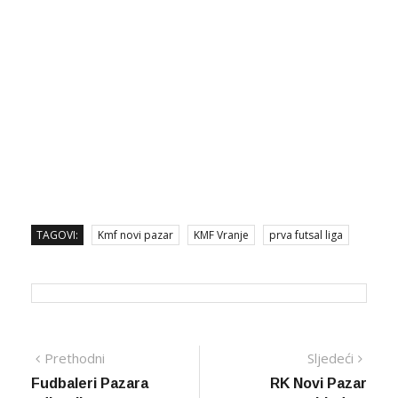
TAGOVI:
Kmf novi pazar
KMF Vranje
prva futsal liga
Navigacija
Prethodna
Sljed
Prethodni
Sljedeći
vijest
vijes
Fudbaleri Pazara
RK Novi Pazar
članaka