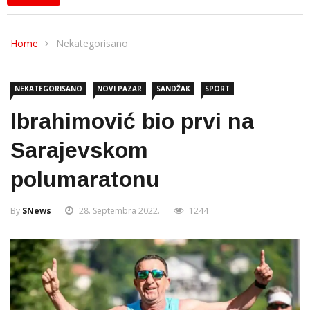
Home
Nekategorisano
NEKATEGORISANO
NOVI PAZAR
SANDŽAK
SPORT
Ibrahimović bio prvi na
Sarajevskom
polumaratonu
By
SNews
28. Septembra 2022.
1244