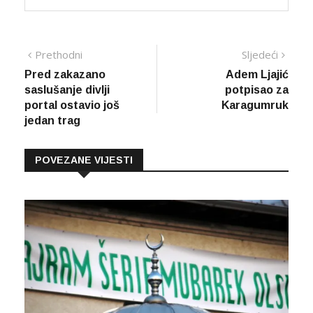
Navigacija
Prethodna
Sljed
Prethodni
Sljedeći
vijest
vijes
Pred zakazano
Adem Ljajić
članaka
saslušanje divlji
potpisao za
portal ostavio još
Karagumruk
jedan trag
POVEZANE VIJESTI