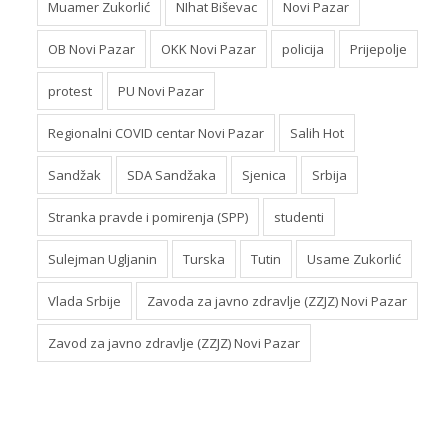
Muamer Zukorlić
NIhat Biševac
Novi Pazar
OB Novi Pazar
OKK Novi Pazar
policija
Prijepolje
protest
PU Novi Pazar
Regionalni COVID centar Novi Pazar
Salih Hot
Sandžak
SDA Sandžaka
Sjenica
Srbija
Stranka pravde i pomirenja (SPP)
studenti
Sulejman Ugljanin
Turska
Tutin
Usame Zukorlić
Vlada Srbije
Zavoda za javno zdravlje (ZZJZ) Novi Pazar
Zavod za javno zdravlje (ZZJZ) Novi Pazar