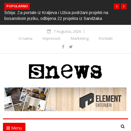
POPULARNO
Srbija: Za portale iz Kraljeva i Užica podržani projekti na
bosanskom jeziku, odbijena 22 projekta iz Sandžaka
7 Augusta, 2026
O nama
Impresum
Marketing
Kontakt
Menu