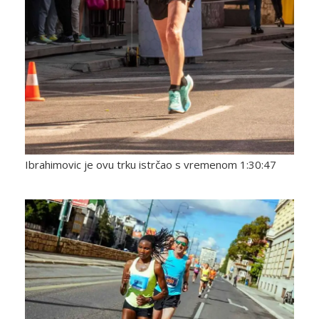
Ibrahimovic je ovu trku istrčao s vremenom 1:30:47