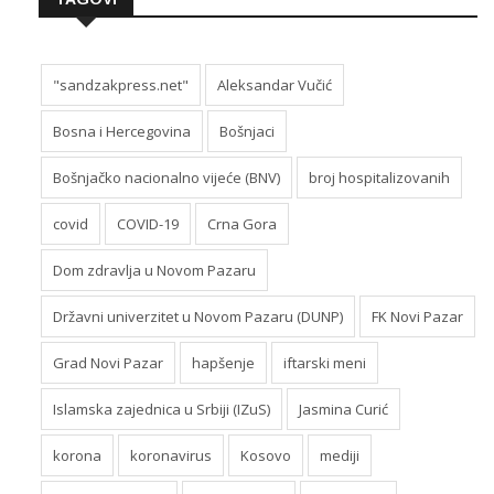
"sandzakpress.net"
Aleksandar Vučić
Bosna i Hercegovina
Bošnjaci
Bošnjačko nacionalno vijeće (BNV)
broj hospitalizovanih
covid
COVID-19
Crna Gora
Dom zdravlja u Novom Pazaru
Državni univerzitet u Novom Pazaru (DUNP)
FK Novi Pazar
Grad Novi Pazar
hapšenje
iftarski meni
Islamska zajednica u Srbiji (IZuS)
Jasmina Curić
korona
koronavirus
Kosovo
mediji