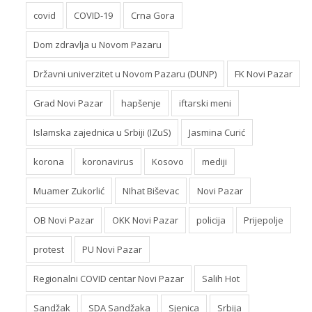
covid
COVID-19
Crna Gora
Dom zdravlja u Novom Pazaru
Državni univerzitet u Novom Pazaru (DUNP)
FK Novi Pazar
Grad Novi Pazar
hapšenje
iftarski meni
Islamska zajednica u Srbiji (IZuS)
Jasmina Curić
korona
koronavirus
Kosovo
mediji
Muamer Zukorlić
NIhat Biševac
Novi Pazar
OB Novi Pazar
OKK Novi Pazar
policija
Prijepolje
protest
PU Novi Pazar
Regionalni COVID centar Novi Pazar
Salih Hot
Sandžak
SDA Sandžaka
Sjenica
Srbija