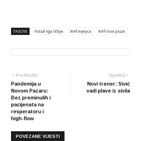
TAGOVI:
Futsal liga Srbije
kmf Ivanjica
Kmf novi pazar
Navigacija
Prethodna
Sljed
Prethodni
Sljedeći
vijest
vijes
Pandemija u
Novi trener: Sivić
članaka
Novom Pazaru:
vadi plave iz sivila
Bez preminulih i
pacijenata na
resperatoru i
high-flow
POVEZANE VIJESTI