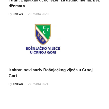
Tutin: Zaplakao učeći ezan za džumu namaz bez
džemata
By
SNews
20. Marta 2020.
Izabran novi saziv Bošnjačkog vijeća u Crnoj
Gori
By
SNews
27. Marta 2021.