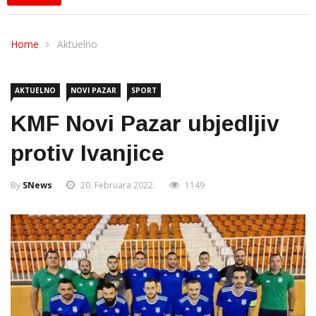
Home
Aktuelno
AKTUELNO
NOVI PAZAR
SPORT
KMF Novi Pazar ubjedljiv
protiv Ivanjice
By
SNews
20. Februara 2022.
1149