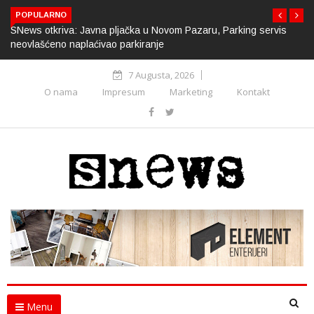
POPULARNO
SNews otkriva: Javna pljačka u Novom Pazaru, Parking servis
neovlašćeno naplaćivao parkiranje
7 Augusta, 2026
O nama
Impresum
Marketing
Kontakt
Menu