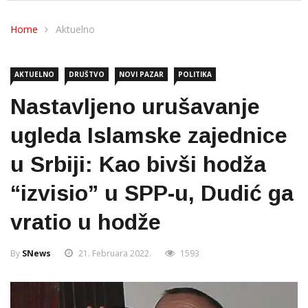
Home
Aktuelno
AKTUELNO
DRUŠTVO
NOVI PAZAR
POLITIKA
Nastavljeno urušavanje
ugleda Islamske zajednice
u Srbiji: Kao bivši hodža
“izvisio” u SPP-u, Dudić ga
vratio u hodže
By
SNews
21. Februara 2022.
1593