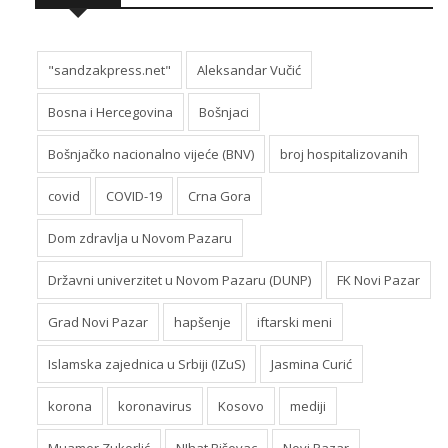
"sandzakpress.net"
Aleksandar Vučić
Bosna i Hercegovina
Bošnjaci
Bošnjačko nacionalno vijeće (BNV)
broj hospitalizovanih
covid
COVID-19
Crna Gora
Dom zdravlja u Novom Pazaru
Državni univerzitet u Novom Pazaru (DUNP)
FK Novi Pazar
Grad Novi Pazar
hapšenje
iftarski meni
Islamska zajednica u Srbiji (IZuS)
Jasmina Curić
korona
koronavirus
Kosovo
mediji
Muamer Zukorlić
NIhat Biševac
Novi Pazar