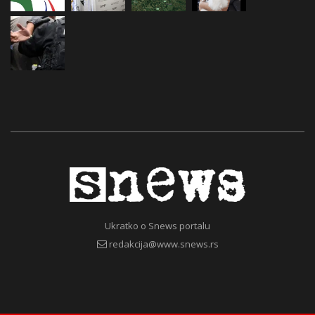
Ukratko o Snews portalu
redakcija@www.snews.rs