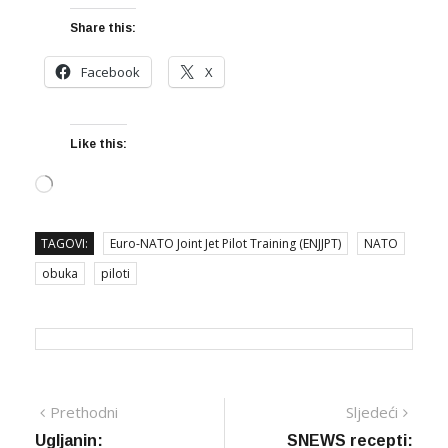
Share this:
Facebook
X
Like this:
Loading…
TAGOVI:
Euro-NATO Joint Jet Pilot Training (ENJJPT)
NATO
obuka
piloti
Navigacija
Prethodna
Sljed
Prethodni
Sljedeći
vijest
vijes
Ugljanin:
SNEWS recepti: