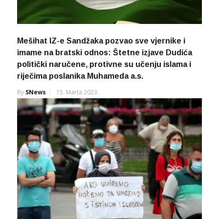
Mešihat IZ-e Sandžaka pozvao sve vjernike i
imame na bratski odnos: Štetne izjave Dudića
politički naručene, protivne su učenju islama i
riječima poslanika Muhameda a.s.
By
SNews
15. Marta 2023.