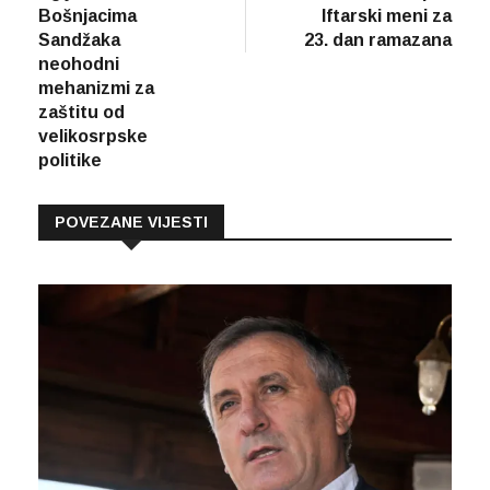
članaka
Bošnjacima
Iftarski meni za
Sandžaka
23. dan ramazana
neohodni
mehanizmi za
zaštitu od
velikosrpske
politike
POVEZANE VIJESTI