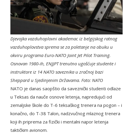
Djevojka vazduhoplovni akademac iz belgijskog ratnog
vazduhoplovstva sprema se za poletanje na obuku u
okviru programa Euro-NATO Joint Jet Pilot Training.
Osnovan 1980-ih, ENJJPT trenutno ugošćuje studente i
instruktore iz 14 NATO saveznika u zračnoj bazi
Sheppard u Sjedinjenim Državama. Foto: NATO
NATO je danas saopštio da saveznički studenti odlaze
u Teksas da nauče osnove letenja, napredujući od
zemaljske škole do T-6 teksaškog trenera na pogon – i
konačno, do T-38 Talon, nadzvučnog mlaznog trenera
koji ih priprema za fizički i mentalni napor letenja
taktičkim avionom.