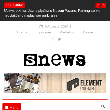
POPULARNO
SNews otkriva: Javna pljačka u Novom Pazaru, Parking servis
neovlašćeno naplaćivao parkiranje
6 Augusta, 2026
O nama
Impresum
Marketing
Kontakt
Menu