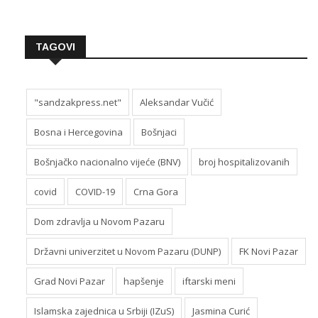
TAGOVI
"sandzakpress.net"
Aleksandar Vučić
Bosna i Hercegovina
Bošnjaci
Bošnjačko nacionalno vijeće (BNV)
broj hospitalizovanih
covid
COVID-19
Crna Gora
Dom zdravlja u Novom Pazaru
Državni univerzitet u Novom Pazaru (DUNP)
FK Novi Pazar
Grad Novi Pazar
hapšenje
iftarski meni
Islamska zajednica u Srbiji (IZuS)
Jasmina Curić