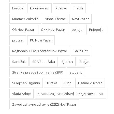
korona
koronavirus
Kosovo
mediji
Muamer Zukorlić
NIhat Biševac
Novi Pazar
OB Novi Pazar
OKK Novi Pazar
policija
Prijepolje
protest
PU Novi Pazar
Regionalni COVID centar Novi Pazar
Salih Hot
Sandžak
SDA Sandžaka
Sjenica
Srbija
Stranka pravde i pomirenja (SPP)
studenti
Sulejman Ugljanin
Turska
Tutin
Usame Zukorlić
Vlada Srbije
Zavoda za javno zdravlje (ZZJZ) Novi Pazar
Zavod za javno zdravlje (ZZJZ) Novi Pazar