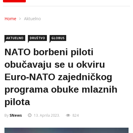
Home
Aktuelno
AKTUELNO
DRUŠTVO
GLOBUS
NATO borbeni piloti
obučavaju se u okviru
Euro-NATO zajedničkog
programa obuke mlaznih
pilota
By
SNews
13. Aprila 2023.
824