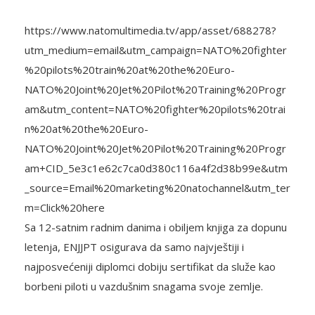
https://www.natomultimedia.tv/app/asset/688278?
utm_medium=email&utm_campaign=NATO%20fighter
%20pilots%20train%20at%20the%20Euro-
NATO%20Joint%20Jet%20Pilot%20Training%20Progr
am&utm_content=NATO%20fighter%20pilots%20trai
n%20at%20the%20Euro-
NATO%20Joint%20Jet%20Pilot%20Training%20Progr
am+CID_5e3c1e62c7ca0d380c116a4f2d38b99e&utm
_source=Email%20marketing%20natochannel&utm_ter
m=Click%20here
Sa 12-satnim radnim danima i obiljem knjiga za dopunu
letenja, ENJJPT osigurava da samo najvještiji i
najposvećeniji diplomci dobiju sertifikat da služe kao
borbeni piloti u vazdušnim snagama svoje zemlje.