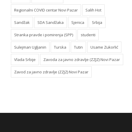
Regionalni COVID centar Novi Pazar
Salih Hot
Sandžak
SDA Sandžaka
Sjenica
Srbija
Stranka pravde i pomirenja (SPP)
studenti
Sulejman Ugljanin
Turska
Tutin
Usame Zukorlić
Vlada Srbije
Zavoda za javno zdravlje (ZZJZ) Novi Pazar
Zavod za javno zdravlje (ZZJZ) Novi Pazar