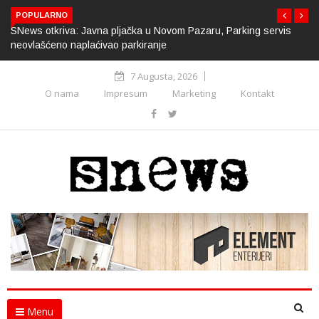
POPULARNO
SNews otkriva: Javna pljačka u Novom Pazaru, Parking servis
neovlašćeno naplaćivao parkiranje
7 Augusta, 2026
O nama
Impresum
Marketing
Kontakt
Menu