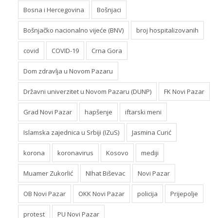
Bosna i Hercegovina
Bošnjaci
Bošnjačko nacionalno vijeće (BNV)
broj hospitalizovanih
covid
COVID-19
Crna Gora
Dom zdravlja u Novom Pazaru
Državni univerzitet u Novom Pazaru (DUNP)
FK Novi Pazar
Grad Novi Pazar
hapšenje
iftarski meni
Islamska zajednica u Srbiji (IZuS)
Jasmina Curić
korona
koronavirus
Kosovo
mediji
Muamer Zukorlić
NIhat Biševac
Novi Pazar
OB Novi Pazar
OKK Novi Pazar
policija
Prijepolje
protest
PU Novi Pazar