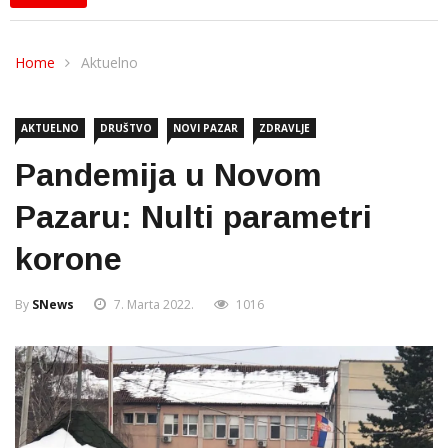
Home
Aktuelno
AKTUELNO
DRUŠTVO
NOVI PAZAR
ZDRAVLJE
Pandemija u Novom
Pazaru: Nulti parametri
korone
By
SNews
7. Marta 2022.
1016