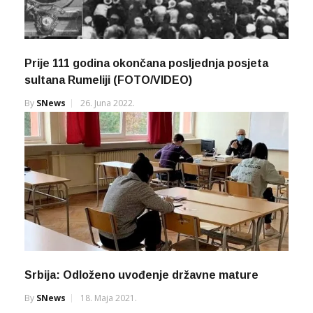
Prije 111 godina okončana posljednja posjeta
sultana Rumeliji (FOTO/VIDEO)
By
SNews
26. Juna 2022.
Srbija: Odloženo uvođenje državne mature
By
SNews
18. Maja 2021.