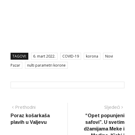
TAGOVI:
6. mart 2022.
COVID-19
korona
Novi
Pazar
nulti parametri korone
Navigacija
Prethodna
Sljed
Prethodni
Sljedeći
vijest
vijes
Poraz košarkaša
“Opet popunjeni
članaka
plavih u Valjevu
safovi”. U svetim
džamijama Meke i