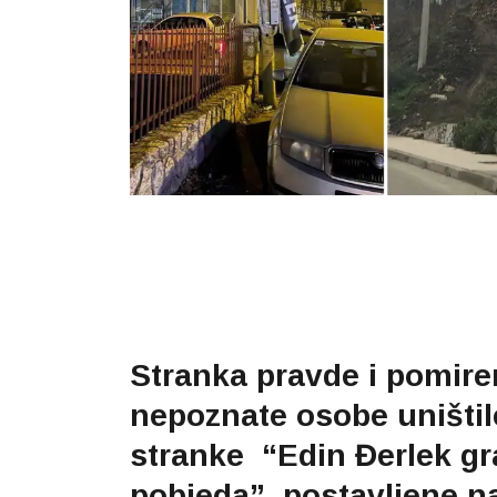
Stranka pravde i pomiren
nepoznate osobe uništil
stranke “Edin Đerlek gr
pobjeda”, postavljene n