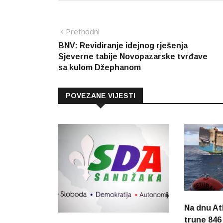
Navigacija
Prethodna
Prethodni
vijest
BNV: Revidiranje idejnog rješenja
članaka
Sjeverne tabije Novopazarske tvrđave
sa kulom Džephanom
POVEZANE VIJESTI
Na dnu At
trune 846 