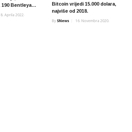
Bitcoin vrijedi 15.000 dolara,
, 190 Bentleya…
najviše od 2018.
8. Aprila 2022.
By
SNews
16. Novembra 2020.