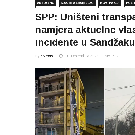
AKTUELNO
IZBORI U SRBIJI 2023.
NOVI PAZAR
POLI
SPP: Uništeni transp
namjera aktuelne vlas
incidente u Sandžaku
By
SNews
10. Decembra 2023.
712