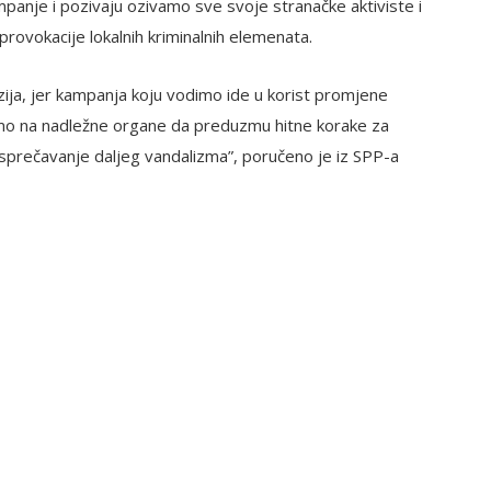
mpanje i pozivaju ozivamo sve svoje stranačke aktiviste i
rovokacije lokalnih kriminalnih elemenata.
enzija, jer kampanja koju vodimo ide u korist promjene
emo na nadležne organe da preduzmu hitne korake za
 za sprečavanje daljeg vandalizma”, poručeno je iz SPP-a