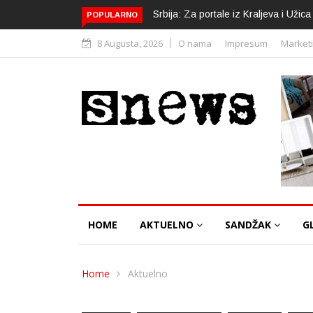
Srbija: Za portale iz Kraljeva i Uži
POPULARNO
8 Augusta, 2026
O nama
Impresum
Market
HOME
AKTUELNO
SANDŽAK
G
Home
Aktuelno