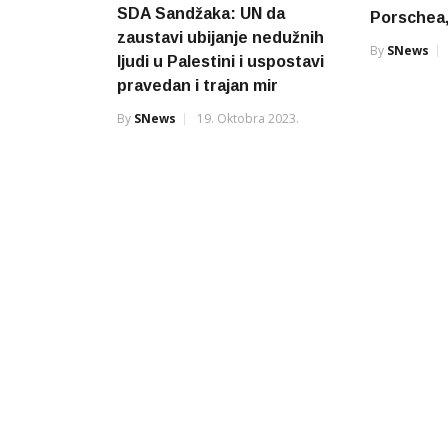
SDA Sandžaka: UN da
Porschea
zaustavi ubijanje nedužnih
By
SNews
ljudi u Palestini i uspostavi
pravedan i trajan mir
By
SNews
19. Oktobra 2023.