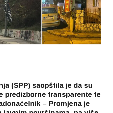
ja (SPP) saopštila je da su
e predizborne transparente te
adonaćelnik – Promjena je
a javnim površinama, na više