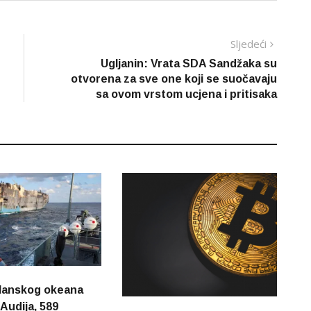
Sljedeć
Sljedeći
vijest
Ugljanin: Vrata SDA Sandžaka su
otvorena za sve one koji se suočavaju
sa ovom vrstom ucjena i pritisaka
lanskog okeana
Audija, 589