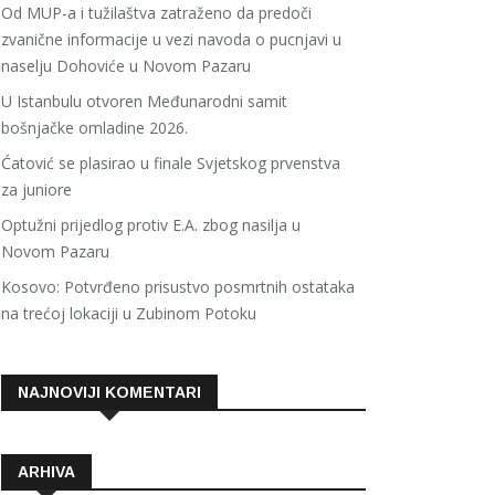
Od MUP-a i tužilaštva zatraženo da predoči
zvanične informacije u vezi navoda o pucnjavi u
naselju Dohoviće u Novom Pazaru
U Istanbulu otvoren Međunarodni samit
bošnjačke omladine 2026.
Ćatović se plasirao u finale Svjetskog prvenstva
za juniore
Optužni prijedlog protiv E.A. zbog nasilja u
Novom Pazaru
Kosovo: Potvrđeno prisustvo posmrtnih ostataka
na trećoj lokaciji u Zubinom Potoku
NAJNOVIJI KOMENTARI
ARHIVA