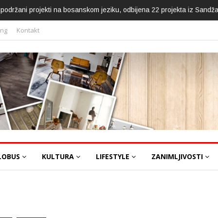
ca podržani projekti na bosanskom jeziku, odbijena 22 projekta iz Sandž
ing
Kontakt
LOBUS
KULTURA
LIFESTYLE
ZANIMLJIVOSTI