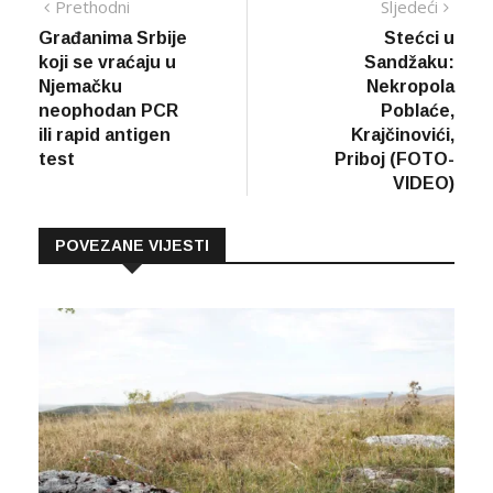
Navigacija
Prethodna
Sljed
Prethodni
Sljedeći
vijest
vijes
Građanima Srbije
Stećci u
članaka
koji se vraćaju u
Sandžaku:
Njemačku
Nekropola
neophodan PCR
Poblaće,
ili rapid antigen
Krajčinovići,
test
Priboj (FOTO-
VIDEO)
POVEZANE VIJESTI