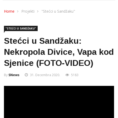
Home
Projekti
"Stećci u Sandžaku"
"STEĆCI U SANDŽAKU"
Stećci u Sandžaku:
Nekropola Divice, Vapa kod
Sjenice (FOTO-VIDEO)
By
SNews
31. Decembra 2020.
5183