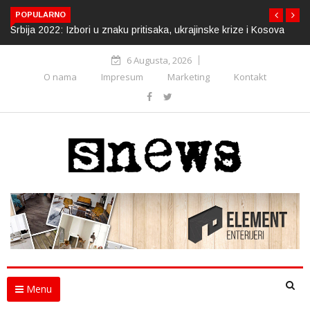
POPULARNO
Srbija 2022: Izbori u znaku pritisaka, ukrajinske krize i Kosova
6 Augusta, 2026
O nama
Impresum
Marketing
Kontakt
Menu