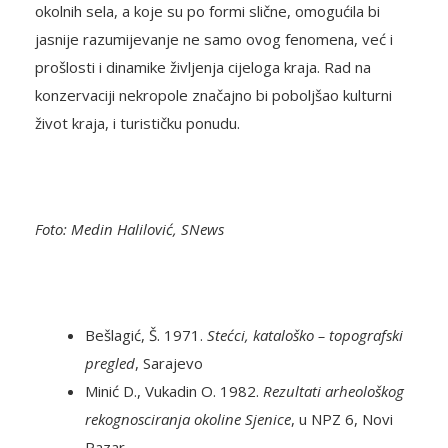
okolnih sela, a koje su po formi slične, omogućila bi
jasnije razumijevanje ne samo ovog fenomena, već i
prošlosti i dinamike življenja cijeloga kraja. Rad na
konzervaciji nekropole značajno bi poboljšao kulturni
život kraja, i turističku ponudu.
Foto: Medin Halilović, SNews
Bešlagić, Š. 1971.
Stećci, kataloško – topografski
pregled
, Sarajevo
Minić D., Vukadin O. 1982.
Rezultati arheološkog
rekognosciranja okoline Sjenice
, u NPZ 6, Novi
Pazar