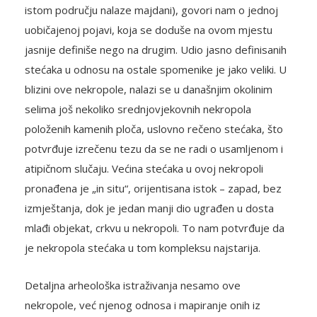
istom području nalaze majdani), govori nam o jednoj
uobičajenoj pojavi, koja se doduše na ovom mjestu
jasnije definiše nego na drugim. Udio jasno definisanih
stećaka u odnosu na ostale spomenike je jako veliki. U
blizini ove nekropole, nalazi se u današnjim okolinim
selima još nekoliko srednjovjekovnih nekropola
položenih kamenih ploča, uslovno rečeno stećaka, što
potvrđuje izrečenu tezu da se ne radi o usamljenom i
atipičnom slučaju. Većina stećaka u ovoj nekropoli
pronađena je „in situ“, orijentisana istok – zapad, bez
izmještanja, dok je jedan manji dio ugrađen u dosta
mlađi objekat, crkvu u nekropoli. To nam potvrđuje da
je nekropola stećaka u tom kompleksu najstarija.
Detaljna arheološka istraživanja nesamo ove
nekropole, već njenog odnosa i mapiranje onih iz