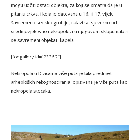
mogu uočiti ostaci objekta, za koji se smatra da je u
pitanju crkva, i koja je datovana u 16. ili 17. vijek.
Savremeno seosko groblje, nalazi se sjeverno od
srednjovjekovne nekropole, i u njegovom sklopu nalazi
se savremeni objekat, kapela.
[foogallery id=”23362″]
Nekropola u Divicama više puta je bila predmet
arheoloških rekognosciranja, opisivana je više puta kao
nekropola stećaka.