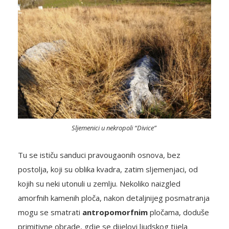
Sljemenici u nekropoli “Divice”
Tu se ističu sanduci pravougaonih osnova, bez
postolja, koji su oblika kvadra, zatim sljemenjaci, od
kojih su neki utonuli u zemlju. Nekoliko naizgled
amorfnih kamenih ploča, nakon detaljnijeg posmatranja
mogu se smatrati
antropomorfnim
pločama, doduše
primitivne obrade, gdje se dijelovi ljudskog tijela