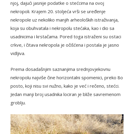
njoj, dajući jasnije podatke o stećcima na ovoj
nekropoli. Krajem 20. stoljeća vrši se uređenje
nekropole uz nekoliko manjih arheoloških istraživanja,
koja su obuhvatala i nekropolu stećaka, kao i dio sa
usadnicima i krstačama. Pored toga istraženi su ostaci
crkve, i čitava nekropola je očišćena i postala je jasno
vidljiva.
Prema dosadašnjim saznanjima srednjovjekovnu
nekropolu najviše čine horizontalni spomenici, preko 8o
posto, koji nisu svi nužno, kako je već i rečeno, stećci.
Jedan manji broj usadnika lociran je bliže savremenom
groblju.