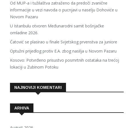
Od MUP-a i tužilaštva zatraženo da predoči zvanične
informacije u vezi navoda o pucnjavi u naselju Dohoviće u
Novom Pazaru
U Istanbulu otvoren Međunarodni samit bošnjačke
omladine 2026.
Ćatović se plasirao u finale Svjetskog prvenstva za juniore
Optužni prijedlog protiv E.A. zbog nasilja u Novom Pazaru
Kosovo: Potvrđeno prisustvo posmrtnih ostataka na trećoj
lokaciji u Zubinom Potoku
NAJNOVIJI KOMENTARI
ARHIVA
August 2026