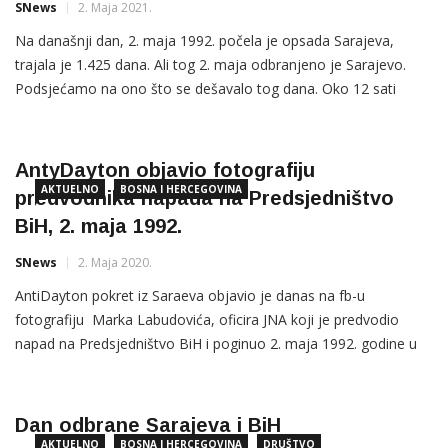
SNews
2. Maja 2021.
Na današnji dan, 2. maja 1992. počela je opsada Sarajeva,
trajala je 1.425 dana. Ali tog 2. maja odbranjeno je Sarajevo.
Podsjećamo na ono što se dešavalo tog dana. Oko 12 sati
grupa branilaca Sarajeva pokušala je spriječiti iznošenje
materijalno-tehničkih sredstava iz Doma JNA, današnjeg Doma
OS BiH. Ušli su na pregovore s potpukovnikom Bogojem […]
AntyDayton objavio fotografiju
AKTUELNO
BOSNA I HERCEGOVINA
predvodnika napada na Predsjedništvo
BiH, 2. maja 1992.
SNews
2. Maja 2020.
AntiDayton pokret iz Saraeva objavio je danas na fb-u
fotografiju Marka Labudovića, oficira JNA koji je predvodio
napad na Predsjedništvo BiH i poginuo 2. maja 1992. godine u
Sarajevu, ističući da je on u posljednjim trenucima svog života
generalu i komandantu 2. vojne oblasti JNA Mulutinu Kukanjucu
poručio “džaba smo izginuli”. “Do danas nije postojala
Dan odbrane Sarajeva i BiH
AKTUELNO
BOSNA I HERCEGOVINA
DRUŠTVO