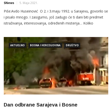
SNews
5. Maja 2021.
Piše:Avdo Huseinović O 2. i 3.maju 1992. u Sarajevu, govorilo se
i pisalo mnogo. I zasigurno, još zadugo će ti dani biti predmet
istraživanja, interesovanja, određenih misterija… Koliko
događaja može stati u tako malo vremena, ponajbolje se može
vidjeti na slučaju ova dva važna
AKTUELNO
BOSNA I HERCEGOVINA
DRUŠTVO
Dan odbrane Sarajeva i Bosne