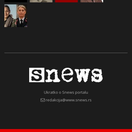
Ukratko o Snews portalu
redakcija@www.snews.rs