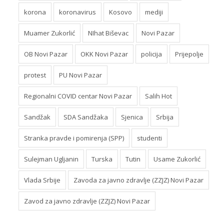
korona
koronavirus
Kosovo
mediji
Muamer Zukorlić
NIhat Biševac
Novi Pazar
OB Novi Pazar
OKK Novi Pazar
policija
Prijepolje
protest
PU Novi Pazar
Regionalni COVID centar Novi Pazar
Salih Hot
Sandžak
SDA Sandžaka
Sjenica
Srbija
Stranka pravde i pomirenja (SPP)
studenti
Sulejman Ugljanin
Turska
Tutin
Usame Zukorlić
Vlada Srbije
Zavoda za javno zdravlje (ZZJZ) Novi Pazar
Zavod za javno zdravlje (ZZJZ) Novi Pazar