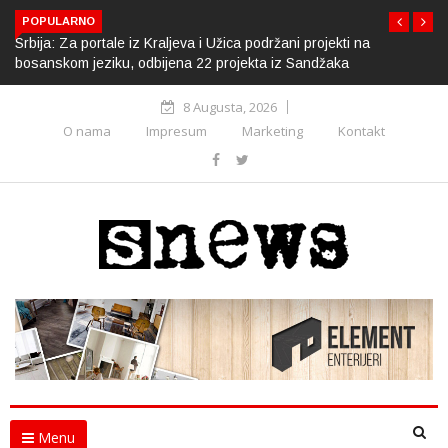
POPULARNO
Srbija: Za portale iz Kraljeva i Užica podržani projekti na
bosanskom jeziku, odbijena 22 projekta iz Sandžaka
8 Augusta, 2026
O nama
Impresum
Marketing
Kontakt
Menu