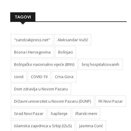
TAGOVI
"sandzakpress.net"
Aleksandar Vučić
Bosna i Hercegovina
Bošnjaci
Bošnjačko nacionalno vijeće (BNV)
broj hospitalizovanih
covid
COVID-19
Crna Gora
Dom zdravlja u Novom Pazaru
Državni univerzitet u Novom Pazaru (DUNP)
FK Novi Pazar
Grad Novi Pazar
hapšenje
iftarski meni
Islamska zajednica u Srbiji (IZuS)
Jasmina Curić