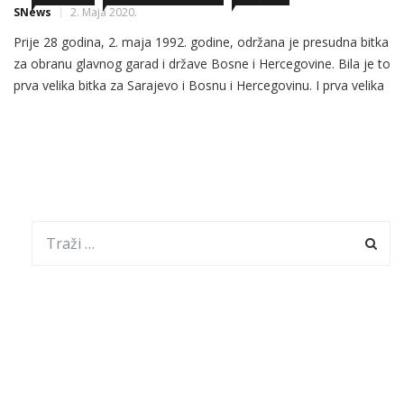
SNews
2. Maja 2020.
Prije 28 godina, 2. maja 1992. godine, održana je presudna bitka
za obranu glavnog garad i države Bosne i Hercegovine. Bila je to
prva velika bitka za Sarajevo i Bosnu i Hercegovinu. I prva velika
pobdjeda, piše NA Patria. Tog dana specijalne jedinice tadašnje
JNA i paravojnih formacija SDS-a pokušale su zauzeti zgradu
Predsjedništva BiH, […]